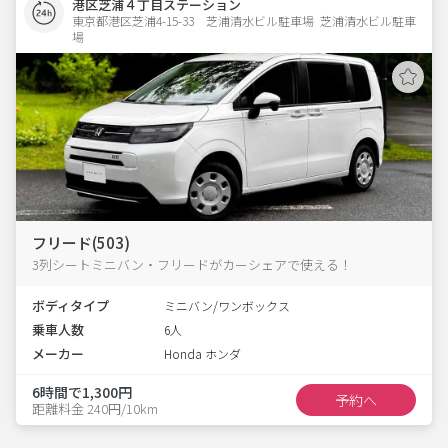
港区芝浦４丁目ステーション
東京都港区芝浦4-15-33　芝浦清水ビル駐車場  芝浦清水ビル駐車
場
フリード(503)
3列シートミニバン・フリードがカーシェアで使える！
ボディタイプ
ミニバン/ワンボックス
乗車人数
6人
メーカー
Honda ホンダ
6時間で1,300円
予約へ
距離料金 240円/10km