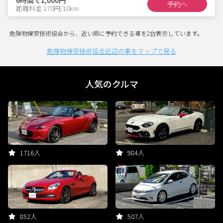
予約へ
距離料金 170円/10km
危険物保安技術協会から、近い順に予約できる車を2台表示しています。
危険物保安技術協会近辺の車をマップで見る
人気のクルマ
1716人
984人
852人
507人