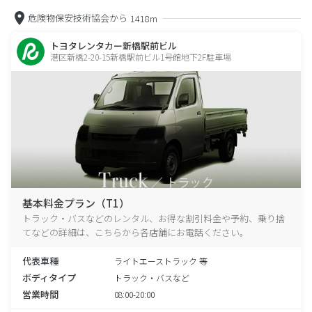
危険物保安技術協会から
1418m
トヨタレンタカー新橋駅前ビル
港区新橋2-20-15新橋駅前ビル1号館地下2F駐車場
基本料金プラン（T1）
トラック・バスなどのレンタル、お得な割引料金や予約、乗り捨
てなどの詳細は、こちらから各店舗にお電話ください。
代表車種
ライトエーストラック 等
ボディタイプ
トラック・バスなど
営業時間
08:00-20:00