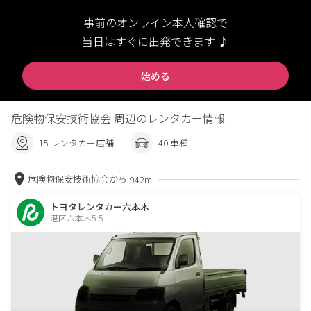
事前のオンライン本人確認で
当日はすぐに出発できます ♪
始める
危険物保安技術協会 周辺のレンタカー情報
15 レンタカー店舗
40 車種
危険物保安技術協会から
942m
トヨタレンタカー六本木
港区六本木5-5