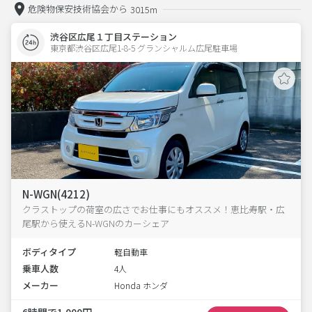
危険物保安技術協会から
3015m
渋谷区広尾１丁目ステーション
東京都渋谷区広尾1-8-5 グランシャルム広尾駐車場 
N-WGN(4212)
クラストップの荷室の広さでお仕事にもオススメ！恵比寿駅・広
尾駅から使えるN-WGNのカーシェア
ボディタイプ
軽自動車
乗車人数
4人
メーカー
Honda ホンダ
6時間で1,000円