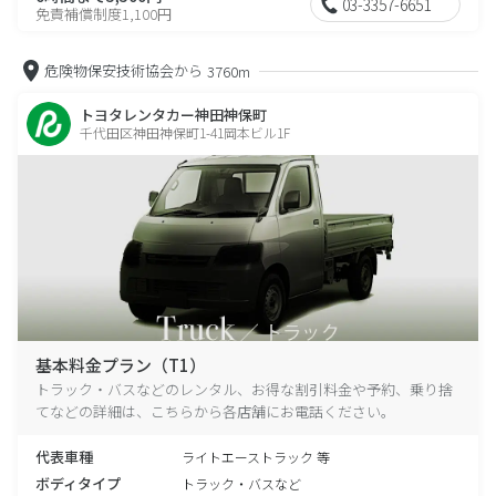
03-3357-6651
免責補償制度1,100円
危険物保安技術協会から
3760m
トヨタレンタカー神田神保町
千代田区神田神保町1-41岡本ビル1F
基本料金プラン（T1）
トラック・バスなどのレンタル、お得な割引料金や予約、乗り捨
てなどの詳細は、こちらから各店舗にお電話ください。
代表車種
ライトエーストラック 等
ボディタイプ
トラック・バスなど