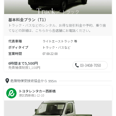
基本料金プラン（T1）
トラック・バスなどのレンタル、お得な割引料金や予約、乗り捨
てなどの詳細は、こちらから各店舗にお電話ください。
代表車種
ライトエーストラック 等
ボディタイプ
トラック・バスなど
営業時間
07:00-22:00
6時間まで5,500円
03-3408-7050
免責補償制度1,100円
危険物保安技術協会から
995m
トヨタレンタカー西新橋
港区西新橋1-12-10