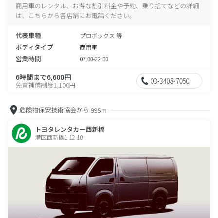
商用車のレンタル、お得な割引料金や予約、乗り捨てなどの詳細
は、こちらから各店舗にお電話ください。
代表車種
プロボックス 等
ボディタイプ
商用車
営業時間
07:00-22:00
6時間まで6,600円
03-3408-7050
免責補償制度1,100円
危険物保安技術協会から
995m
トヨタレンタカー西新橋
港区西新橋1-12-10