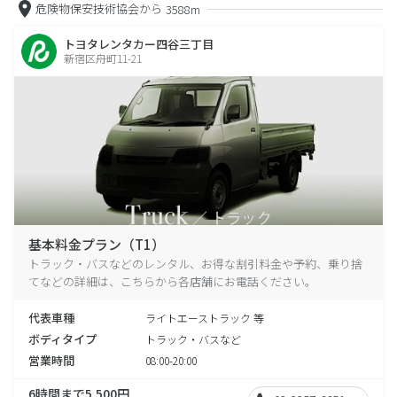
危険物保安技術協会から
3588m
トヨタレンタカー四谷三丁目
新宿区舟町11-21
基本料金プラン（T1）
トラック・バスなどのレンタル、お得な割引料金や予約、乗り捨
てなどの詳細は、こちらから各店舗にお電話ください。
代表車種
ライトエーストラック 等
ボディタイプ
トラック・バスなど
営業時間
08:00-20:00
6時間まで5,500円