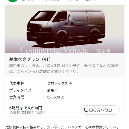
基本料金プラン（V1）
商用車のレンタル、お得な割引料金や予約、乗り捨てなどの詳細
は、こちらから各店舗にお電話ください。
代表車種
プロボックス 等
ボディタイプ
商用車
営業時間
08:00-20:00
6時間まで6,600円
03-3574-7313
免責補償制度1,100円
危険物保安技術協会から、安い順に安いレンタカーを40車種表示していま