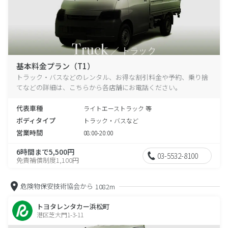
基本料金プラン（T1）
トラック・バスなどのレンタル、お得な割引料金や予約、乗り捨
てなどの詳細は、こちらから各店舗にお電話ください。
代表車種
ライトエーストラック 等
ボディタイプ
トラック・バスなど
営業時間
08:00-20:00
6時間まで5,500円
03-5532-8100
免責補償制度1,100円
危険物保安技術協会から
1082m
トヨタレンタカー浜松町
港区芝大門1-3-11