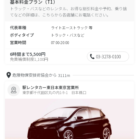
基本料金プラン（T1）
トラック・バスなどのレンタル、お得な割引料金や予約、乗り捨
てなどの詳細は、こちらから各店舗にお電話ください。
代表車種
ライトエーストラック 等
ボディタイプ
トラック・バスなど
営業時間
07:00-20:00
6時間まで5,500円
03-3278-0100
免責補償制度1,100円
危険物保安技術協会から
3111m
駅レンタカー東日本東京営業所
東京都千代田区丸の内1-9-1 日本橋口