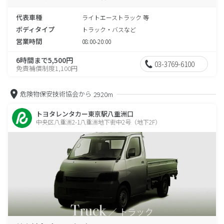
代表車種
ライトエーストラック 等
ボディタイプ
トラック・バスなど
営業時間
08:00-20:00
6時間まで5,500円
03-3769-6100
免責補償制度1,100円
危険物保安技術協会から
2920m
トヨタレンタカー東京駅八重洲口
中央区八重洲2-1八重洲地下街中2号（地下2F）