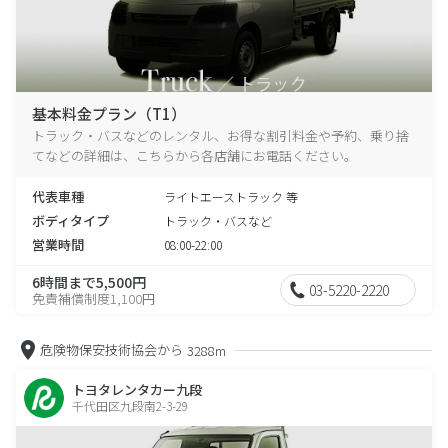
基本料金プラン（T1）
トラック・バスなどのレンタル、お得な割引料金や予約、乗り捨
てなどの詳細は、こちらから各店舗にお電話ください。
代表車種
ライトエーストラック 等
ボディタイプ
トラック・バスなど
営業時間
08:00-22:00
6時間まで5,500円
03-5220-2220
免責補償制度1,100円
危険物保安技術協会から
3288m
トヨタレンタカー九段
千代田区九段南2-3-29