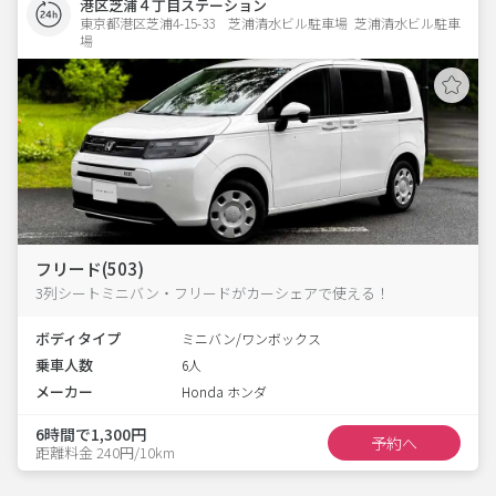
港区芝浦４丁目ステーション
東京都港区芝浦4-15-33　芝浦清水ビル駐車場  芝浦清水ビル駐車
場
フリード(503)
3列シートミニバン・フリードがカーシェアで使える！
ボディタイプ
ミニバン/ワンボックス
乗車人数
6人
メーカー
Honda ホンダ
6時間で1,300円
予約へ
距離料金 240円/10km