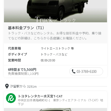
基本料金プラン（T1）
トラック・バスなどのレンタル、お得な割引料金や予約、乗り捨
てなどの詳細は、こちらから各店舗にお電話ください。
代表車種
ライトエーストラック 等
ボディタイプ
トラック・バスなど
営業時間
08:00-20:00
6時間まで5,500円
03-3769-6100
免責補償制度1,100円
汐留駅から
3191m
トヨタレンタカー水天宮T-CAT
中央区日本橋箱崎町42-1 東京シティエアタ-ミナル（T-CAT）地
下1F