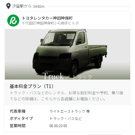
汐留駅から
3448m
トヨタレンタカー神田神保町
千代田区神田神保町1-41岡本ビル1F
基本料金プラン（T1）
トラック・バスなどのレンタル、お得な割引料金や予約、乗り捨
てなどの詳細は、こちらから各店舗にお電話ください。
代表車種
ライトエーストラック 等
ボディタイプ
トラック・バスなど
営業時間
08:00-20:00