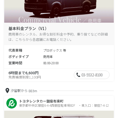
基本料金プラン（V1）
商用車のレンタル、お得な割引料金や予約、乗り捨てなどの詳細
は、こちらから各店舗にお電話ください。
代表車種
プロボックス 等
ボディタイプ
商用車
営業時間
08:00-20:00
6時間まで6,600円
03-5532-8100
免責補償制度1,100円
汐留駅から
883m
トヨタレンタカー銀座有楽町
東京都中央区銀座6-4-4西銀座駐車場B2F ・車入口：銀座7-4-12