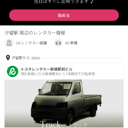
当日はすぐに出発できます ♪
始める
汐留駅 周辺のレンタカー情報
16 レンタカー店舗
40 車種
汐留駅から
303m
トヨタレンタカー新橋駅前ビル
港区新橋2-20-15新橋駅前ビル1号館地下2F駐車場