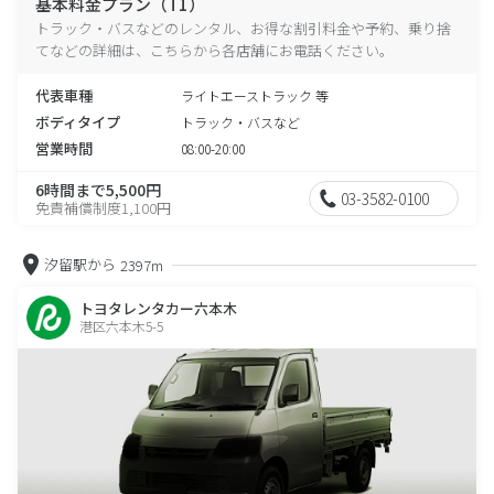
基本料金プラン（T1）
トラック・バスなどのレンタル、お得な割引料金や予約、乗り捨
てなどの詳細は、こちらから各店舗にお電話ください。
代表車種
ライトエーストラック 等
ボディタイプ
トラック・バスなど
営業時間
08:00-20:00
6時間まで5,500円
03-3582-0100
免責補償制度1,100円
汐留駅から
2397m
トヨタレンタカー六本木
港区六本木5-5