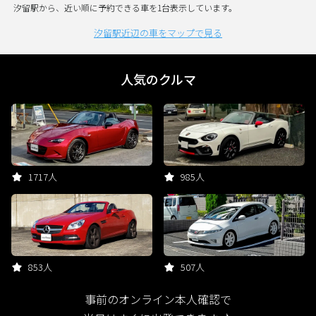
汐留駅から、近い順に予約できる車を1台表示しています。
汐留駅近辺の車をマップで見る
人気のクルマ
1717人
985人
853人
507人
事前のオンライン本人確認で