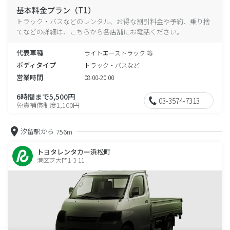
基本料金プラン（T1）
トラック・バスなどのレンタル、お得な割引料金や予約、乗り捨
てなどの詳細は、こちらから各店舗にお電話ください。
代表車種
ライトエーストラック 等
ボディタイプ
トラック・バスなど
営業時間
08:00-20:00
6時間まで5,500円
03-3574-7313
免責補償制度1,100円
汐留駅から
756m
トヨタレンタカー浜松町
港区芝大門1-3-11