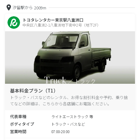
汐留駅から
2009m
トヨタレンタカー東京駅八重洲口
中央区八重洲2-1八重洲地下街中2号（地下2F）
基本料金プラン（T1）
トラック・バスなどのレンタル、お得な割引料金や予約、乗り捨
てなどの詳細は、こちらから各店舗にお電話ください。
代表車種
ライトエーストラック 等
ボディタイプ
トラック・バスなど
営業時間
07:00-20:00