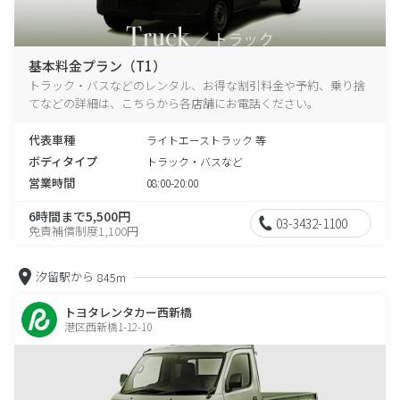
基本料金プラン（T1）
トラック・バスなどのレンタル、お得な割引料金や予約、乗り捨
てなどの詳細は、こちらから各店舗にお電話ください。
代表車種
ライトエーストラック 等
ボディタイプ
トラック・バスなど
営業時間
08:00-20:00
6時間まで5,500円
03-3432-1100
免責補償制度1,100円
汐留駅から
845m
トヨタレンタカー西新橋
港区西新橋1-12-10