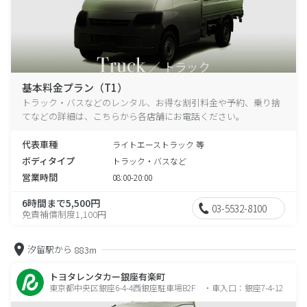
基本料金プラン（T1）
トラック・バスなどのレンタル、お得な割引料金や予約、乗り捨
てなどの詳細は、こちらから各店舗にお電話ください。
代表車種
ライトエーストラック 等
ボディタイプ
トラック・バスなど
営業時間
08:00-20:00
6時間まで5,500円
03-5532-8100
免責補償制度1,100円
汐留駅から
883m
トヨタレンタカー銀座有楽町
東京都中央区銀座6-4-4西銀座駐車場B2F ・車入口：銀座7-4-12