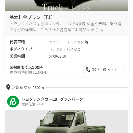
基本料金プラン（T1）
トラック・バスなどのレンタル、お得な割引料金や予約、乗り捨
てなどの詳細は、こちらから各店舗にお電話ください。
代表車種
ライトエーストラック 等
ボディタイプ
トラック・バスなど
営業時間
07:00-22:00
6時間まで5,500円
03-3408-7050
免責補償制度1,100円
汐留駅から
2602m
トヨタレンタカー田町グランパーク
港区芝浦3-4-1