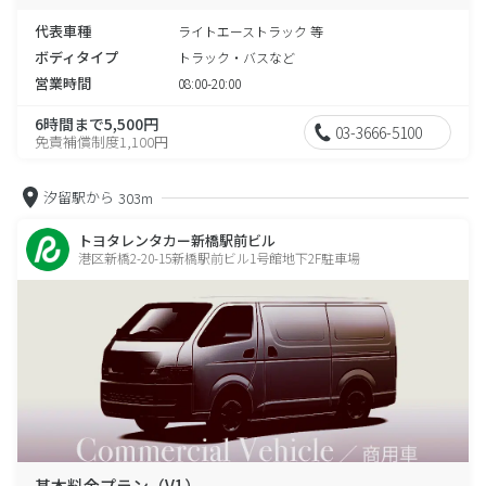
代表車種
ライトエーストラック 等
ボディタイプ
トラック・バスなど
営業時間
08:00-20:00
6時間まで5,500円
03-3666-5100
免責補償制度1,100円
汐留駅から
303m
トヨタレンタカー新橋駅前ビル
港区新橋2-20-15新橋駅前ビル1号館地下2F駐車場
基本料金プラン（V1）