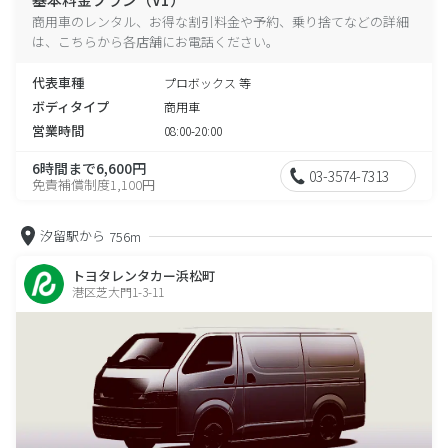
商用車のレンタル、お得な割引料金や予約、乗り捨てなどの詳細
は、こちらから各店舗にお電話ください。
代表車種
プロボックス 等
ボディタイプ
商用車
営業時間
08:00-20:00
6時間まで6,600円
03-3574-7313
免責補償制度1,100円
汐留駅から
756m
トヨタレンタカー浜松町
港区芝大門1-3-11