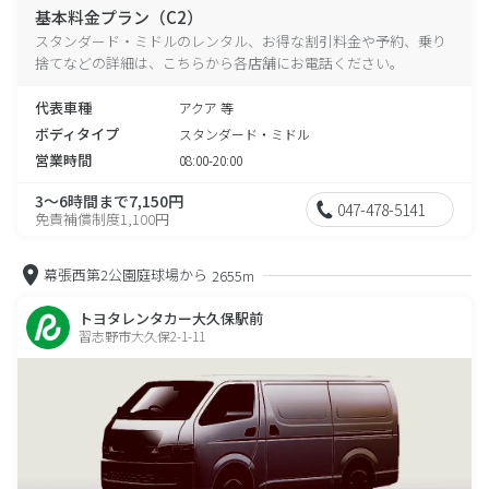
基本料金プラン（C2）
スタンダード・ミドルのレンタル、お得な割引料金や予約、乗り
捨てなどの詳細は、こちらから各店舗にお電話ください。
代表車種
アクア 等
ボディタイプ
スタンダード・ミドル
営業時間
08:00-20:00
3～6時間まで7,150円
047-478-5141
免責補償制度1,100円
幕張西第2公園庭球場から
2655m
トヨタレンタカー大久保駅前
習志野市大久保2-1-11