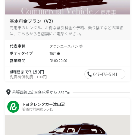
基本料金プラン（V2）
商用車のレンタル、お得な割引料金や予約、乗り捨てなどの詳細
は、こちらから各店舗にお電話ください。
代表車種
タウンエースバン 等
ボディタイプ
商用車
営業時間
08:00-20:00
6時間まで7,150円
047-478-5141
免責補償制度1,100円
幕張西第2公園庭球場から
3517m
トヨタレンタカー津田沼
船橋市前原東3-5-15