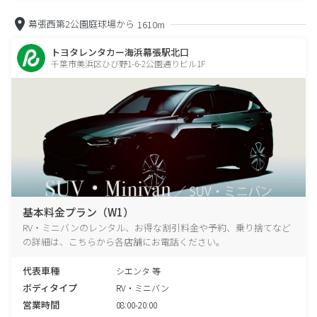
幕張西第2公園庭球場から
1610m
トヨタレンタカー海浜幕張駅北口
千葉市美浜区ひび野1-6-2公園通りビル1F
基本料金プラン（W1）
RV・ミニバンのレンタル、お得な割引料金や予約、乗り捨てなど
の詳細は、こちらから各店舗にお電話ください。
代表車種
シエンタ 等
ボディタイプ
RV・ミニバン
営業時間
08:00-20:00