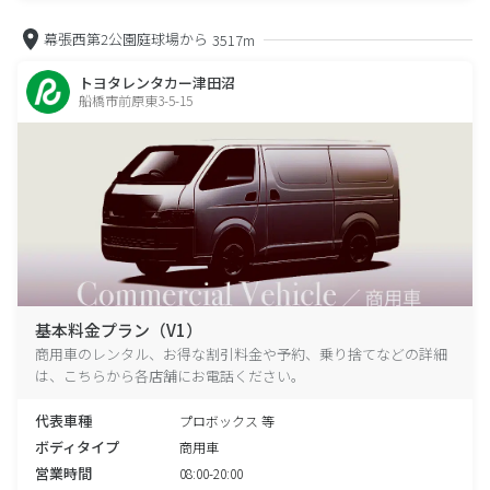
幕張西第2公園庭球場から
3517m
トヨタレンタカー津田沼
船橋市前原東3-5-15
基本料金プラン（V1）
商用車のレンタル、お得な割引料金や予約、乗り捨てなどの詳細
は、こちらから各店舗にお電話ください。
代表車種
プロボックス 等
ボディタイプ
商用車
営業時間
08:00-20:00