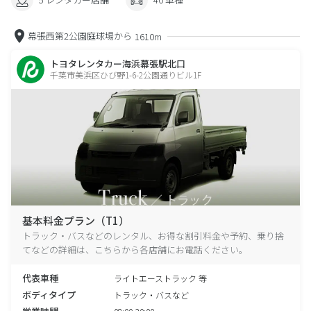
幕張西第2公園庭球場から
1610m
トヨタレンタカー海浜幕張駅北口
千葉市美浜区ひび野1-6-2公園通りビル1F
基本料金プラン（T1）
トラック・バスなどのレンタル、お得な割引料金や予約、乗り捨
てなどの詳細は、こちらから各店舗にお電話ください。
代表車種
ライトエーストラック 等
ボディタイプ
トラック・バスなど