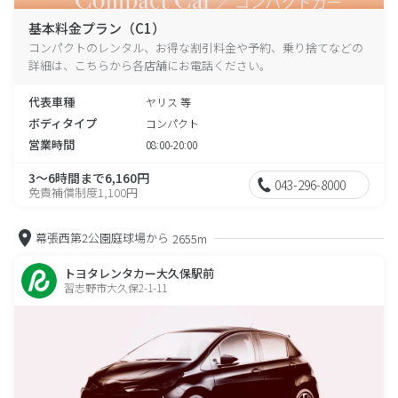
基本料金プラン（C1）
コンパクトのレンタル、お得な割引料金や予約、乗り捨てなどの
詳細は、こちらから各店舗にお電話ください。
代表車種
ヤリス 等
ボディタイプ
コンパクト
営業時間
08:00-20:00
3～6時間まで6,160円
043-296-8000
免責補償制度1,100円
幕張西第2公園庭球場から
2655m
トヨタレンタカー大久保駅前
習志野市大久保2-1-11