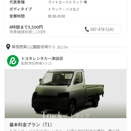
代表車種
ライトエーストラック 等
ボディタイプ
トラック・バスなど
営業時間
08:00-20:00
6時間まで5,500円
047-478-5141
免責補償制度1,100円
幕張西第2公園庭球場から
3517m
トヨタレンタカー津田沼
船橋市前原東3-5-15
基本料金プラン（T1）
トラック・バスなどのレンタル、お得な割引料金や予約、乗り捨