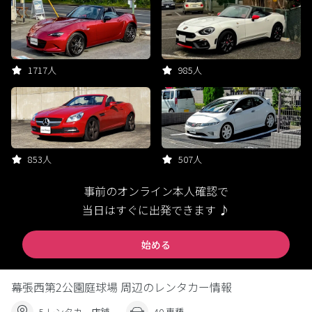
1717人
985人
853人
507人
事前のオンライン本人確認で
当日はすぐに出発できます ♪
始める
幕張西第2公園庭球場 周辺のレンタカー情報
5 レンタカー店舗
40 車種