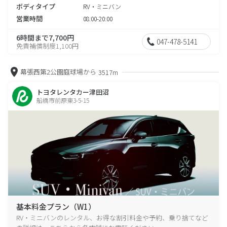
ボディタイプ
RV・ミニバン
営業時間
08:00-20:00
6時間まで7,700円
047-478-5141
免責補償制度1,100円
幕張西第2公園庭球場から
3517m
トヨタレンタカー津田沼
船橋市前原東3-5-15
基本料金プラン（W1）
RV・ミニバンのレンタル、お得な割引料金や予約、乗り捨てなど