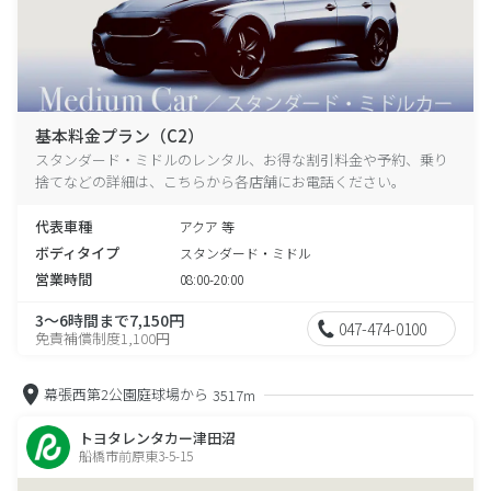
基本料金プラン（C2）
スタンダード・ミドルのレンタル、お得な割引料金や予約、乗り
捨てなどの詳細は、こちらから各店舗にお電話ください。
代表車種
アクア 等
ボディタイプ
スタンダード・ミドル
営業時間
08:00-20:00
3～6時間まで7,150円
047-474-0100
免責補償制度1,100円
幕張西第2公園庭球場から
3517m
トヨタレンタカー津田沼
船橋市前原東3-5-15