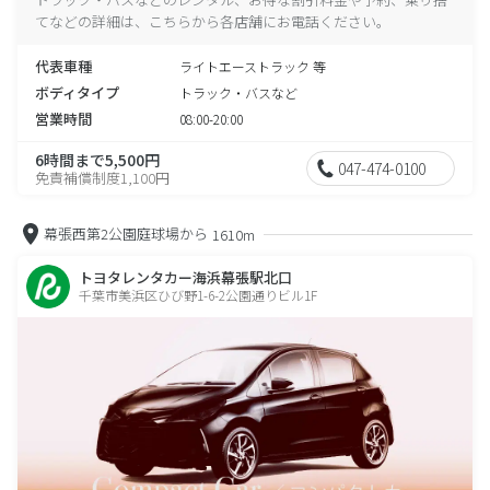
てなどの詳細は、こちらから各店舗にお電話ください。
代表車種
ライトエーストラック 等
ボディタイプ
トラック・バスなど
営業時間
08:00-20:00
6時間まで5,500円
047-474-0100
免責補償制度1,100円
幕張西第2公園庭球場から
1610m
トヨタレンタカー海浜幕張駅北口
千葉市美浜区ひび野1-6-2公園通りビル1F