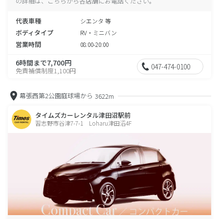
の詳細は、こちらから各店舗にお電話ください。
代表車種
シエンタ 等
ボディタイプ
RV・ミニバン
営業時間
08:00-20:00
6時間まで7,700円
047-474-0100
免責補償制度1,100円
幕張西第2公園庭球場から
3622m
タイムズカーレンタル津田沼駅前
習志野市谷津7-7-1 Loharu津田沼4F