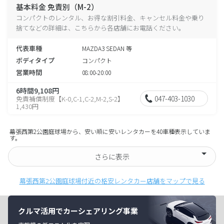
基本料金 免責別（M-2）
コンパクトのレンタル、お得な割引料金、キャンセル料金や乗り
捨てなどの詳細は、こちらから各店舗にお電話ください。
代表車種
MAZDA3 SEDAN 等
ボディタイプ
コンパクト
営業時間
08:00-20:00
6時間9,108円
047-403-1030
免責補償制度【K-0,C-1,C-2,M-2,S-2】
1,430円
幕張西第2公園庭球場から、安い順に安いレンタカーを40車種表示していま
す。
さらに表示
幕張西第2公園庭球場付近の格安レンタカー店舗をマップで見る
クルマ活用でカーシェアリング事業