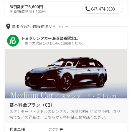
6時間まで6,600円
047-474-0100
免責補償制度1,100円
幕張西第2公園庭球場から
1610m
トヨタレンタカー海浜幕張駅北口
千葉市美浜区ひび野1-6-2公園通りビル1F
基本料金プラン（C2）
スタンダード・ミドルのレンタル、お得な割引料金や予約、乗り
捨てなどの詳細は、こちらから各店舗にお電話ください。
代表車種
アクア 等