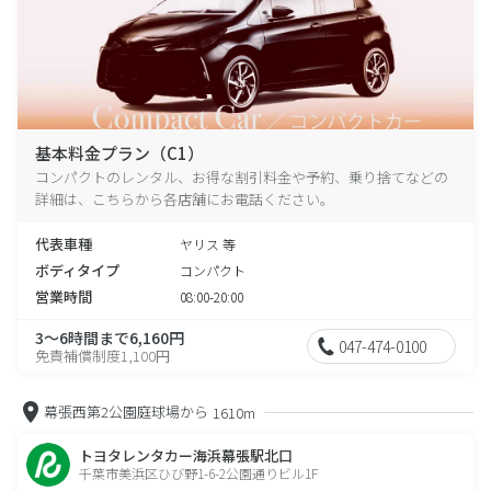
基本料金プラン（C1）
コンパクトのレンタル、お得な割引料金や予約、乗り捨てなどの
詳細は、こちらから各店舗にお電話ください。
代表車種
ヤリス 等
ボディタイプ
コンパクト
営業時間
08:00-20:00
3～6時間まで6,160円
047-474-0100
免責補償制度1,100円
幕張西第2公園庭球場から
1610m
トヨタレンタカー海浜幕張駅北口
千葉市美浜区ひび野1-6-2公園通りビル1F