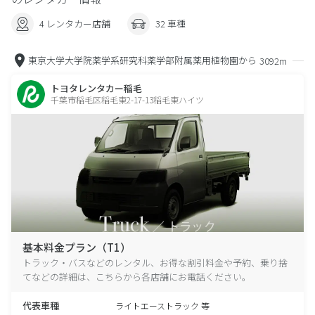
4 レンタカー店舗
32 車種
東京大学大学院薬学系研究科薬学部附属薬用植物園から
3092m
トヨタレンタカー稲毛
千葉市稲毛区稲毛東2-17-13稲毛東ハイツ
基本料金プラン（T1）
トラック・バスなどのレンタル、お得な割引料金や予約、乗り捨
てなどの詳細は、こちらから各店舗にお電話ください。
代表車種
ライトエーストラック 等