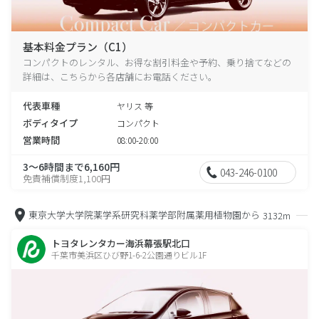
基本料金プラン（C1）
コンパクトのレンタル、お得な割引料金や予約、乗り捨てなどの
詳細は、こちらから各店舗にお電話ください。
代表車種
ヤリス 等
ボディタイプ
コンパクト
営業時間
08:00-20:00
3～6時間まで6,160円
043-246-0100
免責補償制度1,100円
東京大学大学院薬学系研究科薬学部附属薬用植物園から
3132m
トヨタレンタカー海浜幕張駅北口
千葉市美浜区ひび野1-6-2公園通りビル1F