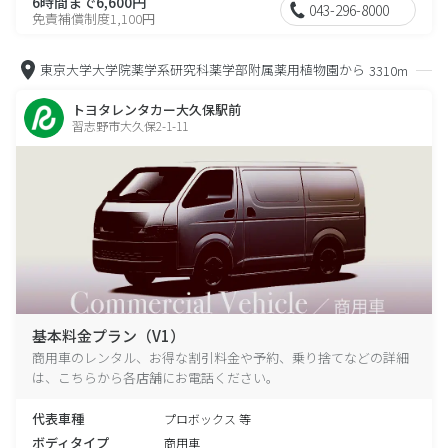
6時間まで6,600円
043-296-8000
免責補償制度1,100円
東京大学大学院薬学系研究科薬学部附属薬用植物園から
3310m
トヨタレンタカー大久保駅前
習志野市大久保2-1-11
基本料金プラン（V1）
商用車のレンタル、お得な割引料金や予約、乗り捨てなどの詳細
は、こちらから各店舗にお電話ください。
代表車種
プロボックス 等
ボディタイプ
商用車