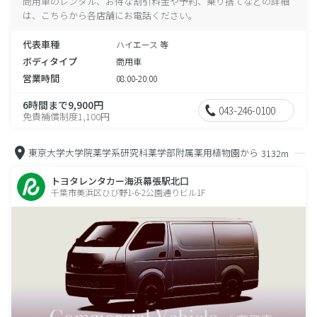
商用車のレンタル、お得な割引料金や予約、乗り捨てなどの詳細
は、こちらから各店舗にお電話ください。
代表車種
ハイエース 等
ボディタイプ
商用車
営業時間
08:00-20:00
6時間まで9,900円
043-246-0100
免責補償制度1,100円
東京大学大学院薬学系研究科薬学部附属薬用植物園から
3132m
トヨタレンタカー海浜幕張駅北口
千葉市美浜区ひび野1-6-2公園通りビル1F