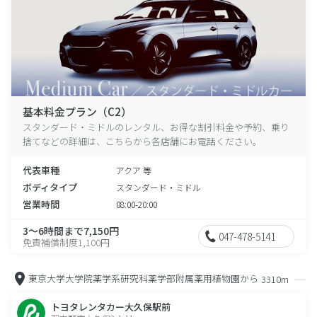
基本料金プラン（C2）
スタンダード・ミドルのレンタル、お得な割引料金や予約、乗り
捨てなどの詳細は、こちらから各店舗にお電話ください。
代表車種
アクア 等
ボディタイプ
スタンダード・ミドル
営業時間
08:00-20:00
3～6時間まで7,150円
047-478-5141
免責補償制度1,100円
東京大学大学院薬学系研究科薬学部附属薬用植物園から
3310m
トヨタレンタカー大久保駅前