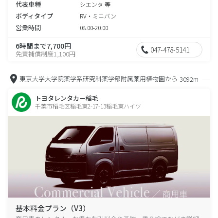
代表車種
シエンタ 等
ボディタイプ
RV・ミニバン
営業時間
08:00-20:00
6時間まで7,700円
047-478-5141
免責補償制度1,100円
東京大学大学院薬学系研究科薬学部附属薬用植物園から
3092m
トヨタレンタカー稲毛
千葉市稲毛区稲毛東2-17-13稲毛東ハイツ
基本料金プラン（V3）