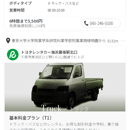
ボディタイプ
トラック・バスなど
営業時間
08:00-20:00
6時間まで5,500円
043-246-0100
免責補償制度1,100円
東京大学大学院薬学系研究科薬学部附属薬用植物園から
3132m
トヨタレンタカー海浜幕張駅北口
千葉市美浜区ひび野1-6-2公園通りビル1F
基本料金プラン（T1）
トラック・バスなどのレンタル、お得な割引料金や予約、乗り捨
てなどの詳細は、こちらから各店舗にお電話ください。