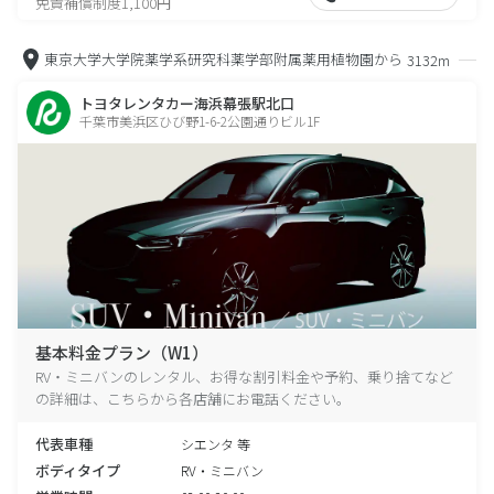
免責補償制度1,100円
東京大学大学院薬学系研究科薬学部附属薬用植物園から
3132m
トヨタレンタカー海浜幕張駅北口
千葉市美浜区ひび野1-6-2公園通りビル1F
基本料金プラン（W1）
RV・ミニバンのレンタル、お得な割引料金や予約、乗り捨てなど
の詳細は、こちらから各店舗にお電話ください。
代表車種
シエンタ 等
ボディタイプ
RV・ミニバン