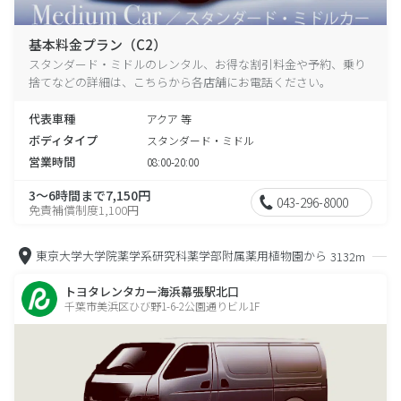
基本料金プラン（C2）
スタンダード・ミドルのレンタル、お得な割引料金や予約、乗り
捨てなどの詳細は、こちらから各店舗にお電話ください。
代表車種
アクア 等
ボディタイプ
スタンダード・ミドル
営業時間
08:00-20:00
3～6時間まで7,150円
043-296-8000
免責補償制度1,100円
東京大学大学院薬学系研究科薬学部附属薬用植物園から
3132m
トヨタレンタカー海浜幕張駅北口
千葉市美浜区ひび野1-6-2公園通りビル1F