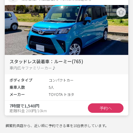
スタッドレス装着車：ルーミー(765)
車内広々ファミリーカー♪
ボディタイプ
コンパクトカー
乗車人数
5人
メーカー
TOYOTA トヨタ
7時間で1,540円
予約へ
距離料金 200円/10km
餌繁釣具店から、近い順に予約できる車を10台表示しています。