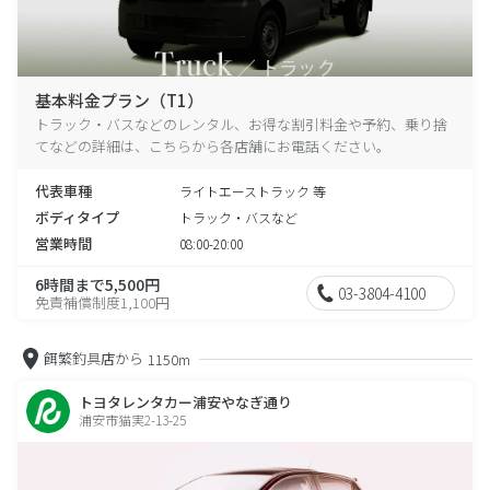
基本料金プラン（T1）
トラック・バスなどのレンタル、お得な割引料金や予約、乗り捨
てなどの詳細は、こちらから各店舗にお電話ください。
代表車種
ライトエーストラック 等
ボディタイプ
トラック・バスなど
営業時間
08:00-20:00
6時間まで5,500円
03-3804-4100
免責補償制度1,100円
餌繁釣具店から
1150m
トヨタレンタカー浦安やなぎ通り
浦安市猫実2-13-25