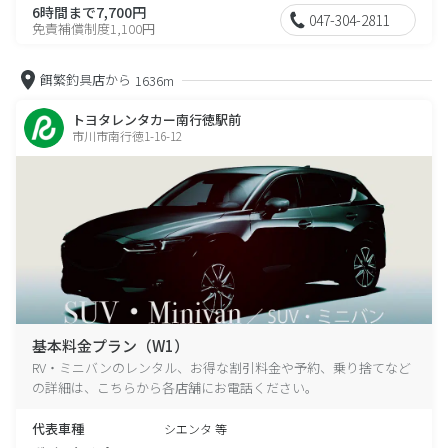
6時間まで7,700円
047-304-2811
免責補償制度1,100円
餌繁釣具店から
1636m
トヨタレンタカー南行徳駅前
市川市南行徳1-16-12
基本料金プラン（W1）
RV・ミニバンのレンタル、お得な割引料金や予約、乗り捨てなど
の詳細は、こちらから各店舗にお電話ください。
代表車種
シエンタ 等