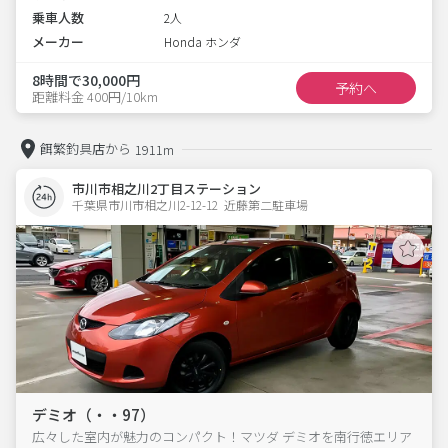
乗車人数
2人
メーカー
Honda ホンダ
8時間で30,000円
予約へ
距離料金 400円/10km
餌繁釣具店から
1911m
市川市相之川2丁目ステーション
千葉県市川市相之川2-12-12  近藤第二駐車場
デミオ（・・97）
広々した室内が魅力のコンパクト！マツダ デミオを南行徳エリア