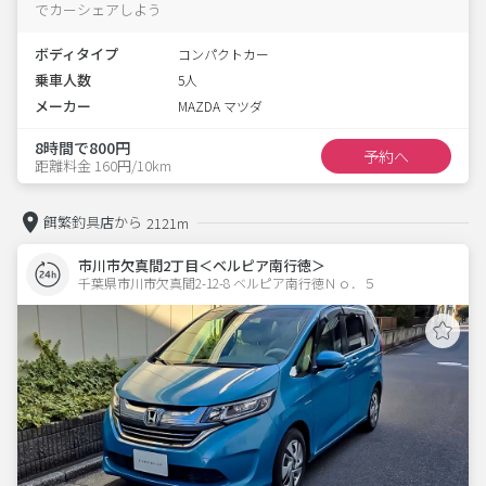
でカーシェアしよう
ボディタイプ
コンパクトカー
乗車人数
5人
メーカー
MAZDA マツダ
8時間で800円
予約へ
距離料金 160円/10km
餌繁釣具店から
2121m
市川市欠真間2丁目＜ベルピア南行徳＞
千葉県市川市欠真間2-12-8 ベルピア南行徳Ｎｏ．５ 