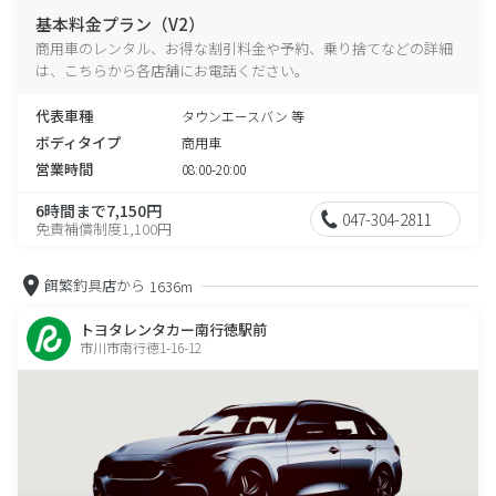
基本料金プラン（V2）
商用車のレンタル、お得な割引料金や予約、乗り捨てなどの詳細
は、こちらから各店舗にお電話ください。
代表車種
タウンエースバン 等
ボディタイプ
商用車
営業時間
08:00-20:00
6時間まで7,150円
047-304-2811
免責補償制度1,100円
餌繁釣具店から
1636m
トヨタレンタカー南行徳駅前
市川市南行徳1-16-12