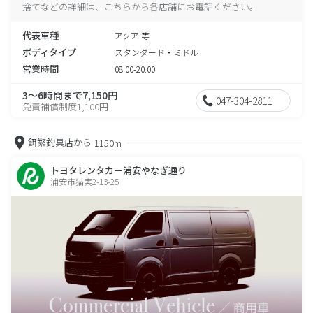
捨てなどの詳細は、こちらから各店舗にお電話ください。
代表車種
アクア 等
ボディタイプ
スタンダード・ミドル
営業時間
08:00-20:00
3～6時間まで7,150円
047-304-2811
免責補償制度1,100円
餌繁釣具店から
1150m
トヨタレンタカー浦安やなぎ通り
浦安市猫実2-13-25