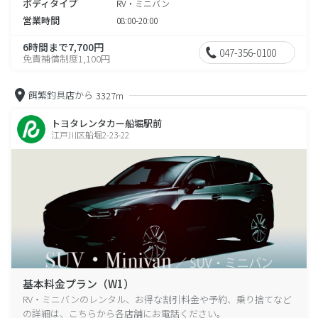
ボディタイプ
RV・ミニバン
営業時間
08:00-20:00
6時間まで7,700円
047-356-0100
免責補償制度1,100円
餌繁釣具店から
3327m
トヨタレンタカー船堀駅前
江戸川区船堀2-23-22
基本料金プラン（W1）
RV・ミニバンのレンタル、お得な割引料金や予約、乗り捨てなど
の詳細は、こちらから各店舗にお電話ください。