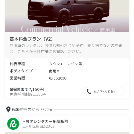
基本料金プラン（V2）
商用車のレンタル、お得な割引料金や予約、乗り捨てなどの詳細
は、こちらから各店舗にお電話ください。
代表車種
タウンエースバン 等
ボディタイプ
商用車
営業時間
08:00-20:00
6時間まで7,150円
047-356-0100
免責補償制度1,100円
餌繁釣具店から
3327m
トヨタレンタカー船堀駅前
江戸川区船堀2-23-22