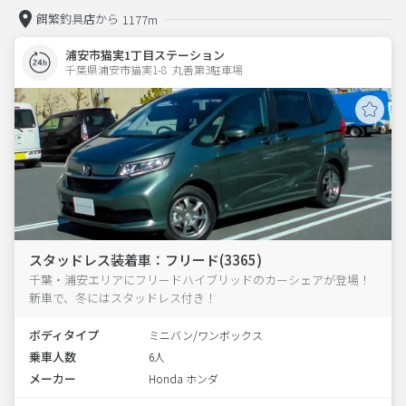
餌繁釣具店から
1177m
浦安市猫実1丁目ステーション
千葉県浦安市猫実1-8  丸善第3駐車場
スタッドレス装着車：フリード(3365)
千葉・浦安エリアにフリードハイブリッドのカーシェアが登場！
新車で、冬にはスタッドレス付き！
ボディタイプ
ミニバン/ワンボックス
乗車人数
6人
メーカー
Honda ホンダ