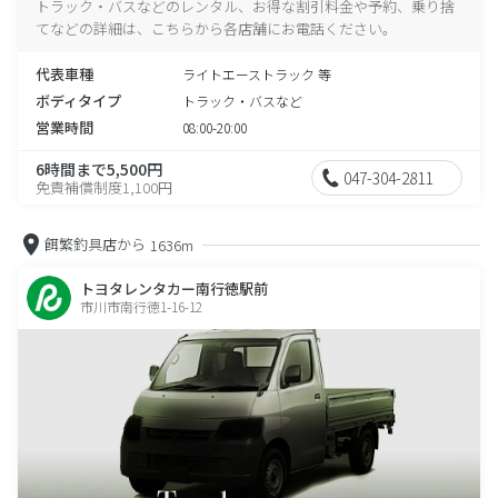
トラック・バスなどのレンタル、お得な割引料金や予約、乗り捨
てなどの詳細は、こちらから各店舗にお電話ください。
代表車種
ライトエーストラック 等
ボディタイプ
トラック・バスなど
営業時間
08:00-20:00
6時間まで5,500円
047-304-2811
免責補償制度1,100円
餌繁釣具店から
1636m
トヨタレンタカー南行徳駅前
市川市南行徳1-16-12