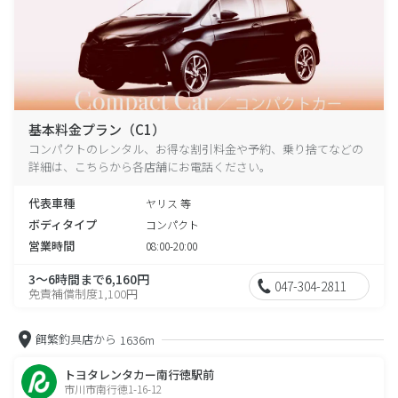
基本料金プラン（C1）
コンパクトのレンタル、お得な割引料金や予約、乗り捨てなどの
詳細は、こちらから各店舗にお電話ください。
代表車種
ヤリス 等
ボディタイプ
コンパクト
営業時間
08:00-20:00
3～6時間まで6,160円
047-304-2811
免責補償制度1,100円
餌繁釣具店から
1636m
トヨタレンタカー南行徳駅前
市川市南行徳1-16-12