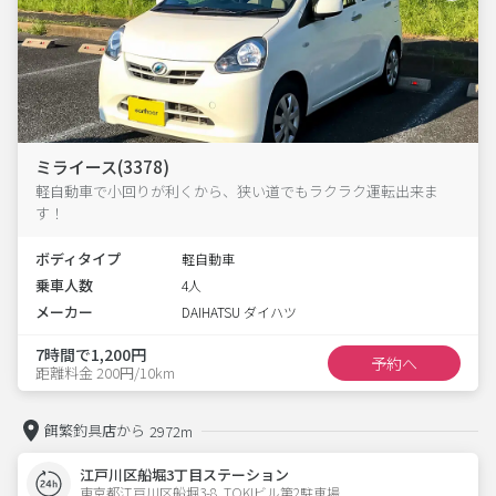
ミライース(3378)
軽自動車で小回りが利くから、狭い道でもラクラク運転出来ま
す！
ボディタイプ
軽自動車
乗車人数
4人
メーカー
DAIHATSU ダイハツ
7時間で1,200円
予約へ
距離料金 200円/10km
餌繁釣具店から
2972m
江戸川区船堀3丁目ステーション
東京都江戸川区船堀3-8  TOKIビル第2駐車場