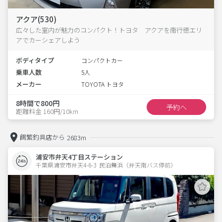
アクア(530)
広々した室内が魅力のコンパクト！トヨタ アクアを南行徳エリ
アでカーシェアしよう
ボディタイプ
コンパクトカー
乗車人数
5人
メーカー
TOYOTA トヨタ
8時間で800円
予約へ
距離料金 160円/10km
餌繁釣具店から
2683m
浦安市弁天4丁目ステーション
千葉県浦安市弁天4-6-3  民泊舞浜（弁天南バス停前）