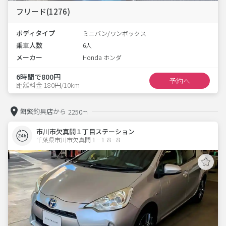
フリード(1276)
ボディタイプ
ミニバン/ワンボックス
乗車人数
6人
メーカー
Honda ホンダ
6時間で800円
予約へ
距離料金 180円/10km
餌繁釣具店から
2250m
市川市欠真間１丁目ステーション
千葉県市川市欠真間１−１８−８  