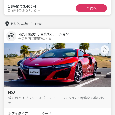
12時間で3,400円
予約へ
距離料金 340円/10km
餌繁釣具店から
1326m
浦安市猫実1丁目第2ステーション
千葉県浦安市猫実1-7-38  
NSX
憧れのハイブリッドスポーツカー！ホンダNSXの躍動と鼓動を体
感
ボディタイプ
クーペ