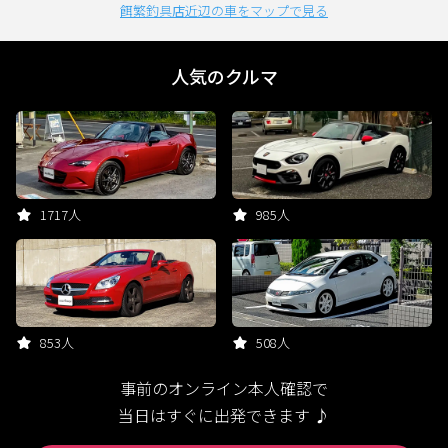
餌繁釣具店近辺の車をマップで見る
人気のクルマ
1717人
985人
853人
508人
事前のオンライン本人確認で
当日はすぐに出発できます ♪