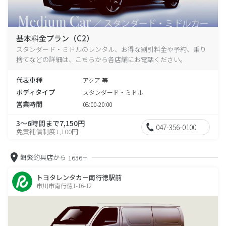
基本料金プラン（C2）
スタンダード・ミドルのレンタル、お得な割引料金や予約、乗り
捨てなどの詳細は、こちらから各店舗にお電話ください。
代表車種
アクア 等
ボディタイプ
スタンダード・ミドル
営業時間
08:00-20:00
3～6時間まで7,150円
047-356-0100
免責補償制度1,100円
餌繁釣具店から
1636m
トヨタレンタカー南行徳駅前
市川市南行徳1-16-12