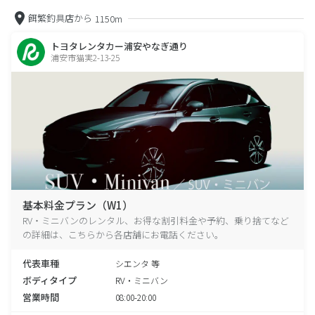
餌繁釣具店から
1150m
トヨタレンタカー浦安やなぎ通り
浦安市猫実2-13-25
基本料金プラン（W1）
RV・ミニバンのレンタル、お得な割引料金や予約、乗り捨てなど
の詳細は、こちらから各店舗にお電話ください。
代表車種
シエンタ 等
ボディタイプ
RV・ミニバン
営業時間
08:00-20:00