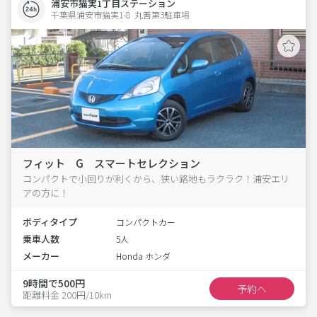
浦安市猫実1丁目ステーション
千葉県浦安市猫実1-8  丸善第3駐車場
フィット G スマートセレクション
コンパクトで小回りが利くから、狭い路地もラクラク！浦安エリ
アの方に！
ボディタイプ
コンパクトカー
乗車人数
5人
メーカー
Honda ホンダ
9時間で500円
予約へ
距離料金 200円/10km