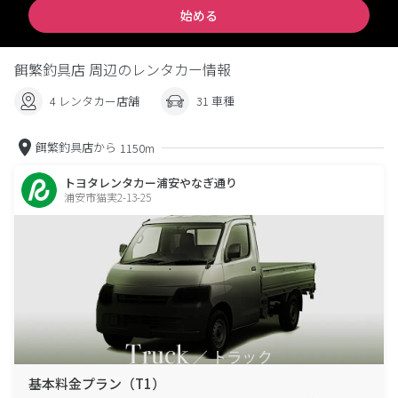
始める
餌繁釣具店 周辺のレンタカー情報
4 レンタカー店舗
31 車種
餌繁釣具店から
1150m
トヨタレンタカー浦安やなぎ通り
浦安市猫実2-13-25
基本料金プラン（T1）