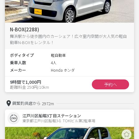
N-BOX(2288)
舞浜駅から徒歩圏内のカーシェア！広々室内空間が大人気の軽自
動車N-BOXをレンタル！
ボディタイプ
軽自動車
乗車人数
4人
メーカー
Honda ホンダ
9時間で1,000円
予約へ
距離料金 250円/10km
餌繁釣具店から
2972m
江戸川区船堀3丁目ステーション
東京都江戸川区船堀3-8  TOKIビル第2駐車場