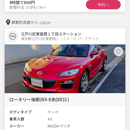
9時間で600円
予約へ
距離料金 180円/10km
餌繁釣具店から
1182m
江戸川区東葛西１丁目ステーション
東京都江戸川区東葛西１－２８－５ パークヴィラ 
ロータリー後期)RX-8赤(8831)
ボディタイプ
クーペ
乗車人数
4人
メーカー
MAZDA マツダ