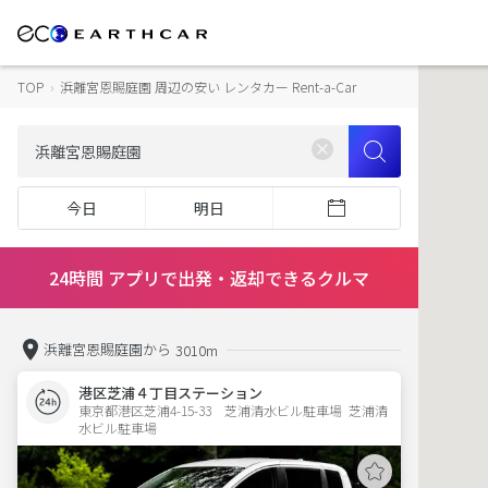
TOP
›
浜離宮恩賜庭園 周辺の安い レンタカー Rent-a-Car
今日
明日
24時間 アプリで出発・返却できるクルマ
浜離宮恩賜庭園から
3010m
港区芝浦４丁目ステーション
東京都港区芝浦4-15-33　芝浦清水ビル駐車場  芝浦清
水ビル駐車場