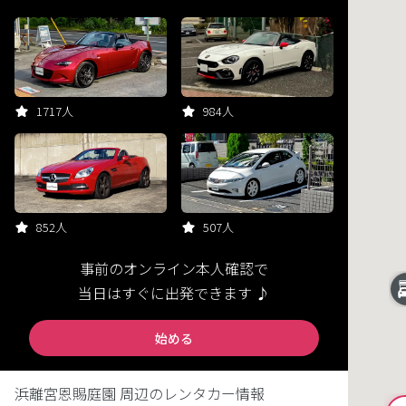
1717人
984人
852人
507人
事前のオンライン本人確認で
当日はすぐに出発できます ♪
始める
浜離宮恩賜庭園 周辺のレンタカー情報