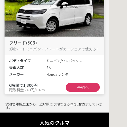
フリード(503)
3列シートミニバン・フリードがカーシェアで使える！
ボディタイプ
ミニバン/ワンボックス
乗車人数
6人
メーカー
Honda ホンダ
6時間で1,300円
予約へ
距離料金 240円/10km
浜離宮恩賜庭園から、近い順に予約できる車を1台表示していま
す。
人気のクルマ