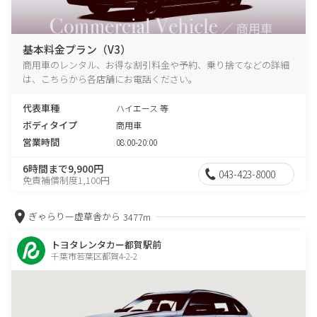
基本料金プラン（V3）
商用車のレンタル、お得な割引料金や予約、乗り捨てなどの詳細
は、こちらから各店舗にお電話ください。
代表車種
ハイエース 等
ボディタイプ
商用車
営業時間
08:00-20:00
6時間まで9,900円
043-423-8000
免責補償制度1,100円
ぎゃらりー虚草舎から
3477m
トヨタレンタカー都賀駅前
千葉市若葉区都賀4-2-2