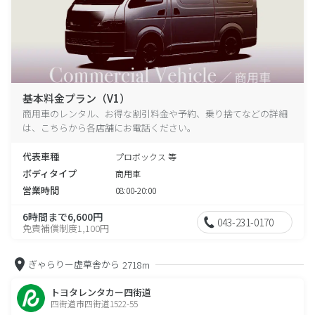
基本料金プラン（V1）
商用車のレンタル、お得な割引料金や予約、乗り捨てなどの詳細
は、こちらから各店舗にお電話ください。
代表車種
プロボックス 等
ボディタイプ
商用車
営業時間
08:00-20:00
6時間まで6,600円
043-231-0170
免責補償制度1,100円
ぎゃらりー虚草舎から
2718m
トヨタレンタカー四街道
四街道市四街道1522-55