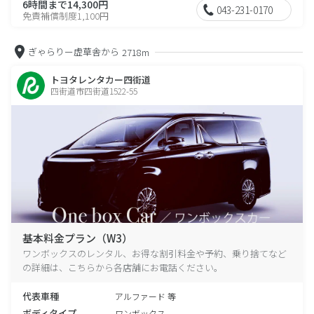
6時間まで14,300円
043-231-0170
免責補償制度1,100円
ぎゃらりー虚草舎から
2718m
トヨタレンタカー四街道
四街道市四街道1522-55
基本料金プラン（W3）
ワンボックスのレンタル、お得な割引料金や予約、乗り捨てなど
の詳細は、こちらから各店舗にお電話ください。
代表車種
アルファード 等
ボディタイプ
ワンボックス