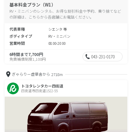
基本料金プラン（W1）
RV・ミニバンのレンタル、お得な割引料金や予約、乗り捨てなど
の詳細は、こちらから各店舗にお電話ください。
代表車種
シエンタ 等
ボディタイプ
RV・ミニバン
営業時間
08:00-20:00
6時間まで7,700円
043-231-0170
免責補償制度1,100円
ぎゃらりー虚草舎から
2718m
トヨタレンタカー四街道
四街道市四街道1522-55