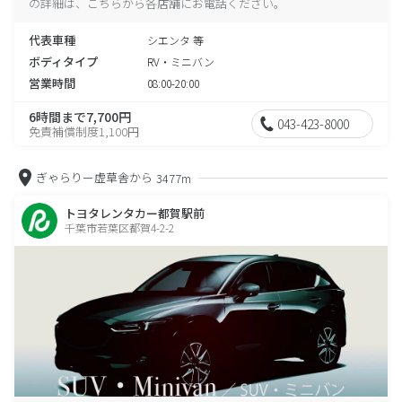
の詳細は、こちらから各店舗にお電話ください。
代表車種
シエンタ 等
ボディタイプ
RV・ミニバン
営業時間
08:00-20:00
6時間まで7,700円
043-423-8000
免責補償制度1,100円
ぎゃらりー虚草舎から
3477m
トヨタレンタカー都賀駅前
千葉市若葉区都賀4-2-2