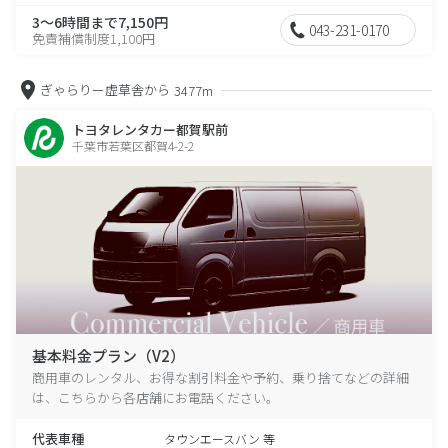
3～6時間まで7,150円
043-231-0170
免責補償制度1,100円
ぎゃらりー虚草舎から
3477m
トヨタレンタカー都賀駅前
千葉市若葉区都賀4-2-2
基本料金プラン（V2）
商用車のレンタル、お得な割引料金や予約、乗り捨てなどの詳細
は、こちらから各店舗にお電話ください。
代表車種
タウンエースバン 等