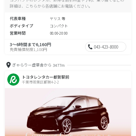
詳細は、こちらから各店舗にお電話ください。
代表車種
ヤリス 等
ボディタイプ
コンパクト
営業時間
08:00-20:00
3～6時間まで6,160円
043-423-8000
免責補償制度1,100円
ぎゃらりー虚草舎から
3477m
トヨタレンタカー都賀駅前
千葉市若葉区都賀4-2-2