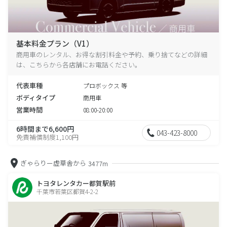
基本料金プラン（V1）
商用車のレンタル、お得な割引料金や予約、乗り捨てなどの詳細
は、こちらから各店舗にお電話ください。
代表車種
プロボックス 等
ボディタイプ
商用車
営業時間
08:00-20:00
6時間まで6,600円
043-423-8000
免責補償制度1,100円
ぎゃらりー虚草舎から
3477m
トヨタレンタカー都賀駅前
千葉市若葉区都賀4-2-2