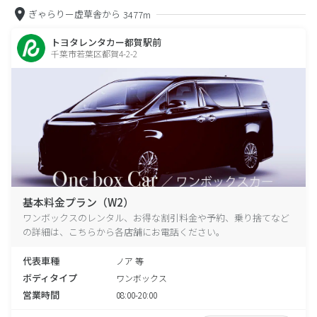
ぎゃらりー虚草舎から
3477m
トヨタレンタカー都賀駅前
千葉市若葉区都賀4-2-2
基本料金プラン（W2）
ワンボックスのレンタル、お得な割引料金や予約、乗り捨てなど
の詳細は、こちらから各店舗にお電話ください。
代表車種
ノア 等
ボディタイプ
ワンボックス
営業時間
08:00-20:00