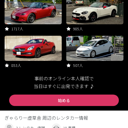
1717人
985人
853人
507人
事前のオンライン本人確認で
当日はすぐに出発できます ♪
始める
ぎゃらりー虚草舎 周辺のレンタカー情報
2 レンタカー店舗
19 車種