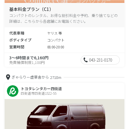
基本料金プラン（C1）
コンパクトのレンタル、お得な割引料金や予約、乗り捨てなどの
詳細は、こちらから各店舗にお電話ください。
代表車種
ヤリス 等
ボディタイプ
コンパクト
営業時間
08:00-20:00
3～6時間まで6,160円
043-231-0170
免責補償制度1,100円
ぎゃらりー虚草舎から
2718m
トヨタレンタカー四街道
四街道市四街道1522-55