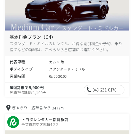
基本料金プラン（C4）
スタンダード・ミドルのレンタル、お得な割引料金や予約、乗り
捨てなどの詳細は、こちらから各店舗にお電話ください。
代表車種
カムリ 等
ボディタイプ
スタンダード・ミドル
営業時間
08:00-20:00
6時間まで9,900円
043-231-0170
免責補償制度1,100円
ぎゃらりー虚草舎から
3477m
トヨタレンタカー都賀駅前
千葉市若葉区都賀4-2-2