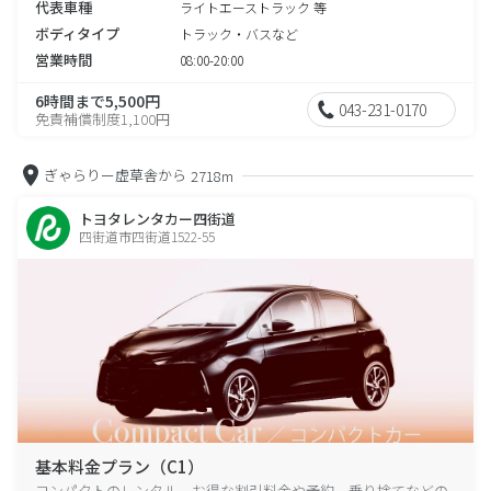
代表車種
ライトエーストラック 等
ボディタイプ
トラック・バスなど
営業時間
08:00-20:00
6時間まで5,500円
043-231-0170
免責補償制度1,100円
ぎゃらりー虚草舎から
2718m
トヨタレンタカー四街道
四街道市四街道1522-55
基本料金プラン（C1）
コンパクトのレンタル、お得な割引料金や予約、乗り捨てなどの