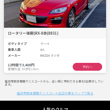
ロータリー後期)RX-8赤(8831)
ボディタイプ
クーペ
乗車人数
4人
メーカー
MAZDA マツダ
12時間で3,400円
予約へ
距離料金 340円/10km
塩浜市民体育館テニスコートから、近い順に予約できる車を8台表示してい
ます。
塩浜市民体育館テニスコート近辺の車をマップで見る
人気のクルマ