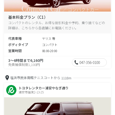
基本料金プラン（C1）
コンパクトのレンタル、お得な割引料金や予約、乗り捨てなどの
詳細は、こちらから各店舗にお電話ください。
代表車種
ヤリス 等
ボディタイプ
コンパクト
営業時間
08:00-20:00
3～6時間まで6,160円
047-356-0100
免責補償制度1,100円
塩浜市民体育館テニスコートから
1118m
トヨタレンタカー浦安やなぎ通り
浦安市猫実2-13-25