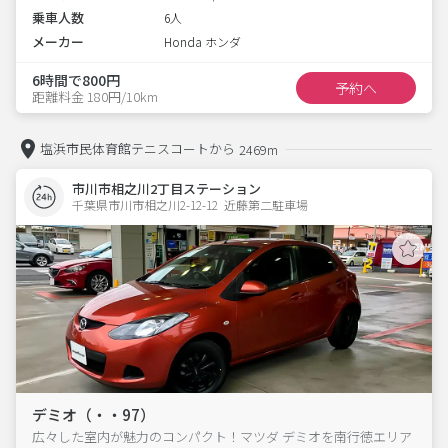
乗車人数
6人
メーカー
Honda ホンダ
6時間で800円
予約へ
距離料金 180円/10km
塩浜市民体育館テニスコートから
2469m
市川市相之川2丁目ステーション
千葉県市川市相之川2-12-12  近藤第二駐車場
デミオ（・・97）
広々した室内が魅力のコンパクト！マツダ デミオを南行徳エリア