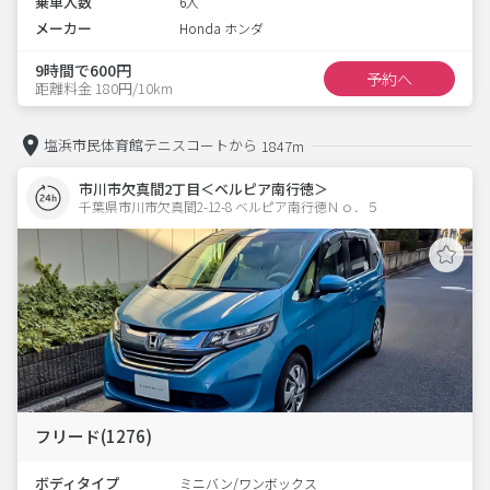
乗車人数
6人
メーカー
Honda ホンダ
9時間で600円
予約へ
距離料金 180円/10km
塩浜市民体育館テニスコートから
1847m
市川市欠真間2丁目＜ベルピア南行徳＞
千葉県市川市欠真間2-12-8 ベルピア南行徳Ｎｏ．５ 
フリード(1276)
ボディタイプ
ミニバン/ワンボックス