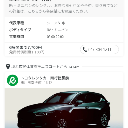
RV・ミニバンのレンタル、お得な割引料金や予約、乗り捨てなど
の詳細は、こちらから各店舗にお電話ください。
代表車種
シエンタ 等
ボディタイプ
RV・ミニバン
営業時間
08:00-20:00
6時間まで7,700円
047-304-2811
免責補償制度1,100円
塩浜市民体育館テニスコートから
1474m
トヨタレンタカー南行徳駅前
市川市南行徳1-16-12