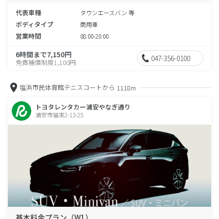
代表車種
タウンエースバン 等
ボディタイプ
商用車
営業時間
08:00-20:00
6時間まで7,150円
047-356-0100
免責補償制度1,100円
塩浜市民体育館テニスコートから
1118m
トヨタレンタカー浦安やなぎ通り
浦安市猫実2-13-25
基本料金プラン（W1）