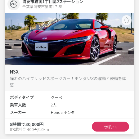
浦安市猫実1丁目第2ステーション
千葉県浦安市猫実1-7-38  
NSX
憧れのハイブリッドスポーツカー！ホンダNSXの躍動と鼓動を体
感
ボディタイプ
クーペ
乗車人数
2人
メーカー
Honda ホンダ
8時間で30,000円
予約へ
距離料金 400円/10km