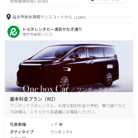
免責補償制度1,650円
塩浜市民体育館テニスコートから
1118m
トヨタレンタカー浦安やなぎ通り
浦安市猫実2-13-25
基本料金プラン（W2）
ワンボックスのレンタル、お得な割引料金や予約、乗り捨てなど
の詳細は、こちらから各店舗にお電話ください。
代表車種
ノア 等
ボディタイプ
ワンボックス