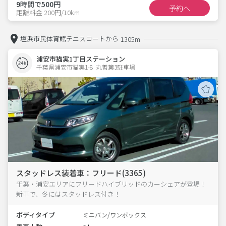
9時間で500円
予約へ
距離料金 200円/10km
塩浜市民体育館テニスコートから
1305m
浦安市猫実1丁目ステーション
千葉県浦安市猫実1-8  丸善第3駐車場
スタッドレス装着車：フリード(3365)
千葉・浦安エリアにフリードハイブリッドのカーシェアが登場！
新車で、冬にはスタッドレス付き！
ボディタイプ
ミニバン/ワンボックス