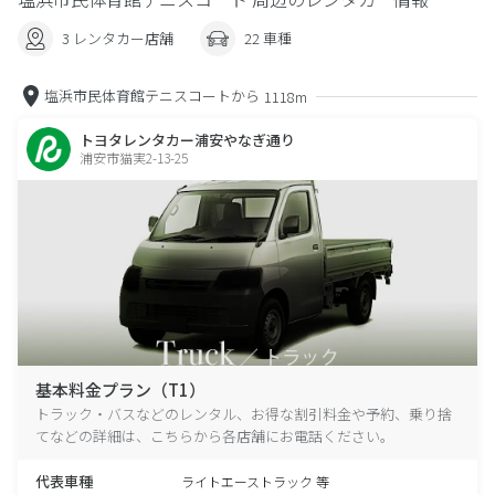
3 レンタカー店舗
22 車種
塩浜市民体育館テニスコートから
1118m
トヨタレンタカー浦安やなぎ通り
浦安市猫実2-13-25
基本料金プラン（T1）
トラック・バスなどのレンタル、お得な割引料金や予約、乗り捨
てなどの詳細は、こちらから各店舗にお電話ください。
代表車種
ライトエーストラック 等