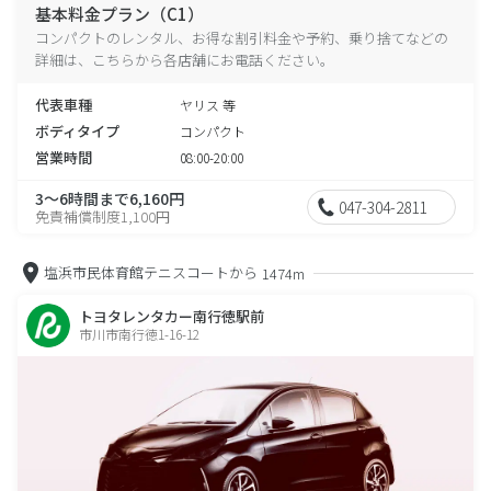
基本料金プラン（C1）
コンパクトのレンタル、お得な割引料金や予約、乗り捨てなどの
詳細は、こちらから各店舗にお電話ください。
代表車種
ヤリス 等
ボディタイプ
コンパクト
営業時間
08:00-20:00
3～6時間まで6,160円
047-304-2811
免責補償制度1,100円
塩浜市民体育館テニスコートから
1474m
トヨタレンタカー南行徳駅前
市川市南行徳1-16-12