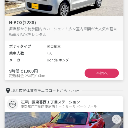
N-BOX(2288)
舞浜駅から徒歩圏内のカーシェア！広々室内空間が大人気の軽自
動車N-BOXをレンタル！
ボディタイプ
軽自動車
乗車人数
4人
メーカー
Honda ホンダ
9時間で1,000円
予約へ
距離料金 250円/10km
塩浜市民体育館テニスコートから
3237m
江戸川区東葛西１丁目ステーション
東京都江戸川区東葛西１－２８－５ パークヴィラ 