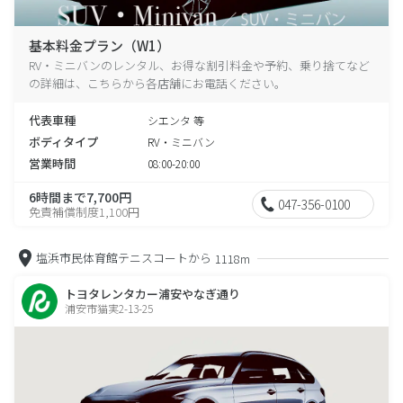
基本料金プラン（W1）
RV・ミニバンのレンタル、お得な割引料金や予約、乗り捨てなど
の詳細は、こちらから各店舗にお電話ください。
代表車種
シエンタ 等
ボディタイプ
RV・ミニバン
営業時間
08:00-20:00
6時間まで7,700円
047-356-0100
免責補償制度1,100円
塩浜市民体育館テニスコートから
1118m
トヨタレンタカー浦安やなぎ通り
浦安市猫実2-13-25