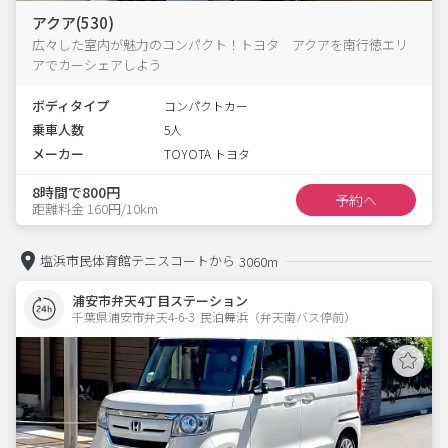
アクア(530)
広々した室内が魅力のコンパクト！トヨタ アクアを南行徳エリ
アでカーシェアしよう
ボディタイプ
コンパクトカー
乗車人数
5人
メーカー
TOYOTA トヨタ
8時間で800円
予約へ
距離料金 160円/10km
塩浜市民体育館テニスコートから
3060m
浦安市弁天4丁目ステーション
千葉県浦安市弁天4-6-3  民泊舞浜（弁天南バス停前）