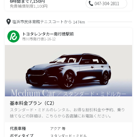
6時間まで7,150円
047-304-2811
免責補償制度1,100円
塩浜市民体育館テニスコートから
1474m
トヨタレンタカー南行徳駅前
市川市南行徳1-16-12
基本料金プラン（C2）
スタンダード・ミドルのレンタル、お得な割引料金や予約、乗り
捨てなどの詳細は、こちらから各店舗にお電話ください。
代表車種
アクア 等
ボディタイプ
スタンダード・ミドル