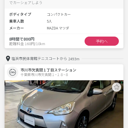
でカーシェアしよう
ボディタイプ
コンパクトカー
乗車人数
5人
メーカー
MAZDA マツダ
8時間で800円
予約へ
距離料金 160円/10km
塩浜市民体育館テニスコートから
2493m
市川市欠真間１丁目ステーション
千葉県市川市欠真間１−１８−８  