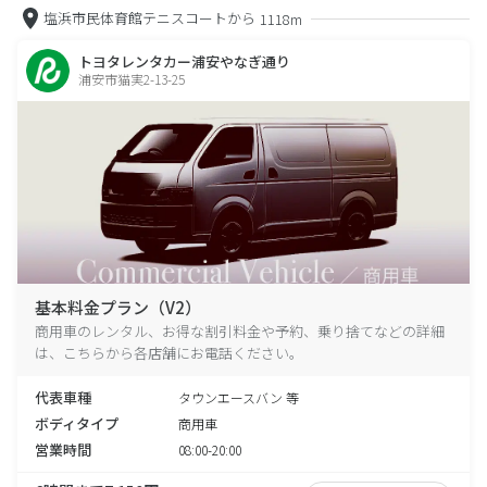
塩浜市民体育館テニスコートから
1118m
トヨタレンタカー浦安やなぎ通り
浦安市猫実2-13-25
基本料金プラン（V2）
商用車のレンタル、お得な割引料金や予約、乗り捨てなどの詳細
は、こちらから各店舗にお電話ください。
代表車種
タウンエースバン 等
ボディタイプ
商用車
営業時間
08:00-20:00