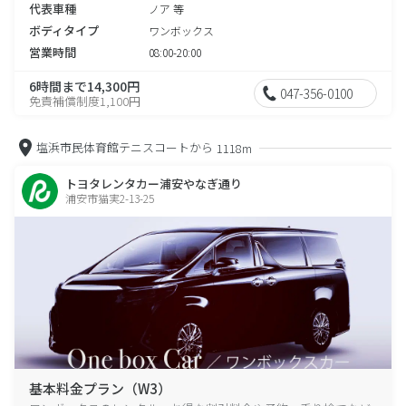
代表車種
ノア 等
ボディタイプ
ワンボックス
営業時間
08:00-20:00
6時間まで14,300円
047-356-0100
免責補償制度1,100円
塩浜市民体育館テニスコートから
1118m
トヨタレンタカー浦安やなぎ通り
浦安市猫実2-13-25
基本料金プラン（W3）