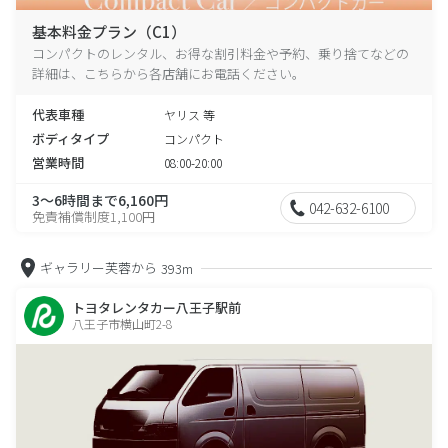
基本料金プラン（C1）
コンパクトのレンタル、お得な割引料金や予約、乗り捨てなどの
詳細は、こちらから各店舗にお電話ください。
代表車種
ヤリス 等
ボディタイプ
コンパクト
営業時間
08:00-20:00
3～6時間まで6,160円
042-632-6100
免責補償制度1,100円
ギャラリー芙蓉から
393m
トヨタレンタカー八王子駅前
八王子市横山町2-8