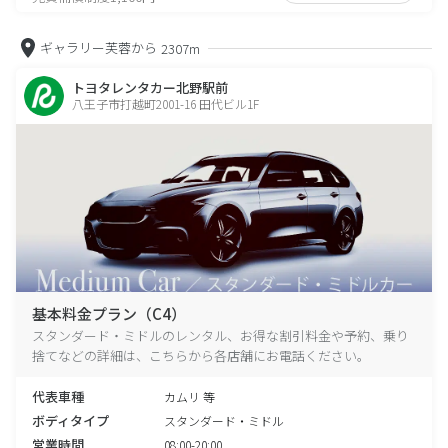
ギャラリー芙蓉から
2307m
トヨタレンタカー北野駅前
八王子市打越町2001-16 田代ビル1F
基本料金プラン（C4）
スタンダード・ミドルのレンタル、お得な割引料金や予約、乗り
捨てなどの詳細は、こちらから各店舗にお電話ください。
代表車種
カムリ 等
ボディタイプ
スタンダード・ミドル
営業時間
08:00-20:00