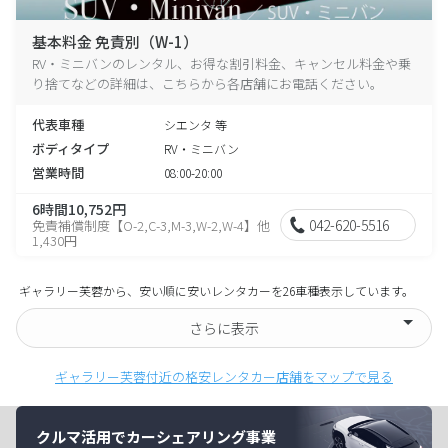
基本料金 免責別（W-1）
RV・ミニバンのレンタル、お得な割引料金、キャンセル料金や乗
り捨てなどの詳細は、こちらから各店舗にお電話ください。
代表車種
シエンタ 等
ボディタイプ
RV・ミニバン
営業時間
08:00-20:00
6時間10,752円
042-620-5516
免責補償制度【O-2,C-3,M-3,W-2,W-4】他
1,430円
ギャラリー芙蓉から、安い順に安いレンタカーを26車種表示しています。
さらに表示
ギャラリー芙蓉付近の格安レンタカー店舗をマップで見る
クルマ活用でカーシェアリング事業