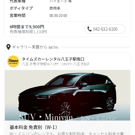
代表車種
ハイエース 等
ボディタイプ
商用車
営業時間
08:00-20:00
6時間まで9,900円
042-632-6100
免責補償制度1,100円
ギャラリー芙蓉から
647m
タイムズカーレンタル八王子駅南口
八王子市子安町4-7-1ｻｻﾞﾝｽｶｲﾀﾜｰ八王子B1F
基本料金 免責別（W-1）
RV・ミニバンのレンタル、お得な割引料金、キャンセル料金や乗