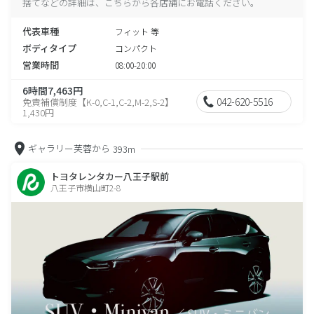
捨てなどの詳細は、こちらから各店舗にお電話ください。
代表車種
フィット 等
ボディタイプ
コンパクト
営業時間
08:00-20:00
6時間7,463円
042-620-5516
免責補償制度【K-0,C-1,C-2,M-2,S-2】
1,430円
ギャラリー芙蓉から
393m
トヨタレンタカー八王子駅前
八王子市横山町2-8