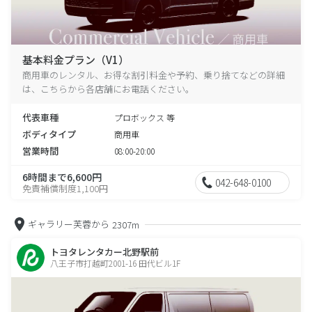
基本料金プラン（V1）
商用車のレンタル、お得な割引料金や予約、乗り捨てなどの詳細
は、こちらから各店舗にお電話ください。
代表車種
プロボックス 等
ボディタイプ
商用車
営業時間
08:00-20:00
6時間まで6,600円
042-648-0100
免責補償制度1,100円
ギャラリー芙蓉から
2307m
トヨタレンタカー北野駅前
八王子市打越町2001-16 田代ビル1F