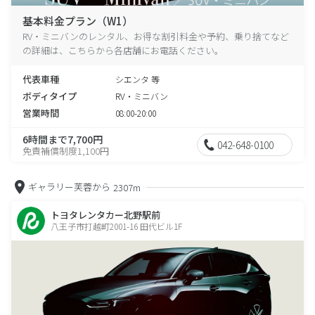
基本料金プラン（W1）
RV・ミニバンのレンタル、お得な割引料金や予約、乗り捨てなど
の詳細は、こちらから各店舗にお電話ください。
代表車種
シエンタ 等
ボディタイプ
RV・ミニバン
営業時間
08:00-20:00
6時間まで7,700円
042-648-0100
免責補償制度1,100円
ギャラリー芙蓉から
2307m
トヨタレンタカー北野駅前
八王子市打越町2001-16 田代ビル1F