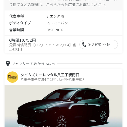
り捨てなどの詳細は、こちらから各店舗にお電話ください。
代表車種
シエンタ 等
ボディタイプ
RV・ミニバン
営業時間
08:00-20:00
6時間10,752円
042-620-5516
免責補償制度【O-2,C-3,M-3,W-2,W-4】他
1,430円
ギャラリー芙蓉から
647m
タイムズカーレンタル八王子駅南口
八王子市子安町4-7-1ｻｻﾞﾝｽｶｲﾀﾜｰ八王子B1F