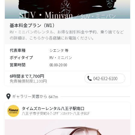
基本料金プラン（W1）
RV・ミニバンのレンタル、お得な割引料金や予約、乗り捨てなど
の詳細は、こちらから各店舗にお電話ください。
代表車種
シエンタ 等
ボディタイプ
RV・ミニバン
営業時間
08:00-20:00
6時間まで7,700円
042-632-6100
免責補償制度1,100円
ギャラリー芙蓉から
647m
タイムズカーレンタル八王子駅南口
八王子市子安町4-7-1ｻｻﾞﾝｽｶｲﾀﾜｰ八王子B1F