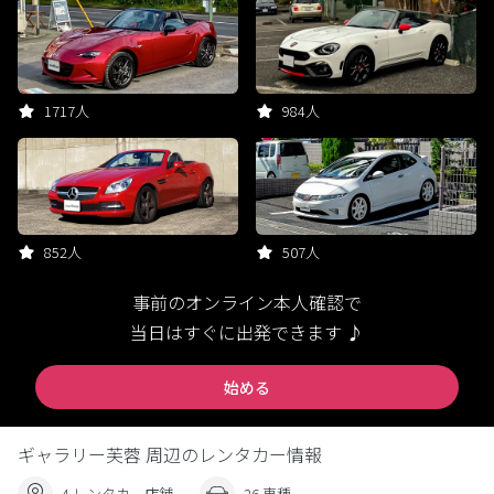
1717人
984人
852人
507人
事前のオンライン本人確認で
当日はすぐに出発できます ♪
始める
ギャラリー芙蓉 周辺のレンタカー情報
4 レンタカー店舗
26 車種