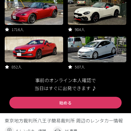
1716人
984人
852人
507人
事前のオンライン本人確認で
当日はすぐに出発できます ♪
始める
東京地方裁判所八王子簡易裁判所 周辺のレンタカー情報
5 レンタカー店舗
36 車種