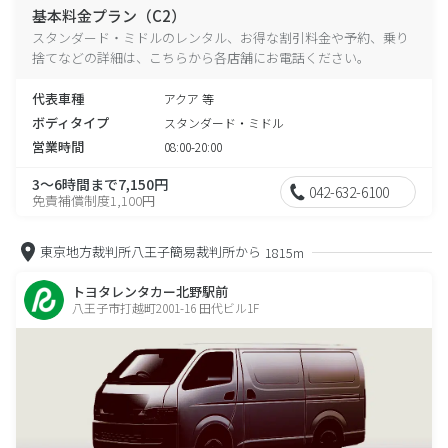
基本料金プラン（C2）
スタンダード・ミドルのレンタル、お得な割引料金や予約、乗り
捨てなどの詳細は、こちらから各店舗にお電話ください。
代表車種
アクア 等
ボディタイプ
スタンダード・ミドル
営業時間
08:00-20:00
3～6時間まで7,150円
042-632-6100
免責補償制度1,100円
東京地方裁判所八王子簡易裁判所から
1815m
トヨタレンタカー北野駅前
八王子市打越町2001-16 田代ビル1F