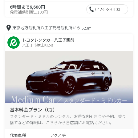
6時間まで6,600円
042-583-0100
免責補償制度1,100円
東京地方裁判所八王子簡易裁判所から
523m
トヨタレンタカー八王子駅前
八王子市横山町2-8
基本料金プラン（C2）
スタンダード・ミドルのレンタル、お得な割引料金や予約、乗り
捨てなどの詳細は、こちらから各店舗にお電話ください。
代表車種
アクア 等