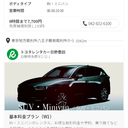
ボディタイプ
RV・ミニバン
営業時間
08:00-20:00
6時間まで7,700円
042-632-6100
免責補償制度1,100円
東京地方裁判所八王子簡易裁判所から
3342m
トヨタレンタカー日野豊田
日野市多摩平2-12-1
基本料金プラン（W1）
RV・ミニバンのレンタル、お得な割引料金や予約、乗り捨てなど