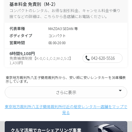
基本料金 免責別（M-2）
コンパクトのレンタル、お得な割引料金、キャンセル料金や乗り
捨てなどの詳細は、こちらから各店舗にお電話ください。
代表車種
MAZDA3 SEDAN 等
ボディタイプ
コンパクト
営業時間
08:00-20:00
6時間9,108円
042-620-5516
免責補償制度【K-0,C-1,C-2,M-2,S-2】
1,430円
東京地方裁判所八王子簡易裁判所から、安い順に安いレンタカーを36車種表
示しています。
さらに表示
東京地方裁判所八王子簡易裁判所付近の格安レンタカー店舗をマップで
見る
クルマ活用でカーシェアリング事業