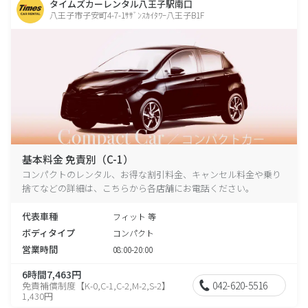
タイムズカーレンタル八王子駅南口
八王子市子安町4-7-1ｻｻﾞﾝｽｶｲﾀﾜｰ八王子B1F
基本料金 免責別（C-1）
コンパクトのレンタル、お得な割引料金、キャンセル料金や乗り
捨てなどの詳細は、こちらから各店舗にお電話ください。
代表車種
フィット 等
ボディタイプ
コンパクト
営業時間
08:00-20:00
6時間7,463円
042-620-5516
免責補償制度【K-0,C-1,C-2,M-2,S-2】
1,430円