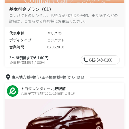
基本料金プラン（C1）
コンパクトのレンタル、お得な割引料金や予約、乗り捨てなどの
詳細は、こちらから各店舗にお電話ください。
代表車種
ヤリス 等
ボディタイプ
コンパクト
営業時間
08:00-20:00
3～6時間まで6,160円
042-648-0100
免責補償制度1,100円
東京地方裁判所八王子簡易裁判所から
1815m
トヨタレンタカー北野駅前
八王子市打越町2001-16 田代ビル1F