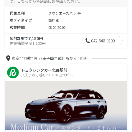
は、こちらから各店舗にお電話ください。
代表車種
タウンエースバン 等
ボディタイプ
商用車
営業時間
08:00-20:00
6時間まで7,150円
042-648-0100
免責補償制度1,100円
東京地方裁判所八王子簡易裁判所から
1815m
トヨタレンタカー北野駅前
八王子市打越町2001-16 田代ビル1F