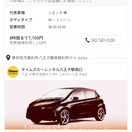
の詳細は、こちらから各店舗にお電話ください。
代表車種
シエンタ 等
ボディタイプ
RV・ミニバン
営業時間
08:00-20:00
6時間まで7,700円
042-583-0100
免責補償制度1,100円
東京地方裁判所八王子簡易裁判所から
943m
タイムズカーレンタル八王子駅南口
八王子市子安町4-7-1ｻｻﾞﾝｽｶｲﾀﾜｰ八王子B1F