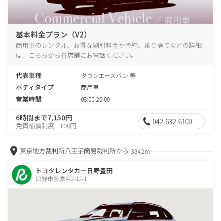
基本料金プラン（V2）
商用車のレンタル、お得な割引料金や予約、乗り捨てなどの詳細
は、こちらから各店舗にお電話ください。
代表車種
タウンエースバン 等
ボディタイプ
商用車
営業時間
08:00-20:00
6時間まで7,150円
042-632-6100
免責補償制度1,100円
東京地方裁判所八王子簡易裁判所から
3342m
トヨタレンタカー日野豊田
日野市多摩平2-12-1