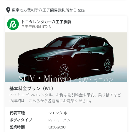
東京地方裁判所八王子簡易裁判所から
523m
トヨタレンタカー八王子駅前
八王子市横山町2-8
基本料金プラン（W1）
RV・ミニバンのレンタル、お得な割引料金や予約、乗り捨てなど
の詳細は、こちらから各店舗にお電話ください。
代表車種
シエンタ 等
ボディタイプ
RV・ミニバン
営業時間
08:00-20:00