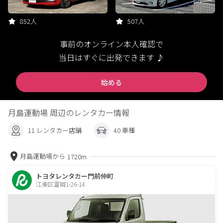
852人
507人
事前のオンライン本人確認で
当日はすぐに出発できます ♪
始める
月島運動場 周辺のレンタカー情報
11 レンタカー店舗
40 車種
月島運動場から
1720m
トヨタレンタカー門前仲町
江東区富岡1-26-14