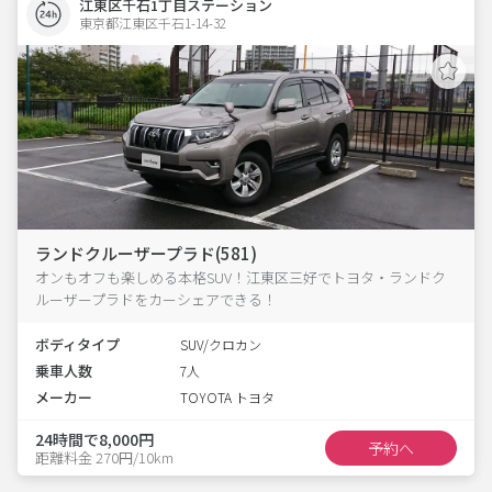
江東区千石1丁目ステーション
東京都江東区千石1-14-32  
ランドクルーザープラド(581)
オンもオフも楽しめる本格SUV！江東区三好でトヨタ・ランドク
ルーザープラドをカーシェアできる！
ボディタイプ
SUV/クロカン
乗車人数
7人
メーカー
TOYOTA トヨタ
24時間で8,000円
予約へ
距離料金 270円/10km