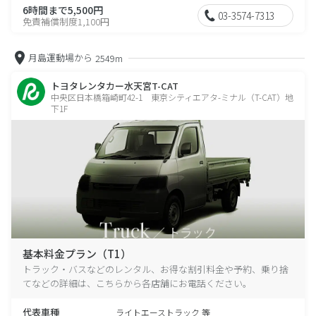
6時間まで5,500円
03-3574-7313
免責補償制度1,100円
月島運動場から
2549m
トヨタレンタカー水天宮T-CAT
中央区日本橋箱崎町42-1 東京シティエアタ-ミナル（T-CAT）地
下1F
基本料金プラン（T1）
トラック・バスなどのレンタル、お得な割引料金や予約、乗り捨
てなどの詳細は、こちらから各店舗にお電話ください。
代表車種
ライトエーストラック 等