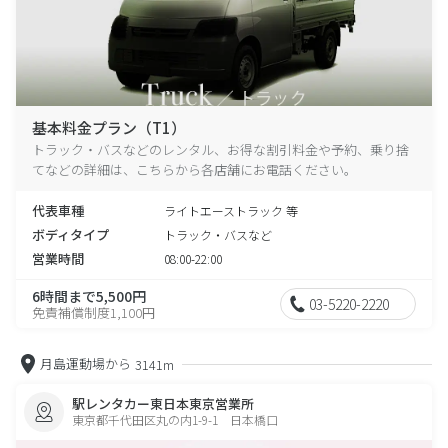
基本料金プラン（T1）
トラック・バスなどのレンタル、お得な割引料金や予約、乗り捨
てなどの詳細は、こちらから各店舗にお電話ください。
代表車種
ライトエーストラック 等
ボディタイプ
トラック・バスなど
営業時間
08:00-22:00
6時間まで5,500円
03-5220-2220
免責補償制度1,100円
月島運動場から
3141m
駅レンタカー東日本東京営業所
東京都千代田区丸の内1-9-1 日本橋口