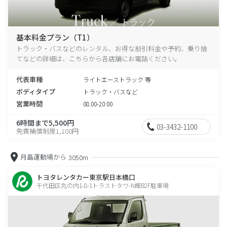
基本料金プラン（T1）
トラック・バスなどのレンタル、お得な割引料金や予約、乗り捨
てなどの詳細は、こちらから各店舗にお電話ください。
代表車種
ライトエーストラック 等
ボディタイプ
トラック・バスなど
営業時間
08:00-20:00
6時間まで5,500円
03-3432-1100
免責補償制度1,100円
月島運動場から
3050m
トヨタレンタカー東京駅日本橋口
千代田区丸の内1-8-1トラストタワ-N館B2F駐車場