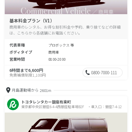
基本料金プラン（V1）
商用車のレンタル、お得な割引料金や予約、乗り捨てなどの詳細
は、こちらから各店舗にお電話ください。
代表車種
プロボックス 等
ボディタイプ
商用車
営業時間
08:00-20:00
6時間まで6,600円
0800-7000-111
免責補償制度1,100円
月島運動場から
2601m
トヨタレンタカー銀座有楽町
東京都中央区銀座6-4-4西銀座駐車場B2F ・車入口：銀座7-4-12