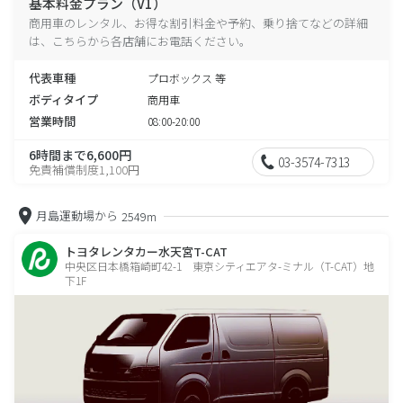
基本料金プラン（V1）
商用車のレンタル、お得な割引料金や予約、乗り捨てなどの詳細
は、こちらから各店舗にお電話ください。
代表車種
プロボックス 等
ボディタイプ
商用車
営業時間
08:00-20:00
6時間まで6,600円
03-3574-7313
免責補償制度1,100円
月島運動場から
2549m
トヨタレンタカー水天宮T-CAT
中央区日本橋箱崎町42-1 東京シティエアタ-ミナル（T-CAT）地
下1F