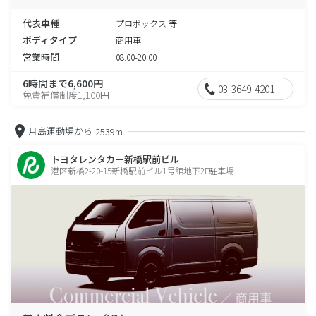
代表車種
プロボックス 等
ボディタイプ
商用車
営業時間
08:00-20:00
6時間まで6,600円
03-3649-4201
免責補償制度1,100円
月島運動場から
2539m
トヨタレンタカー新橋駅前ビル
港区新橋2-20-15新橋駅前ビル1号館地下2F駐車場