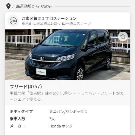
月島運動場から
3862m
江東区猿江１丁目ステーション
東京都江東区猿江1-19-6  山一猿江ステーツ
フリード(4757)
半蔵門線「住吉駅」徒歩6分！3列シートミニバン・フリードがカ
ーシェアで使える！
ボディタイプ
ミニバン/ワンボックス
乗車人数
7人
メーカー
Honda ホンダ