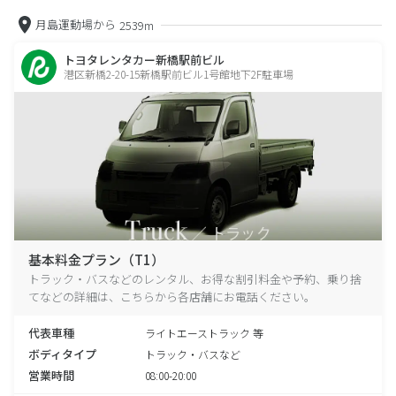
月島運動場から
2539m
トヨタレンタカー新橋駅前ビル
港区新橋2-20-15新橋駅前ビル1号館地下2F駐車場
基本料金プラン（T1）
トラック・バスなどのレンタル、お得な割引料金や予約、乗り捨
てなどの詳細は、こちらから各店舗にお電話ください。
代表車種
ライトエーストラック 等
ボディタイプ
トラック・バスなど
営業時間
08:00-20:00