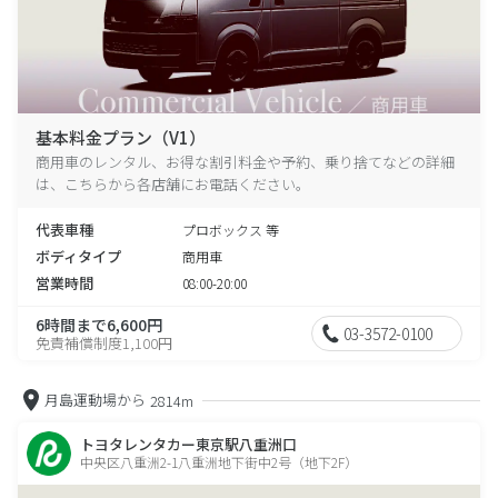
基本料金プラン（V1）
商用車のレンタル、お得な割引料金や予約、乗り捨てなどの詳細
は、こちらから各店舗にお電話ください。
代表車種
プロボックス 等
ボディタイプ
商用車
営業時間
08:00-20:00
6時間まで6,600円
03-3572-0100
免責補償制度1,100円
月島運動場から
2814m
トヨタレンタカー東京駅八重洲口
中央区八重洲2-1八重洲地下街中2号（地下2F）