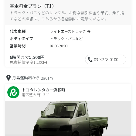
基本料金プラン（T1）
トラック・バスなどのレンタル、お得な割引料金や予約、乗り捨
てなどの詳細は、こちらから各店舗にお電話ください。
代表車種
ライトエーストラック 等
ボディタイプ
トラック・バスなど
営業時間
07:00-20:00
6時間まで5,500円
03-3278-0100
免責補償制度1,100円
月島運動場から
2861m
トヨタレンタカー浜松町
港区芝大門1-3-11