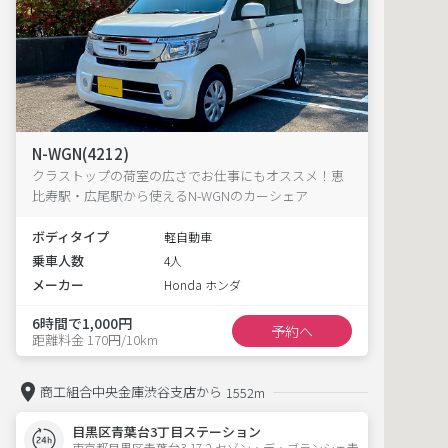
N-WGN(4212)
クラストップの荷室の広さでお仕事にもオススメ！恵
比寿駅・広尾駅から使えるN-WGNのカーシェア
ボディタイプ
軽自動車
乗車人数
4人
メーカー
Honda ホンダ
6時間で1,000円
予約へ
距離料金 170円/10km
商工組合中央金庫渋谷支店から
1552m
目黒区青葉台3丁目ステーション
東京都目黒区青葉台3-17-2 セゾン・デ・ブランシェ青