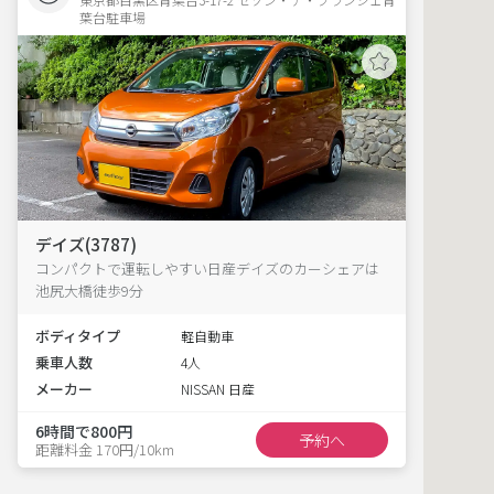
葉台駐車場 
デイズ(3787)
コンパクトで運転しやすい日産デイズのカーシェアは
池尻大橋徒歩9分
ボディタイプ
軽自動車
乗車人数
4人
メーカー
NISSAN 日産
6時間で800円
予約へ
距離料金 170円/10km