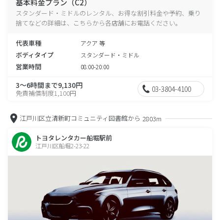
基本料金プラン（C2）
スタンダード・ミドルのレンタル、お得な割引料金や予約、乗り
捨てなどの詳細は、こちらから各店舗にお電話ください。
代表車種
アクア 等
ボディタイプ
スタンダード・ミドル
営業時間
08:00-20:00
3～6時間まで9,130円
03-3804-4100
免責補償制度1,100円
江戸川区立清新町コミュニティ図書館から
2803m
トヨタレンタカー船堀駅前
江戸川区船堀2-23-22