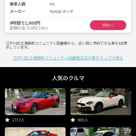
乗車人数
4人
メーカー
Honda ホンダ
9時間で1,000円
予約へ
距離料金 250円/10km
江戸川区立清新町コミュニティ図書館から、近い順に予約できる車を4台表
示しています。
江戸川区立清新町コミュニティ図書館近辺の車をマップで見る
人気のクルマ
1717人
985人