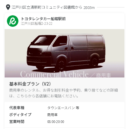
江戸川区立清新町コミュニティ図書館から
2803m
トヨタレンタカー船堀駅前
江戸川区船堀2-23-22
基本料金プラン（V2）
商用車のレンタル、お得な割引料金や予約、乗り捨てなどの詳細
は、こちらから各店舗にお電話ください。
代表車種
タウンエースバン 等
ボディタイプ
商用車
営業時間
08:00-20:00