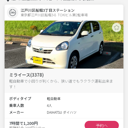
江戸川区船堀3丁目ステーション
東京都江戸川区船堀3-8  TOKIビル第2駐車場
ミライース(3378)
軽自動車で小回りが利くから、狭い道でもラクラク運転出来ま
す！
ボディタイプ
軽自動車
乗車人数
4人
メーカー
DAIHATSU ダイハツ
7時間で1,200円
予約へ
距離料金 200円/10km