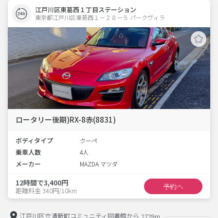
江戸川区東葛西１丁目ステーション
東京都江戸川区東葛西１－２８－５ パークヴィラ 
ロータリー後期)RX-8赤(8831)
ボディタイプ
クーペ
乗車人数
4人
メーカー
MAZDA マツダ
12時間で3,400円
予約へ
距離料金 340円/10km
江戸川区立清新町コミュニティ図書館から
2729m