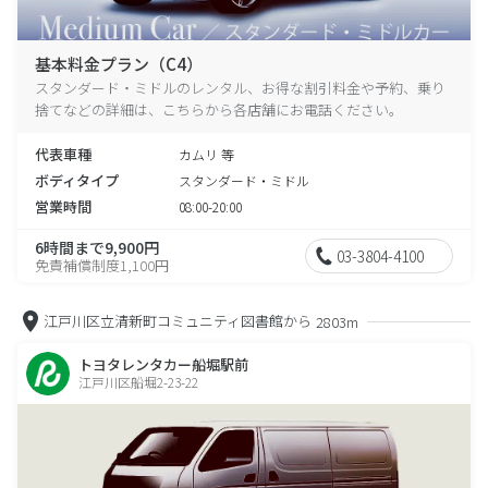
基本料金プラン（C4）
スタンダード・ミドルのレンタル、お得な割引料金や予約、乗り
捨てなどの詳細は、こちらから各店舗にお電話ください。
代表車種
カムリ 等
ボディタイプ
スタンダード・ミドル
営業時間
08:00-20:00
6時間まで9,900円
03-3804-4100
免責補償制度1,100円
江戸川区立清新町コミュニティ図書館から
2803m
トヨタレンタカー船堀駅前
江戸川区船堀2-23-22