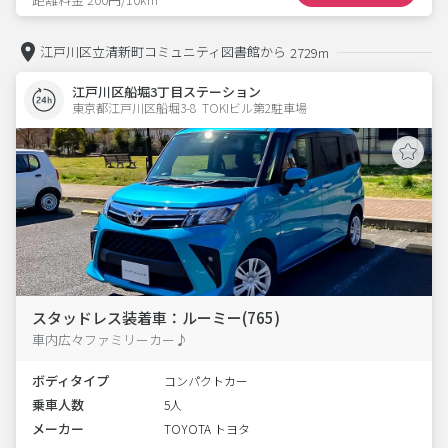
江戸川区立清新町コミュニティ図書館から
2729m
江戸川区船堀3丁目ステーション
東京都江戸川区船堀3-8  TOKIビル第2駐車場
スタッドレス装着車：ルーミー(765)
車内広々ファミリーカー♪
ボディタイプ
コンパクトカー
乗車人数
5人
メーカー
TOYOTA トヨタ