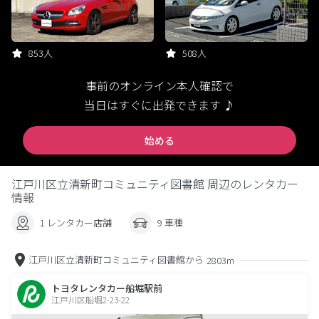
853人
508人
事前のオンライン本人確認で
当日はすぐに出発できます ♪
始める
江戸川区立清新町コミュニティ図書館 周辺のレンタカー
情報
1 レンタカー店舗
9 車種
江戸川区立清新町コミュニティ図書館から
2803m
トヨタレンタカー船堀駅前
江戸川区船堀2-23-22