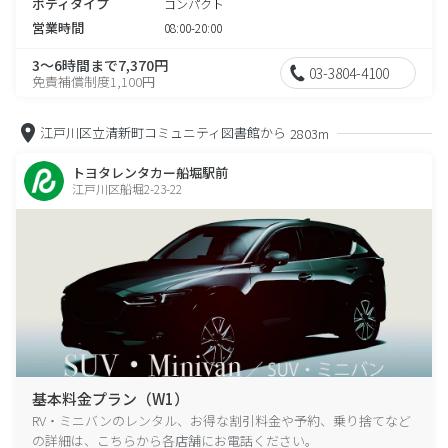
ボディタイプ
コンパクト
営業時間
08:00-20:00
3～6時間まで7,370円
03-3804-4100
免責補償制度1,100円
江戸川区立清新町コミュニティ図書館から
2803m
トヨタレンタカー船堀駅前
江戸川区船堀2-23-22
基本料金プラン（W1）
RV・ミニバンのレンタル、お得な割引料金や予約、乗り捨てなど
の詳細は、こちらから各店舗にお電話ください。