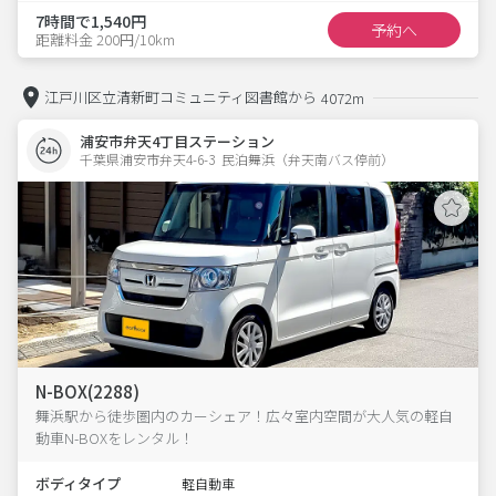
7時間で1,540円
予約へ
距離料金 200円/10km
江戸川区立清新町コミュニティ図書館から
4072m
浦安市弁天4丁目ステーション
千葉県浦安市弁天4-6-3  民泊舞浜（弁天南バス停前）
N-BOX(2288)
舞浜駅から徒歩圏内のカーシェア！広々室内空間が大人気の軽自
動車N-BOXをレンタル！
ボディタイプ
軽自動車