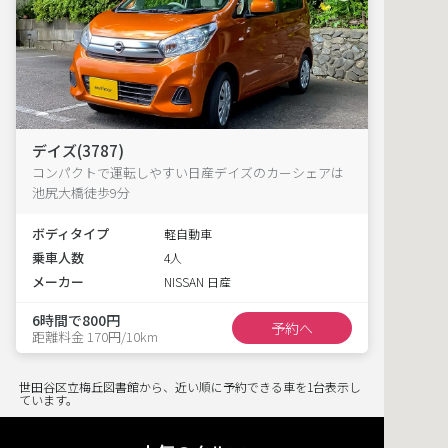
デイズ(3787)
コンパクトで運転しやすい日産デイズのカーシェアは
池尻大橋徒歩9分
ボディタイプ
軽自動車
乗車人数
4人
メーカー
NISSAN 日産
6時間で800円
予約へ
距離料金 170円/10km
世田谷区立梅丘図書館から、近い順に予約できる車を1台表示し
ています。