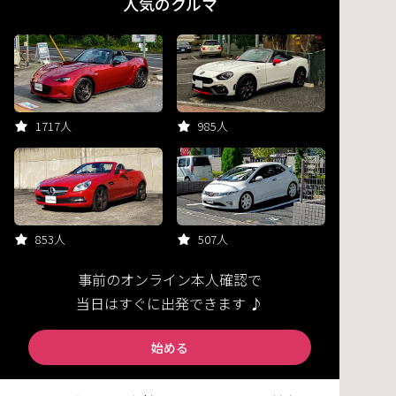
人気のクルマ
1717人
985人
853人
507人
事前のオンライン本人確認で
当日はすぐに出発できます ♪
始める