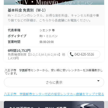
基本料金 免責別（W-1）
RV・ミニバンのレンタル、お得な割引料金、キャンセル料金や乗
り捨てなどの詳細は、こちらから各店舗にお電話ください。
代表車種
シエンタ 等
ボディタイプ
RV・ミニバン
営業時間
08:00-20:00
6時間10,752円
042-620-5516
免責補償制度【O-2,C-3,M-3,W-2,W-4】他
1,430円
八王子市 学園都市センターから、安い順に安いレンタカーを26車種表示し
ています。
さらに表示
八王子市 学園都市センター付近の格安レンタカー店舗をマップで見る