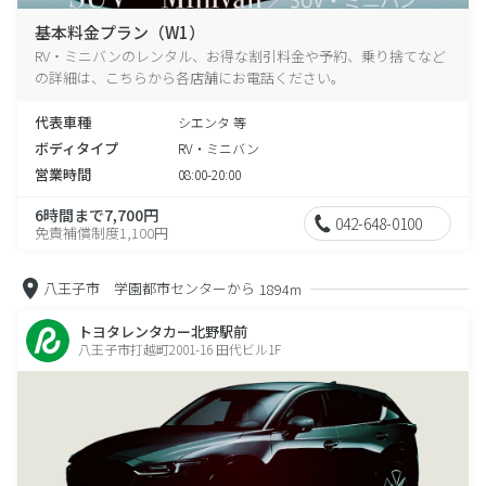
基本料金プラン（W1）
RV・ミニバンのレンタル、お得な割引料金や予約、乗り捨てなど
の詳細は、こちらから各店舗にお電話ください。
代表車種
シエンタ 等
ボディタイプ
RV・ミニバン
営業時間
08:00-20:00
6時間まで7,700円
042-648-0100
免責補償制度1,100円
八王子市 学園都市センターから
1894m
トヨタレンタカー北野駅前
八王子市打越町2001-16 田代ビル1F