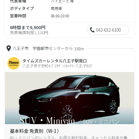
代表車種
ハイエース 等
ボディタイプ
商用車
営業時間
08:00-20:00
6時間まで9,900円
042-632-6100
免責補償制度1,100円
八王子市 学園都市センターから
338m
タイムズカーレンタル八王子駅南口
八王子市子安町4-7-1ｻｻﾞﾝｽｶｲﾀﾜｰ八王子B1F
基本料金 免責別（W-1）
RV・ミニバンのレンタル、お得な割引料金、キャンセル料金や乗