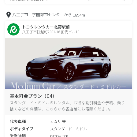
八王子市 学園都市センターから
1894m
トヨタレンタカー北野駅前
八王子市打越町2001-16 田代ビル1F
基本料金プラン（C4）
スタンダード・ミドルのレンタル、お得な割引料金や予約、乗り
捨てなどの詳細は、こちらから各店舗にお電話ください。
代表車種
カムリ 等
ボディタイプ
スタンダード・ミドル
営業時間
08:00-20:00