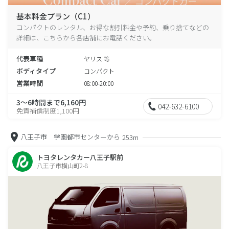
基本料金プラン（C1）
コンパクトのレンタル、お得な割引料金や予約、乗り捨てなどの
詳細は、こちらから各店舗にお電話ください。
代表車種
ヤリス 等
ボディタイプ
コンパクト
営業時間
08:00-20:00
3～6時間まで6,160円
042-632-6100
免責補償制度1,100円
八王子市 学園都市センターから
253m
トヨタレンタカー八王子駅前
八王子市横山町2-8