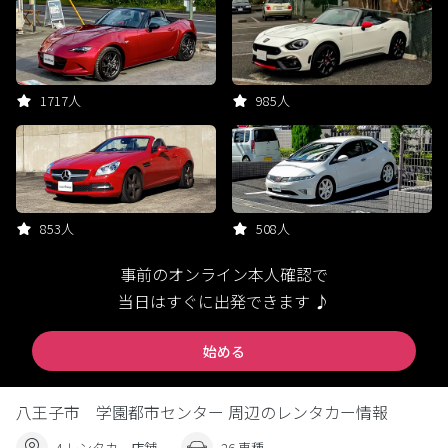
1717人
985人
853人
508人
事前のオンライン本人確認で
当日はすぐに出発できます ♪
始める
八王子市 学園都市センター 周辺のレンタカー情報
4 レンタカー店舗
26 車種