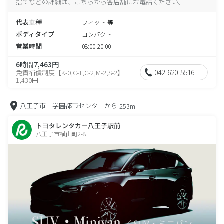
捨てなどの詳細は、こちらから各店舗にお電話ください。
代表車種
フィット 等
ボディタイプ
コンパクト
営業時間
08:00-20:00
6時間7,463円
042-620-5516
免責補償制度【K-0,C-1,C-2,M-2,S-2】
1,430円
八王子市 学園都市センターから
253m
トヨタレンタカー八王子駅前
八王子市横山町2-8