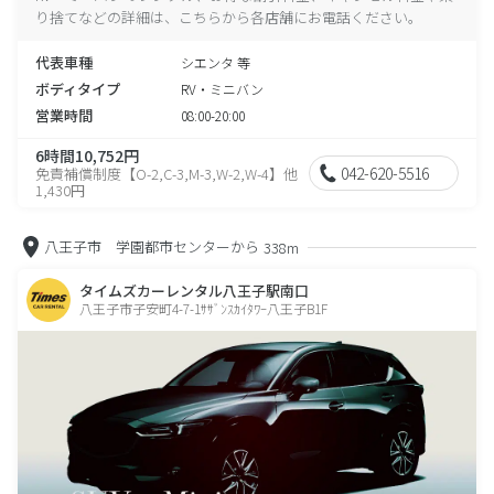
り捨てなどの詳細は、こちらから各店舗にお電話ください。
代表車種
シエンタ 等
ボディタイプ
RV・ミニバン
営業時間
08:00-20:00
6時間10,752円
042-620-5516
免責補償制度【O-2,C-3,M-3,W-2,W-4】他
1,430円
八王子市 学園都市センターから
338m
タイムズカーレンタル八王子駅南口
八王子市子安町4-7-1ｻｻﾞﾝｽｶｲﾀﾜｰ八王子B1F