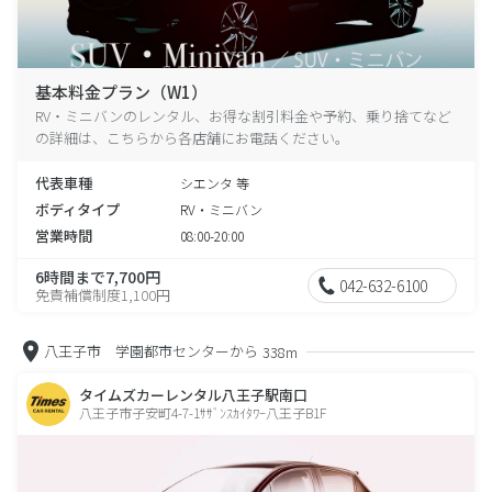
基本料金プラン（W1）
RV・ミニバンのレンタル、お得な割引料金や予約、乗り捨てなど
の詳細は、こちらから各店舗にお電話ください。
代表車種
シエンタ 等
ボディタイプ
RV・ミニバン
営業時間
08:00-20:00
6時間まで7,700円
042-632-6100
免責補償制度1,100円
八王子市 学園都市センターから
338m
タイムズカーレンタル八王子駅南口
八王子市子安町4-7-1ｻｻﾞﾝｽｶｲﾀﾜｰ八王子B1F