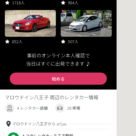
1716人
984人
852人
507人
事前のオンライン本人確認で
当日はすぐに出発できます ♪
始める
マロウドイン八王子 周辺のレンタカー情報
4 レンタカー店舗
26 車種
マロウドイン八王子から
471m
トヨタレンタカー八王子駅前