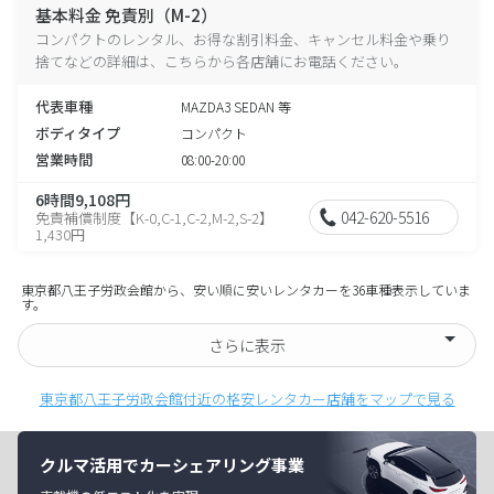
基本料金 免責別（M-2）
コンパクトのレンタル、お得な割引料金、キャンセル料金や乗り
捨てなどの詳細は、こちらから各店舗にお電話ください。
代表車種
MAZDA3 SEDAN 等
ボディタイプ
コンパクト
営業時間
08:00-20:00
6時間9,108円
042-620-5516
免責補償制度【K-0,C-1,C-2,M-2,S-2】
1,430円
東京都八王子労政会館から、安い順に安いレンタカーを36車種表示していま
す。
さらに表示
東京都八王子労政会館付近の格安レンタカー店舗をマップで見る
クルマ活用でカーシェアリング事業