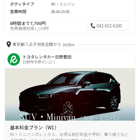
ボディタイプ
RV・ミニバン
営業時間
08:00-20:00
6時間まで7,700円
042-632-6100
免責補償制度1,100円
東京都八王子労政会館から
3409m
トヨタレンタカー日野豊田
日野市多摩平2-12-1
基本料金プラン（W1）
RV・ミニバンのレンタル、お得な割引料金や予約、乗り捨てなど