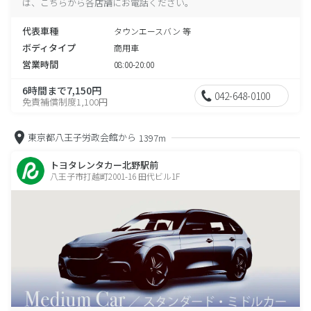
は、こちらから各店舗にお電話ください。
代表車種
タウンエースバン 等
ボディタイプ
商用車
営業時間
08:00-20:00
6時間まで7,150円
042-648-0100
免責補償制度1,100円
東京都八王子労政会館から
1397m
トヨタレンタカー北野駅前
八王子市打越町2001-16 田代ビル1F