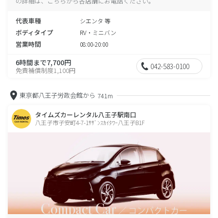
の詳細は、こちらから各店舗にお電話ください。
代表車種
シエンタ 等
ボディタイプ
RV・ミニバン
営業時間
08:00-20:00
6時間まで7,700円
042-583-0100
免責補償制度1,100円
東京都八王子労政会館から
741m
タイムズカーレンタル八王子駅南口
八王子市子安町4-7-1ｻｻﾞﾝｽｶｲﾀﾜｰ八王子B1F