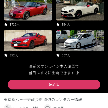
1716人
984人
852人
507人
事前のオンライン本人確認で
当日はすぐに出発できます ♪
始める
東京都八王子労政会館 周辺のレンタカー情報
5 レンタカー店舗
36 車種