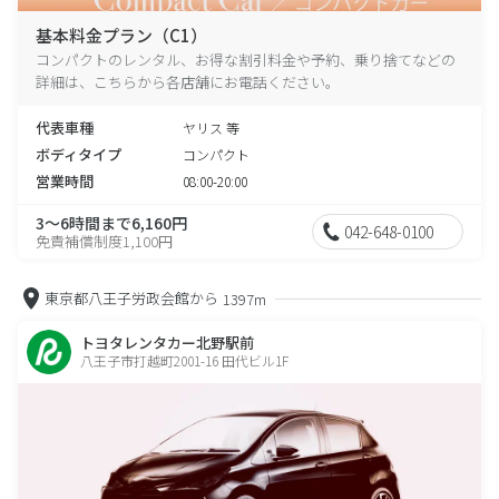
基本料金プラン（C1）
コンパクトのレンタル、お得な割引料金や予約、乗り捨てなどの
詳細は、こちらから各店舗にお電話ください。
代表車種
ヤリス 等
ボディタイプ
コンパクト
営業時間
08:00-20:00
3～6時間まで6,160円
042-648-0100
免責補償制度1,100円
東京都八王子労政会館から
1397m
トヨタレンタカー北野駅前
八王子市打越町2001-16 田代ビル1F