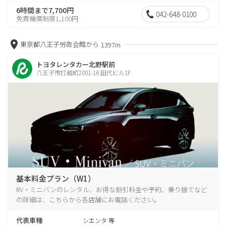
6時間まで7,700円
042-648-0100
免責補償制度1,100円
東京都八王子労政会館から
1397m
トヨタレンタカー北野駅前
八王子市打越町2001-16 田代ビル1F
基本料金プラン（W1）
RV・ミニバンのレンタル、お得な割引料金や予約、乗り捨てなど
の詳細は、こちらから各店舗にお電話ください。
代表車種
シエンタ 等