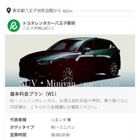
東京都八王子労政会館から
661m
トヨタレンタカー八王子駅前
八王子市横山町2-8
基本料金プラン（W1）
RV・ミニバンのレンタル、お得な割引料金や予約、乗り捨てなど
の詳細は、こちらから各店舗にお電話ください。
代表車種
シエンタ 等
ボディタイプ
RV・ミニバン
営業時間
08:00-20:00