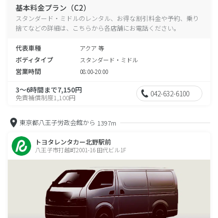
基本料金プラン（C2）
スタンダード・ミドルのレンタル、お得な割引料金や予約、乗り
捨てなどの詳細は、こちらから各店舗にお電話ください。
代表車種
アクア 等
ボディタイプ
スタンダード・ミドル
営業時間
08:00-20:00
3～6時間まで7,150円
042-632-6100
免責補償制度1,100円
東京都八王子労政会館から
1397m
トヨタレンタカー北野駅前
八王子市打越町2001-16 田代ビル1F