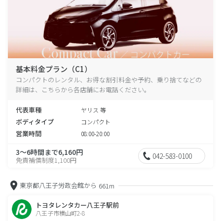
基本料金プラン（C1）
コンパクトのレンタル、お得な割引料金や予約、乗り捨てなどの
詳細は、こちらから各店舗にお電話ください。
代表車種
ヤリス 等
ボディタイプ
コンパクト
営業時間
08:00-20:00
3～6時間まで6,160円
042-583-0100
免責補償制度1,100円
東京都八王子労政会館から
661m
トヨタレンタカー八王子駅前
八王子市横山町2-8