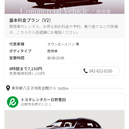
基本料金プラン（V2）
商用車のレンタル、お得な割引料金や予約、乗り捨てなどの詳細
は、こちらから各店舗にお電話ください。
代表車種
タウンエースバン 等
ボディタイプ
商用車
営業時間
08:00-20:00
6時間まで7,150円
042-632-6100
免責補償制度1,100円
東京都八王子労政会館から
3409m
トヨタレンタカー日野豊田
日野市多摩平2-12-1