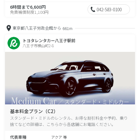
6時間まで6,600円
042-583-0100
免責補償制度1,100円
東京都八王子労政会館から
661m
トヨタレンタカー八王子駅前
八王子市横山町2-8
基本料金プラン（C2）
スタンダード・ミドルのレンタル、お得な割引料金や予約、乗り
捨てなどの詳細は、こちらから各店舗にお電話ください。
代表車種
アクア 等