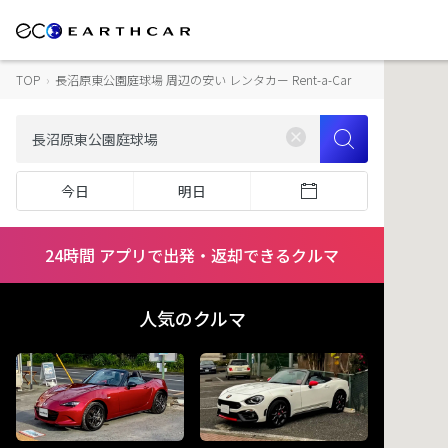
TOP
›
長沼原東公園庭球場 周辺の安い レンタカー Rent-a-Car
今日
明日
24時間 アプリで出発・返却できるクルマ
人気のクルマ