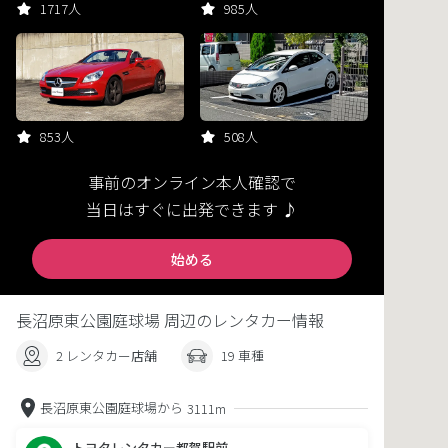
1717人
985人
853人
508人
事前のオンライン本人確認で
当日はすぐに出発できます ♪
始める
長沼原東公園庭球場 周辺のレンタカー情報
2 レンタカー店舗
19 車種
長沼原東公園庭球場から
3111m
トヨタレンタカー都賀駅前