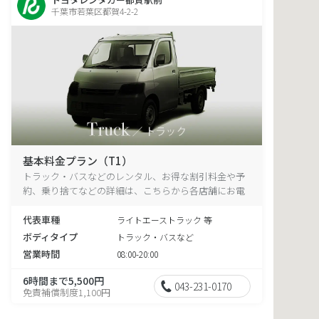
千葉市若葉区都賀4-2-2
基本料金プラン（T1）
トラック・バスなどのレンタル、お得な割引料金や予
約、乗り捨てなどの詳細は、こちらから各店舗にお電
話ください。
代表車種
ライトエーストラック 等
ボディタイプ
トラック・バスなど
営業時間
08:00-20:00
6時間まで5,500円
043-231-0170
免責補償制度1,100円