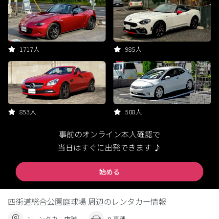
1717人
985人
853人
508人
事前のオンライン本人確認で
当日はすぐに出発できます ♪
始める
四街道総合公園庭球場 周辺のレンタカー情報
1 レンタカー店舗
9 車種