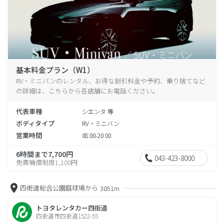
基本料金プラン（W1）
RV・ミニバンのレンタル、お得な割引料金や予約、乗り捨てなど
の詳細は、こちらから各店舗にお電話ください。
代表車種
シエンタ 等
ボディタイプ
RV・ミニバン
営業時間
08:00-20:00
6時間まで7,700円
043-423-8000
免責補償制度1,100円
四街道総合公園庭球場から
3051m
トヨタレンタカー四街道
四街道市四街道1522-55