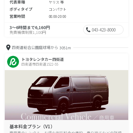
代表車種
ヤリス 等
ボディタイプ
コンパクト
営業時間
08:00-20:00
3～6時間まで6,160円
043-423-8000
免責補償制度1,100円
四街道総合公園庭球場から
3051m
トヨタレンタカー四街道
四街道市四街道1522-55
基本料金プラン（V1）
商用車のレンタル、お得な割引料金や予約、乗り捨てなどの詳細