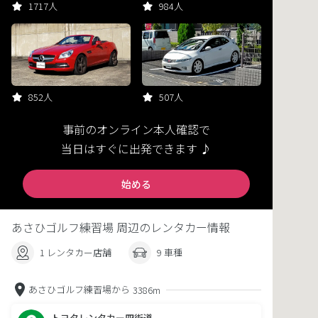
1717人
984人
852人
507人
事前のオンライン本人確認で
当日はすぐに出発できます ♪
始める
あさひゴルフ練習場 周辺のレンタカー情報
1 レンタカー店舗
9 車種
あさひゴルフ練習場から
3386m
トヨタレンタカー四街道