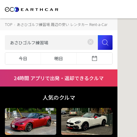
TOP
›
あさひゴルフ練習場 周辺の安い レンタカー Rent-a-Car
今日
明日
24時間 アプリで出発・返却できるクルマ
人気のクルマ