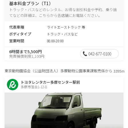
基本料金プラン（T1）
トラック・バスなどのレンタル、お得な割引料金や予約、乗り捨
てなどの詳細は、こちらから各店舗にお電話ください。
代表車種
ライトエーストラック 等
ボディタイプ
トラック・バスなど
営業時間
08:00-20:00
6時間まで5,500円
042-677-0100
免責補償制度1,100円
東京動物園協会（公益財団法人）多摩動物公園事業課販売係から
3395m
トヨタレンタカー多摩センター駅前
多摩市落合1-12-8