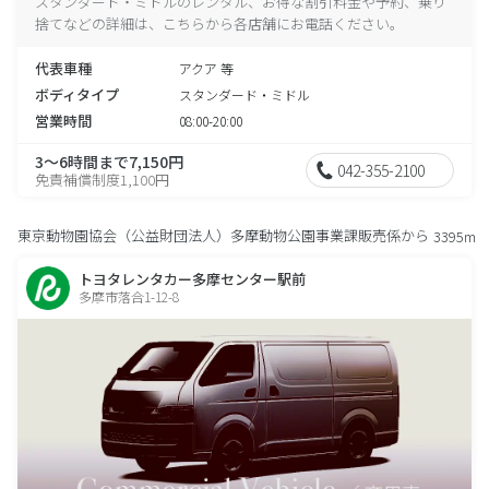
スタンダード・ミドルのレンタル、お得な割引料金や予約、乗り
捨てなどの詳細は、こちらから各店舗にお電話ください。
代表車種
アクア 等
ボディタイプ
スタンダード・ミドル
営業時間
08:00-20:00
3～6時間まで7,150円
042-355-2100
免責補償制度1,100円
東京動物園協会（公益財団法人）多摩動物公園事業課販売係から
3395m
トヨタレンタカー多摩センター駅前
多摩市落合1-12-8