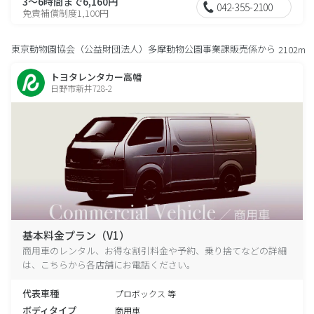
3～6時間まで6,160円
042-355-2100
免責補償制度1,100円
東京動物園協会（公益財団法人）多摩動物公園事業課販売係から
2102m
トヨタレンタカー高幡
日野市新井728-2
基本料金プラン（V1）
商用車のレンタル、お得な割引料金や予約、乗り捨てなどの詳細
は、こちらから各店舗にお電話ください。
代表車種
プロボックス 等
ボディタイプ
商用車