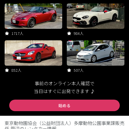
1717人
984人
852人
507人
事前のオンライン本人確認で
当日はすぐに出発できます ♪
始める
東京動物園協会（公益財団法人）多摩動物公園事業課販売
係 周辺のレンタカー情報