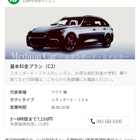
日野市多摩平2-12-1
基本料金プラン（C2）
スタンダード・ミドルのレンタル、お得な割引料金や予約、乗り
捨てなどの詳細は、こちらから各店舗にお電話ください。
代表車種
アクア 等
ボディタイプ
スタンダード・ミドル
営業時間
08:00-20:00
3～6時間まで7,150円
042-583-0100
免責補償制度1,100円
東京動物園協会（公益財団法人）多摩動物公園事業課販売係から