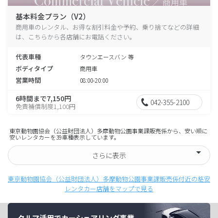
基本料金プラン（V2）
商用車のレンタル、お得な割引料金や予約、乗り捨てなどの詳細
は、こちらから各店舗にお電話ください。
代表車種
タウンエースバン 等
ボディタイプ
商用車
営業時間
08:00-20:00
6時間まで7,150円
042-355-2100
免責補償制度1,100円
東京動物園協会（公益財団法人）多摩動物公園事業課販売係から、安い順に
安いレンタカーを39車種表示しています。
さらに表示
東京動物園協会（公益財団法人）多摩動物公園事業課販売係付近の格安
レンタカー店舗をマップで見る
クルマ活用でカーシェアリング事業