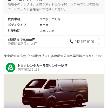
商用車のレンタル、お得な割引料金や予約、乗り捨てなどの詳細
は、こちらから各店舗にお電話ください。
代表車種
プロボックス 等
ボディタイプ
商用車
営業時間
08:00-20:00
6時間まで6,600円
042-677-0100
免責補償制度1,100円
東京動物園協会（公益財団法人）多摩動物公園事業課販売係から
3395m
トヨタレンタカー多摩センター駅前
多摩市落合1-12-8