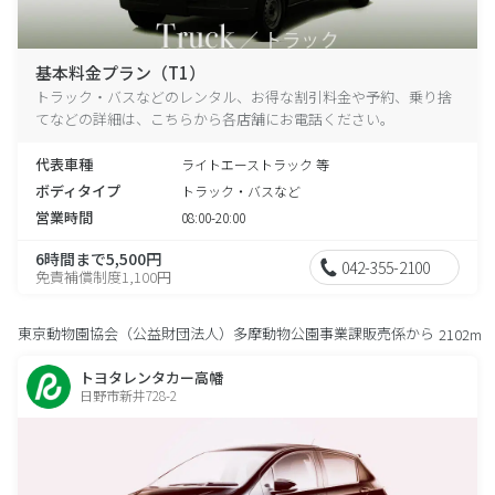
基本料金プラン（T1）
トラック・バスなどのレンタル、お得な割引料金や予約、乗り捨
てなどの詳細は、こちらから各店舗にお電話ください。
代表車種
ライトエーストラック 等
ボディタイプ
トラック・バスなど
営業時間
08:00-20:00
6時間まで5,500円
042-355-2100
免責補償制度1,100円
東京動物園協会（公益財団法人）多摩動物公園事業課販売係から
2102m
トヨタレンタカー高幡
日野市新井728-2