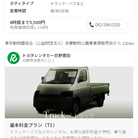
ボディタイプ
トラック・バスなど
営業時間
08:00-20:00
6時間まで5,500円
042-594-0100
免責補償制度1,100円
東京動物園協会（公益財団法人）多摩動物公園事業課販売係から
2286m
トヨタレンタカー日野豊田
日野市多摩平2-12-1
基本料金プラン（T1）
トラック・バスなどのレンタル、お得な割引料金や予約、乗り捨
てなどの詳細は、こちらから各店舗にお電話ください。