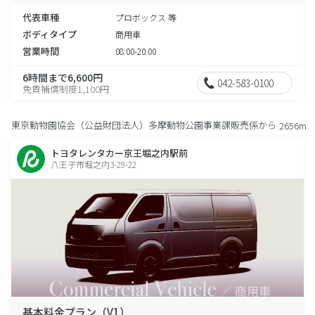
代表車種
プロボックス 等
ボディタイプ
商用車
営業時間
08:00-20:00
6時間まで6,600円
042-583-0100
免責補償制度1,100円
東京動物園協会（公益財団法人）多摩動物公園事業課販売係から
2656m
トヨタレンタカー京王堀之内駅前
八王子市堀之内3-29-22
基本料金プラン（V1）