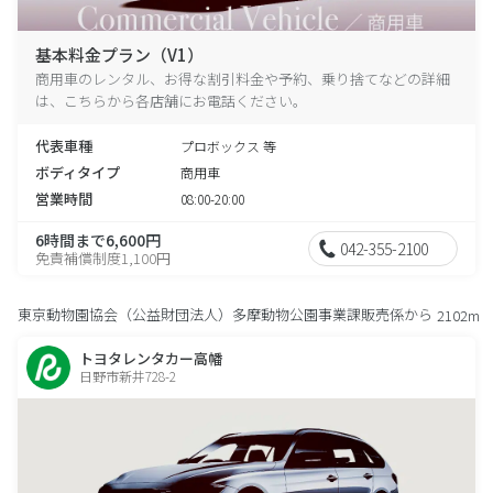
基本料金プラン（V1）
商用車のレンタル、お得な割引料金や予約、乗り捨てなどの詳細
は、こちらから各店舗にお電話ください。
代表車種
プロボックス 等
ボディタイプ
商用車
営業時間
08:00-20:00
6時間まで6,600円
042-355-2100
免責補償制度1,100円
東京動物園協会（公益財団法人）多摩動物公園事業課販売係から
2102m
トヨタレンタカー高幡
日野市新井728-2