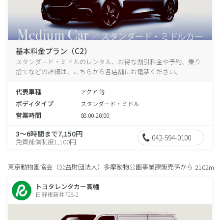
基本料金プラン（C2）
スタンダード・ミドルのレンタル、お得な割引料金や予約、乗り
捨てなどの詳細は、こちらから各店舗にお電話ください。
代表車種
アクア 等
ボディタイプ
スタンダード・ミドル
営業時間
08:00-20:00
3～6時間まで7,150円
042-594-0100
免責補償制度1,100円
東京動物園協会（公益財団法人）多摩動物公園事業課販売係から
2102m
トヨタレンタカー高幡
日野市新井728-2