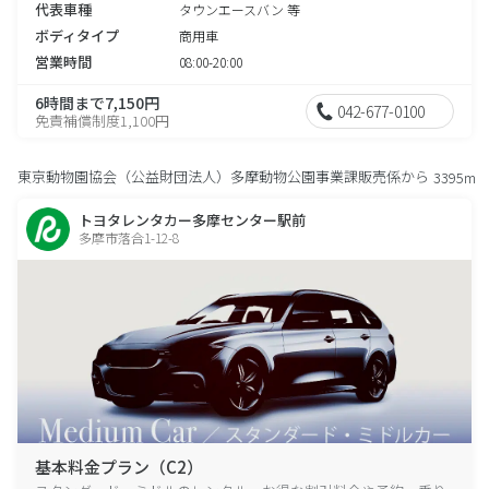
代表車種
タウンエースバン 等
ボディタイプ
商用車
営業時間
08:00-20:00
6時間まで7,150円
042-677-0100
免責補償制度1,100円
東京動物園協会（公益財団法人）多摩動物公園事業課販売係から
3395m
トヨタレンタカー多摩センター駅前
多摩市落合1-12-8
基本料金プラン（C2）