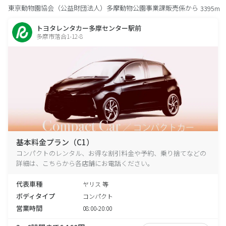
東京動物園協会（公益財団法人）多摩動物公園事業課販売係から
3395m
トヨタレンタカー多摩センター駅前
多摩市落合1-12-8
基本料金プラン（C1）
コンパクトのレンタル、お得な割引料金や予約、乗り捨てなどの
詳細は、こちらから各店舗にお電話ください。
代表車種
ヤリス 等
ボディタイプ
コンパクト
営業時間
08:00-20:00