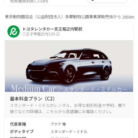
免責補償制度1,100円
東京動物園協会（公益財団法人）多摩動物公園事業課販売係から
2656m
トヨタレンタカー京王堀之内駅前
八王子市堀之内3-29-22
基本料金プラン（C2）
スタンダード・ミドルのレンタル、お得な割引料金や予約、乗り
捨てなどの詳細は、こちらから各店舗にお電話ください。
代表車種
アクア 等
ボディタイプ
スタンダード・ミドル