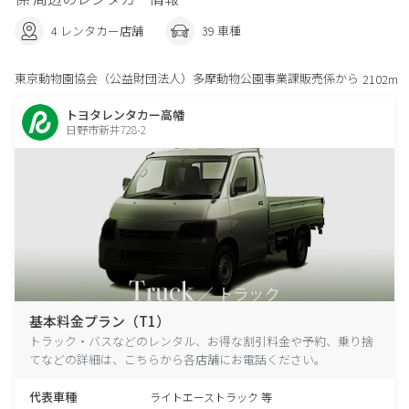
4 レンタカー店舗
39 車種
東京動物園協会（公益財団法人）多摩動物公園事業課販売係から
2102m
トヨタレンタカー高幡
日野市新井728-2
基本料金プラン（T1）
トラック・バスなどのレンタル、お得な割引料金や予約、乗り捨
てなどの詳細は、こちらから各店舗にお電話ください。
代表車種
ライトエーストラック 等