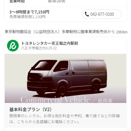
営業時間
08:00-20:00
3～6時間まで7,150円
042-677-0100
免責補償制度1,100円
東京動物園協会（公益財団法人）多摩動物公園事業課販売係から
2656m
トヨタレンタカー京王堀之内駅前
八王子市堀之内3-29-22
基本料金プラン（V2）
商用車のレンタル、お得な割引料金や予約、乗り捨てなどの詳細
は、こちらから各店舗にお電話ください。