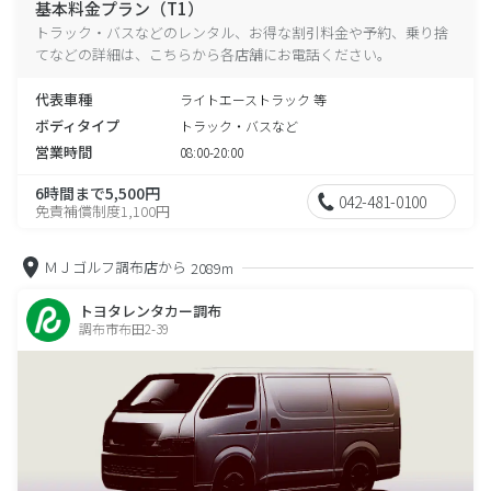
基本料金プラン（T1）
トラック・バスなどのレンタル、お得な割引料金や予約、乗り捨
てなどの詳細は、こちらから各店舗にお電話ください。
代表車種
ライトエーストラック 等
ボディタイプ
トラック・バスなど
営業時間
08:00-20:00
6時間まで5,500円
042-481-0100
免責補償制度1,100円
ＭＪゴルフ調布店から
2089m
トヨタレンタカー調布
調布市布田2-39