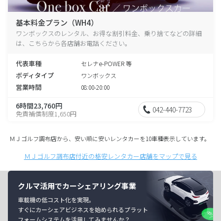
基本料金プラン（WH4）
ワンボックスのレンタル、お得な割引料金、乗り捨てなどの詳細
は、こちらから各店舗お電話ください。
代表車種
セレナe-POWER 等
ボディタイプ
ワンボックス
営業時間
08:00-20:00
6時間23,760円
042-440-7723
免責補償制度1,650円
ＭＪゴルフ調布店から、安い順に安いレンタカーを10車種表示しています。
ＭＪゴルフ調布店付近の格安レンタカー店舗をマップで見る
クルマ活用でカーシェアリング事業
車載機の低コスト化を実現。
すぐにカーシェアビジネスを始められるプラット
フォームシステムを活用してみませんか？