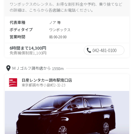
ワンボックスのレンタル、お得な割引料金や予約、乗り捨てなど
の詳細は、こちらから各店舗にお電話ください。
代表車種
ノア 等
ボディタイプ
ワンボックス
営業時間
08:00-20:00
6時間まで14,300円
042-481-0100
免責補償制度1,100円
ＭＪゴルフ調布店から
1558m
日産レンタカー調布駅南口店
東京都調布市小島町2-32-23