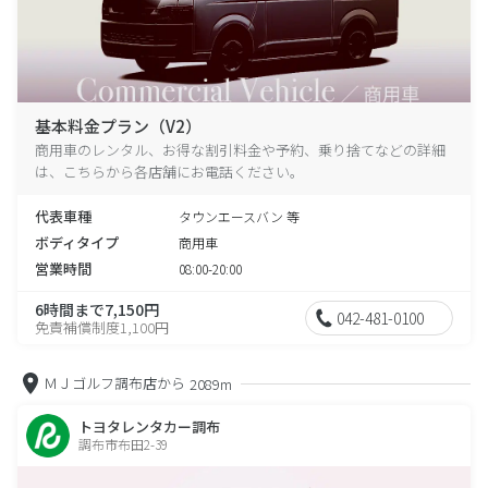
基本料金プラン（V2）
商用車のレンタル、お得な割引料金や予約、乗り捨てなどの詳細
は、こちらから各店舗にお電話ください。
代表車種
タウンエースバン 等
ボディタイプ
商用車
営業時間
08:00-20:00
6時間まで7,150円
042-481-0100
免責補償制度1,100円
ＭＪゴルフ調布店から
2089m
トヨタレンタカー調布
調布市布田2-39