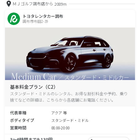
ＭＪゴルフ調布店から
2089m
トヨタレンタカー調布
調布市布田2-39
基本料金プラン（C2）
スタンダード・ミドルのレンタル、お得な割引料金や予約、乗り
捨てなどの詳細は、こちらから各店舗にお電話ください。
代表車種
アクア 等
ボディタイプ
スタンダード・ミドル
営業時間
08:00-20:00
3～6時間まで9,130円