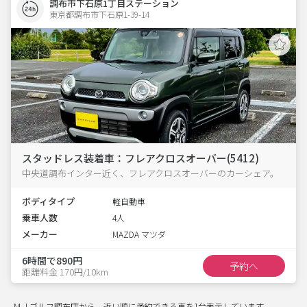
調布市下石原1丁目ステーション
東京都調布市下石原1-39-14  
スタッドレス装着車：フレアクロスオーバー(5412)
中央道調布インター近く、フレアクロスオーバーのカーシェア。
ボディタイプ
軽自動車
乗車人数
4人
メーカー
MAZDA マツダ
6時間で890円
予約へ
距離料金 170円/10km
ＭＪゴルフ調布店から、近い順に予約できる車を1台表示しています。