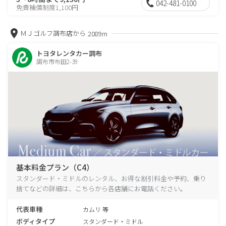
042-481-0100
免責補償制度1,100円
ＭＪゴルフ調布店から
2089m
トヨタレンタカー調布
調布市布田2-39
基本料金プラン（C4）
スタンダード・ミドルのレンタル、お得な割引料金や予約、乗り
捨てなどの詳細は、こちらから各店舗にお電話ください。
代表車種
カムリ 等
ボディタイプ
スタンダード・ミドル