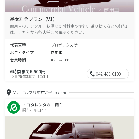
基本料金プラン（V1）
商用車のレンタル、お得な割引料金や予約、乗り捨てなどの詳細
は、こちらから各店舗にお電話ください。
代表車種
プロボックス 等
ボディタイプ
商用車
営業時間
08:00-20:00
6時間まで6,600円
042-481-0100
免責補償制度1,100円
ＭＪゴルフ調布店から
2089m
トヨタレンタカー調布
調布市布田2-39