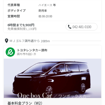
代表車種
ハイエース 等
ボディタイプ
商用車
営業時間
08:00-20:00
6時間まで9,900円
042-481-0100
免責補償制度1,100円
ＭＪゴルフ調布店から
2089m
トヨタレンタカー調布
調布市布田2-39
基本料金プラン（W2）