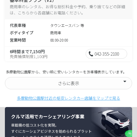
商用車のレンタル、お得な割引料金や予約、乗り捨てなどの詳細
は、こちらから各店舗にお電話ください。
代表車種
タウンエースバン 等
ボディタイプ
商用車
営業時間
08:00-20:00
6時間まで7,150円
042-355-2100
免責補償制度1,100円
多摩動物公園駅から、安い順に安いレンタカーを39車種表示しています。
さらに表示
多摩動物公園駅付近の格安レンタカー店舗をマップで見る
クルマ活用でカーシェアリング事業
車載機の低コスト化を実現。
すぐにカーシェアビジネスを始められるプラット