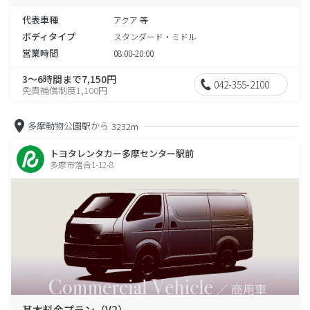
代表車種
アクア 等
ボディタイプ
スタンダード・ミドル
営業時間
08:00-20:00
3～6時間まで7,150円
042-355-2100
免責補償制度1,100円
多摩動物公園駅から
3232m
トヨタレンタカー多摩センター駅前
多摩市落合1-12-8
基本料金プラン（V2）