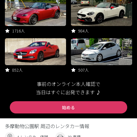
1716人
984人
852人
507人
事前のオンライン本人確認で
当日はすぐに出発できます ♪
始める
多摩動物公園駅 周辺のレンタカー情報
4 レンタカー店舗
39 車種