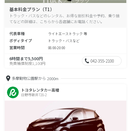
基本料金プラン（T1）
トラック・バスなどのレンタル、お得な割引料金や予約、乗り捨
てなどの詳細は、こちらから各店舗にお電話ください。
代表車種
ライトエーストラック 等
ボディタイプ
トラック・バスなど
営業時間
08:00-20:00
6時間まで5,500円
042-355-2100
免責補償制度1,100円
多摩動物公園駅から
2000m
トヨタレンタカー高幡
日野市新井728-2