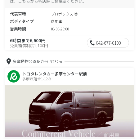
は、こちらから各店舗にお電話ください。
代表車種
プロボックス 等
ボディタイプ
商用車
営業時間
08:00-20:00
6時間まで6,600円
042-677-0100
免責補償制度1,100円
多摩動物公園駅から
3232m
トヨタレンタカー多摩センター駅前
多摩市落合1-12-8