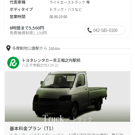
代表車種
ライトエーストラック 等
ボディタイプ
トラック・バスなど
営業時間
08:00-20:00
6時間まで5,500円
042-583-0100
免責補償制度1,100円
多摩動物公園駅から
2654m
トヨタレンタカー京王堀之内駅前
八王子市堀之内3-29-22
基本料金プラン（T1）
トラック・バスなどのレンタル、お得な割引料金や予約、乗り捨