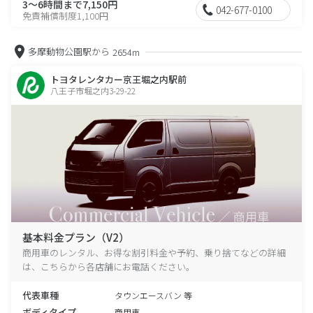
3～6時間まで7,150円
042-677-0100
免責補償制度1,100円
多摩動物公園駅から
2654m
トヨタレンタカー京王堀之内駅前
八王子市堀之内3-29-22
基本料金プラン（V2）
商用車のレンタル、お得な割引料金や予約、乗り捨てなどの詳細
は、こちらから各店舗にお電話ください。
代表車種
タウンエースバン 等
ボディタイプ
商用車