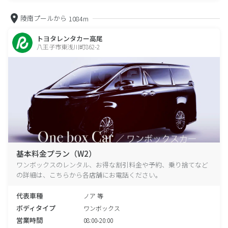
陵南プールから
1084m
トヨタレンタカー高尾
八王子市東浅川町862-2
基本料金プラン（W2）
ワンボックスのレンタル、お得な割引料金や予約、乗り捨てなど
の詳細は、こちらから各店舗にお電話ください。
代表車種
ノア 等
ボディタイプ
ワンボックス
営業時間
08:00-20:00