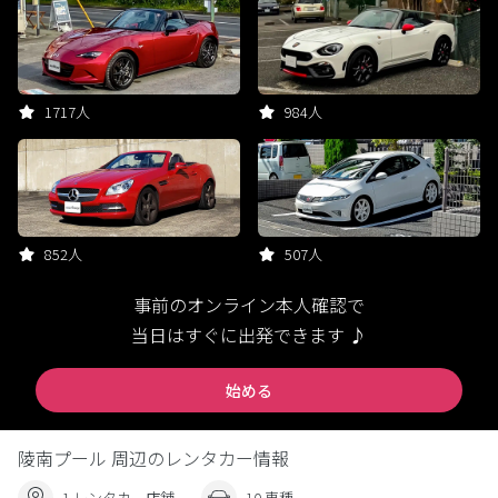
1717人
984人
852人
507人
事前のオンライン本人確認で
当日はすぐに出発できます ♪
始める
陵南プール 周辺のレンタカー情報
1 レンタカー店舗
10 車種