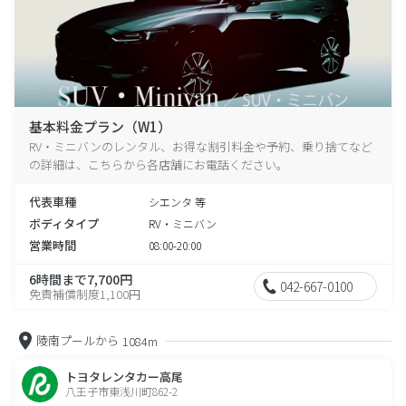
基本料金プラン（W1）
RV・ミニバンのレンタル、お得な割引料金や予約、乗り捨てなど
の詳細は、こちらから各店舗にお電話ください。
代表車種
シエンタ 等
ボディタイプ
RV・ミニバン
営業時間
08:00-20:00
6時間まで7,700円
042-667-0100
免責補償制度1,100円
陵南プールから
1084m
トヨタレンタカー高尾
八王子市東浅川町862-2