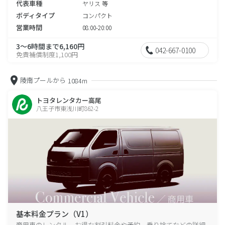
代表車種
ヤリス 等
ボディタイプ
コンパクト
営業時間
08:00-20:00
3～6時間まで6,160円
042-667-0100
免責補償制度1,100円
陵南プールから
1084m
トヨタレンタカー高尾
八王子市東浅川町862-2
基本料金プラン（V1）
商用車のレンタル、お得な割引料金や予約、乗り捨てなどの詳細