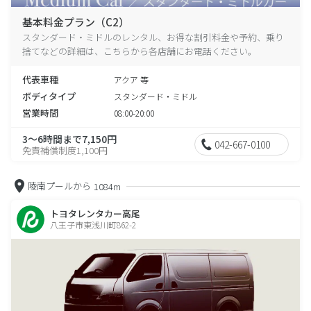
基本料金プラン（C2）
スタンダード・ミドルのレンタル、お得な割引料金や予約、乗り
捨てなどの詳細は、こちらから各店舗にお電話ください。
代表車種
アクア 等
ボディタイプ
スタンダード・ミドル
営業時間
08:00-20:00
3～6時間まで7,150円
042-667-0100
免責補償制度1,100円
陵南プールから
1084m
トヨタレンタカー高尾
八王子市東浅川町862-2