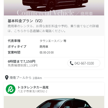
基本料金プラン（V2）
商用車のレンタル、お得な割引料金や予約、乗り捨てなどの詳細
は、こちらから各店舗にお電話ください。
代表車種
タウンエースバン 等
ボディタイプ
商用車
営業時間
08:00-20:00
6時間まで7,150円
042-667-0100
免責補償制度1,100円
陵南プールから
1084m
トヨタレンタカー高尾
八王子市東浅川町862-2