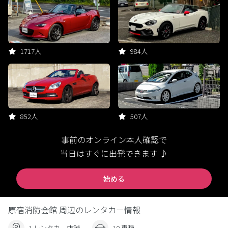
1717人
984人
852人
507人
事前のオンライン本人確認で
当日はすぐに出発できます ♪
始める
原宿消防会館 周辺のレンタカー情報
1 レンタカー店舗
10 車種