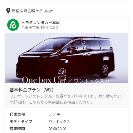
原宿消防会館から
959m
トヨタレンタカー高尾
八王子市東浅川町862-2
基本料金プラン（W2）
ワンボックスのレンタル、お得な割引料金や予約、乗り捨てなど
の詳細は、こちらから各店舗にお電話ください。
代表車種
ノア 等
ボディタイプ
ワンボックス
営業時間
08:00-20:00