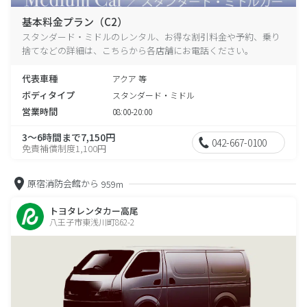
基本料金プラン（C2）
スタンダード・ミドルのレンタル、お得な割引料金や予約、乗り
捨てなどの詳細は、こちらから各店舗にお電話ください。
代表車種
アクア 等
ボディタイプ
スタンダード・ミドル
営業時間
08:00-20:00
3～6時間まで7,150円
042-667-0100
免責補償制度1,100円
原宿消防会館から
959m
トヨタレンタカー高尾
八王子市東浅川町862-2