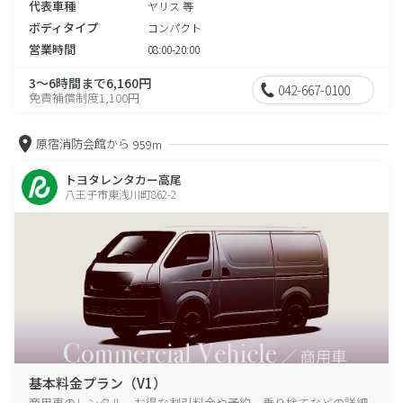
代表車種
ヤリス 等
ボディタイプ
コンパクト
営業時間
08:00-20:00
3～6時間まで6,160円
042-667-0100
免責補償制度1,100円
原宿消防会館から
959m
トヨタレンタカー高尾
八王子市東浅川町862-2
基本料金プラン（V1）
商用車のレンタル、お得な割引料金や予約、乗り捨てなどの詳細