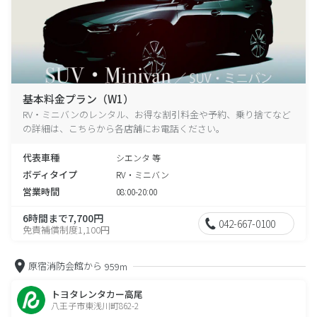
基本料金プラン（W1）
RV・ミニバンのレンタル、お得な割引料金や予約、乗り捨てなど
の詳細は、こちらから各店舗にお電話ください。
代表車種
シエンタ 等
ボディタイプ
RV・ミニバン
営業時間
08:00-20:00
6時間まで7,700円
042-667-0100
免責補償制度1,100円
原宿消防会館から
959m
トヨタレンタカー高尾
八王子市東浅川町862-2