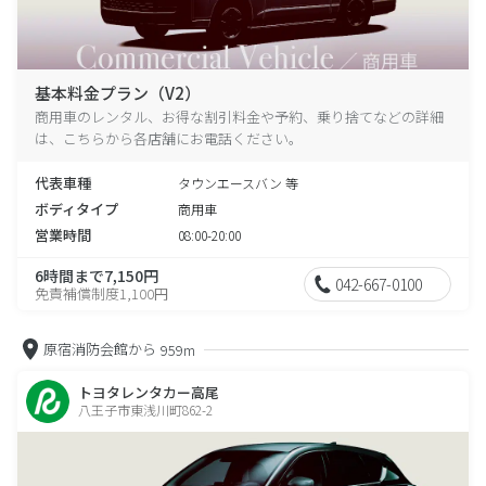
基本料金プラン（V2）
商用車のレンタル、お得な割引料金や予約、乗り捨てなどの詳細
は、こちらから各店舗にお電話ください。
代表車種
タウンエースバン 等
ボディタイプ
商用車
営業時間
08:00-20:00
6時間まで7,150円
042-667-0100
免責補償制度1,100円
原宿消防会館から
959m
トヨタレンタカー高尾
八王子市東浅川町862-2