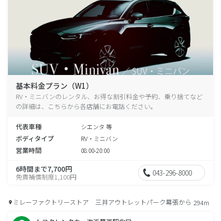
基本料金プラン（W1）
RV・ミニバンのレンタル、お得な割引料金や予約、乗り捨てなど
の詳細は、こちらから各店舗にお電話ください。
代表車種
シエンタ 等
ボディタイプ
RV・ミニバン
営業時間
08:00-20:00
6時間まで7,700円
043-296-8000
免責補償制度1,100円
ミレーファクトリーストア 三井アウトレットパーク幕張から
294m