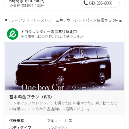
6時間まで14,300円
043-296-8000
免責補償制度1,100円
ミレーファクトリーストア 三井アウトレットパーク幕張から
294m
トヨタレンタカー海浜幕張駅北口
千葉市美浜区ひび野1-6-2公園通りビル1F
基本料金プラン（W3）
ワンボックスのレンタル、お得な割引料金や予約、乗り捨てなど
の詳細は、こちらから各店舗にお電話ください。
代表車種
アルファード 等
ボディタイプ
ワンボックス