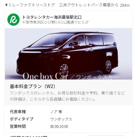
ミレーファクトリーストア 三井アウトレットパーク幕張から
294m
トヨタレンタカー海浜幕張駅北口
千葉市美浜区ひび野1-6-2公園通りビル1F
基本料金プラン（W2）
ワンボックスのレンタル、お得な割引料金や予約、乗り捨てなど
の詳細は、こちらから各店舗にお電話ください。
代表車種
ノア 等
ボディタイプ
ワンボックス
営業時間
08:00-20:00