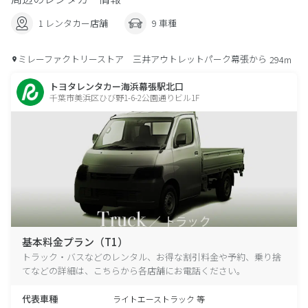
1 レンタカー店舗
9 車種
ミレーファクトリーストア 三井アウトレットパーク幕張から
294m
トヨタレンタカー海浜幕張駅北口
千葉市美浜区ひび野1-6-2公園通りビル1F
基本料金プラン（T1）
トラック・バスなどのレンタル、お得な割引料金や予約、乗り捨
てなどの詳細は、こちらから各店舗にお電話ください。
代表車種
ライトエーストラック 等