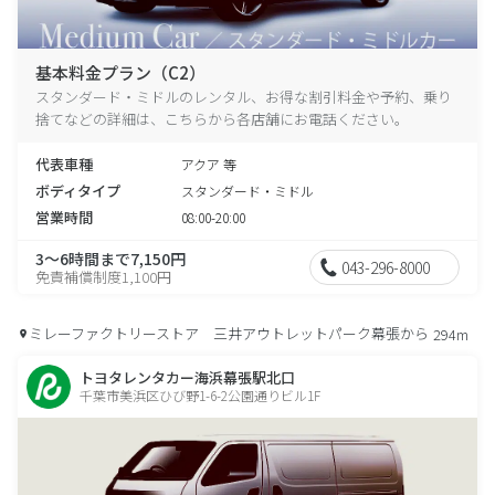
基本料金プラン（C2）
スタンダード・ミドルのレンタル、お得な割引料金や予約、乗り
捨てなどの詳細は、こちらから各店舗にお電話ください。
代表車種
アクア 等
ボディタイプ
スタンダード・ミドル
営業時間
08:00-20:00
3～6時間まで7,150円
043-296-8000
免責補償制度1,100円
ミレーファクトリーストア 三井アウトレットパーク幕張から
294m
トヨタレンタカー海浜幕張駅北口
千葉市美浜区ひび野1-6-2公園通りビル1F