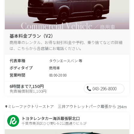
基本料金プラン（V2）
商用車のレンタル、お得な割引料金や予約、乗り捨てなどの詳細
は、こちらから各店舗にお電話ください。
代表車種
タウンエースバン 等
ボディタイプ
商用車
営業時間
08:00-20:00
6時間まで7,150円
043-296-8000
免責補償制度1,100円
ミレーファクトリーストア 三井アウトレットパーク幕張から
294m
トヨタレンタカー海浜幕張駅北口
千葉市美浜区ひび野1-6-2公園通りビル1F