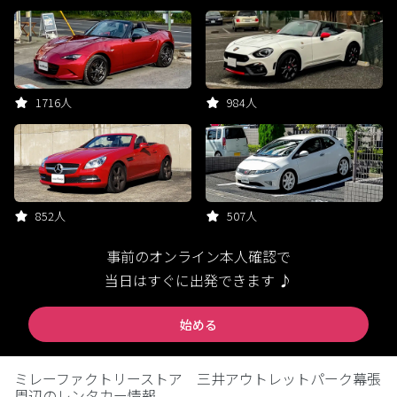
1716人
984人
852人
507人
事前のオンライン本人確認で
当日はすぐに出発できます ♪
始める
ミレーファクトリーストア 三井アウトレットパーク幕張
周辺のレンタカー情報