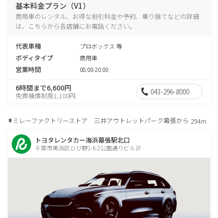
基本料金プラン（V1）
商用車のレンタル、お得な割引料金や予約、乗り捨てなどの詳細
は、こちらから各店舗にお電話ください。
代表車種
プロボックス 等
ボディタイプ
商用車
営業時間
08:00-20:00
6時間まで6,600円
043-296-8000
免責補償制度1,100円
ミレーファクトリーストア 三井アウトレットパーク幕張から
294m
トヨタレンタカー海浜幕張駅北口
千葉市美浜区ひび野1-6-2公園通りビル1F