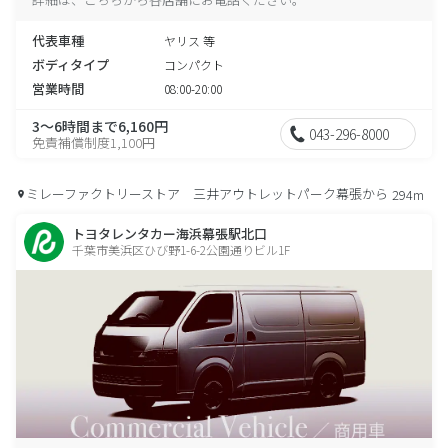
代表車種
ヤリス 等
ボディタイプ
コンパクト
営業時間
08:00-20:00
3～6時間まで6,160円
043-296-8000
免責補償制度1,100円
ミレーファクトリーストア 三井アウトレットパーク幕張から
294m
トヨタレンタカー海浜幕張駅北口
千葉市美浜区ひび野1-6-2公園通りビル1F