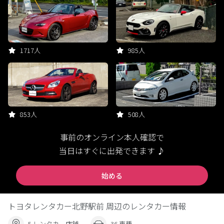
1717人
985人
853人
508人
事前のオンライン本人確認で
当日はすぐに出発できます ♪
始める
トヨタレンタカー北野駅前 周辺のレンタカー情報
5 レンタカー店舗
36 車種