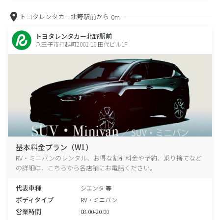
トヨタレンタカー北野駅前から
0m
トヨタレンタカー北野駅前
八王子市打越町2001-16 田代ビル1F
基本料金プラン（W1）
RV・ミニバンのレンタル、お得な割引料金や予約、乗り捨てなど
の詳細は、こちらから各店舗にお電話ください。
代表車種
シエンタ 等
ボディタイプ
RV・ミニバン
営業時間
08:00-20:00