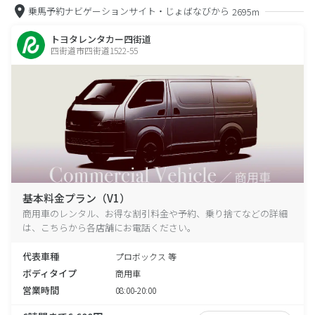
乗馬予約ナビゲーションサイト・じょばなびから
2695m
トヨタレンタカー四街道
四街道市四街道1522-55
基本料金プラン（V1）
商用車のレンタル、お得な割引料金や予約、乗り捨てなどの詳細
は、こちらから各店舗にお電話ください。
代表車種
プロボックス 等
ボディタイプ
商用車
営業時間
08:00-20:00