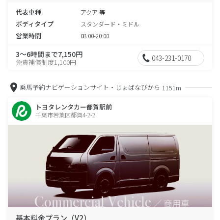
代表車種
アクア 等
ボディタイプ
スタンダード・ミドル
営業時間
08:00-20:00
3～6時間まで7,150円
043-231-0170
免責補償制度1,100円
乗馬予約ナビゲーションサイト・じょばなびから
1151m
トヨタレンタカー都賀駅前
千葉市若葉区都賀4-2-2
基本料金プラン（V2）