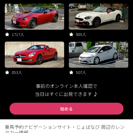
1717人
985人
853人
507人
事前のオンライン本人確認で
当日はすぐに出発できます ♪
始める
乗馬予約ナビゲーションサイト・じょばなび 周辺のレン
タカー情報