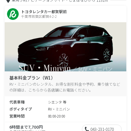
1151m
トヨタレンタカー都賀駅前
千葉市若葉区都賀4-2-2
基本料金プラン（W1）
RV・ミニバンのレンタル、お得な割引料金や予約、乗り捨てなど
の詳細は、こちらから各店舗にお電話ください。
代表車種
シエンタ 等
ボディタイプ
RV・ミニバン
営業時間
08:00-20:00
6時間まで7,700円
043-231-0170