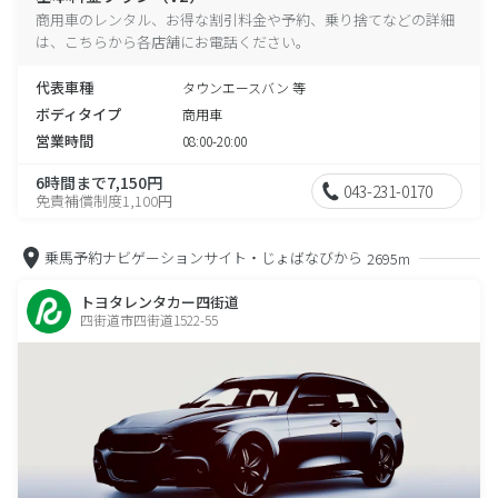
商用車のレンタル、お得な割引料金や予約、乗り捨てなどの詳細
は、こちらから各店舗にお電話ください。
代表車種
タウンエースバン 等
ボディタイプ
商用車
営業時間
08:00-20:00
6時間まで7,150円
043-231-0170
免責補償制度1,100円
乗馬予約ナビゲーションサイト・じょばなびから
2695m
トヨタレンタカー四街道
四街道市四街道1522-55