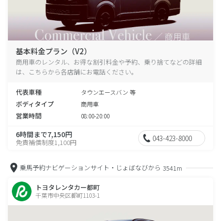
基本料金プラン（V2）
商用車のレンタル、お得な割引料金や予約、乗り捨てなどの詳細
は、こちらから各店舗にお電話ください。
代表車種
タウンエースバン 等
ボディタイプ
商用車
営業時間
08:00-20:00
6時間まで7,150円
043-423-8000
免責補償制度1,100円
乗馬予約ナビゲーションサイト・じょばなびから
3541m
トヨタレンタカー都町
千葉市中央区都町1103-1