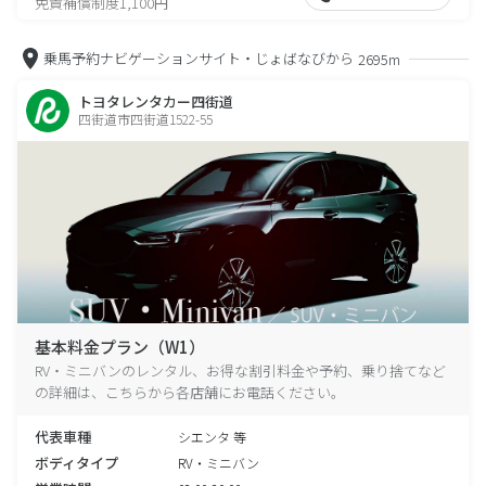
免責補償制度1,100円
乗馬予約ナビゲーションサイト・じょばなびから
2695m
トヨタレンタカー四街道
四街道市四街道1522-55
基本料金プラン（W1）
RV・ミニバンのレンタル、お得な割引料金や予約、乗り捨てなど
の詳細は、こちらから各店舗にお電話ください。
代表車種
シエンタ 等
ボディタイプ
RV・ミニバン