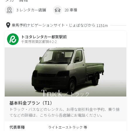
3 レンタカー店舗
28 車種
乗馬予約ナビゲーションサイト・じょばなびから
1151m
トヨタレンタカー都賀駅前
千葉市若葉区都賀4-2-2
基本料金プラン（T1）
トラック・バスなどのレンタル、お得な割引料金や予約、乗り捨
てなどの詳細は、こちらから各店舗にお電話ください。
代表車種
ライトエーストラック 等