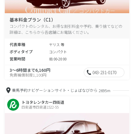
基本料金プラン（C1）
コンパクトのレンタル、お得な割引料金や予約、乗り捨てなどの
詳細は、こちらから各店舗にお電話ください。
代表車種
ヤリス 等
ボディタイプ
コンパクト
営業時間
08:00-20:00
3～6時間まで6,160円
043-231-0170
免責補償制度1,100円
乗馬予約ナビゲーションサイト・じょばなびから
2695m
トヨタレンタカー四街道
四街道市四街道1522-55