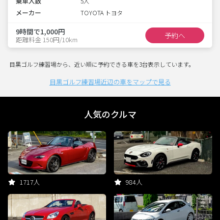
乗車人数
5人
メーカー
TOYOTA トヨタ
9時間で1,000円
予約へ
距離料金 150円/10km
目黒ゴルフ練習場から、近い順に予約できる車を3台表示しています。
目黒ゴルフ練習場近辺の車をマップで見る
人気のクルマ
1717人
984人