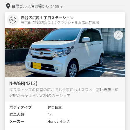
目黒ゴルフ練習場から
2466m
渋谷区広尾１丁目ステーション
東京都渋谷区広尾1-8-5 グランシャルム広尾駐車場 
N-WGN(4212)
クラストップの荷室の広さでお仕事にもオススメ！恵比寿駅・広
尾駅から使えるN-WGNのカーシェア
ボディタイプ
軽自動車
乗車人数
4人
メーカー
Honda ホンダ