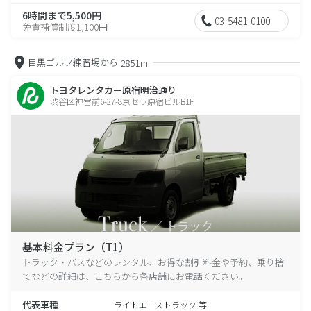
6時間まで5,500円
03-5481-0100
免責補償制度1,100円
目黒ゴルフ練習場から
2851m
トヨタレンタカー原宿明治通り
渋谷区神宮前6-27-8京セラ原宿ビルB1F
基本料金プラン（T1）
トラック・バスなどのレンタル、お得な割引料金や予約、乗り捨
てなどの詳細は、こちらから各店舗にお電話ください。
代表車種
ライトエーストラック 等