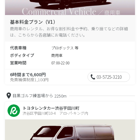
基本料金プラン（V1）
商用車のレンタル、お得な割引料金や予約、乗り捨てなどの詳細
は、こちらから各店舗にお電話ください。
代表車種
プロボックス 等
ボディタイプ
商用車
営業時間
07:00-22:00
6時間まで6,600円
03-5725-3210
免責補償制度1,100円
目黒ゴルフ練習場から
2250m
トヨタレンタカー渋谷宇田川町
渋谷区宇田川町10-4 アロ-パ-キング内