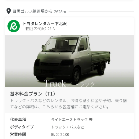
目黒ゴルフ練習場から
2625m
トヨタレンタカー下北沢
世田谷区代沢2-29-8
基本料金プラン（T1）
トラック・バスなどのレンタル、お得な割引料金や予約、乗り捨
てなどの詳細は、こちらから各店舗にお電話ください。
代表車種
ライトエーストラック 等
ボディタイプ
トラック・バスなど
営業時間
08:00-20:00