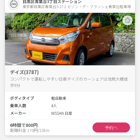
目黒区青葉台3丁目ステーション
東京都目黒区青葉台3-17-2 セゾン・デ・ブランシェ青葉台駐車場 
デイズ(3787)
コンパクトで運転しやすい日産デイズのカーシェアは池尻大橋徒
歩9分
ボディタイプ
軽自動車
乗車人数
4人
メーカー
NISSAN 日産
6時間で800円
予約へ
距離料金 170円/10km