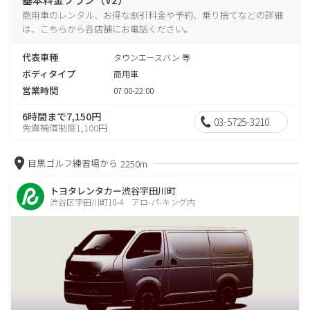
商用車のレンタル、お得な割引料金や予約、乗り捨てなどの詳細
は、こちらから各店舗にお電話ください。
代表車種
タウンエースバン 等
ボディタイプ
商用車
営業時間
07:00-22:00
6時間まで7,150円
03-5725-3210
免責補償制度1,100円
目黒ゴルフ練習場から
2250m
トヨタレンタカー渋谷宇田川町
渋谷区宇田川町10-4 アロ-パ-キング内