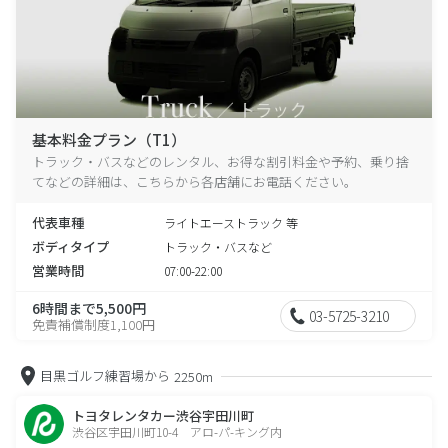
基本料金プラン（T1）
トラック・バスなどのレンタル、お得な割引料金や予約、乗り捨
てなどの詳細は、こちらから各店舗にお電話ください。
代表車種
ライトエーストラック 等
ボディタイプ
トラック・バスなど
営業時間
07:00-22:00
6時間まで5,500円
03-5725-3210
免責補償制度1,100円
目黒ゴルフ練習場から
2250m
トヨタレンタカー渋谷宇田川町
渋谷区宇田川町10-4 アロ-パ-キング内