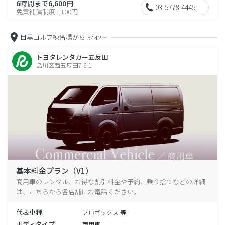
6時間まで6,600円
03-5778-4445
免責補償制度1,100円
目黒ゴルフ練習場から
3442m
トヨタレンタカー五反田
品川区西五反田7-6-1
基本料金プラン（V1）
商用車のレンタル、お得な割引料金や予約、乗り捨てなどの詳細
は、こちらから各店舗にお電話ください。
代表車種
プロボックス 等
ボディタイプ
商用車