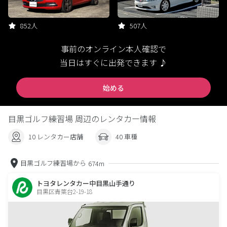
852人
507人
事前のオンライン本人確認で
当日はすぐに出発できます ♪
始める
目黒ゴルフ練習場 周辺のレンタカー情報
10 レンタカー店舗
40 車種
目黒ゴルフ練習場から
674m
トヨタレンタカー中目黒山手通り
目黒区青葉台2-19-18