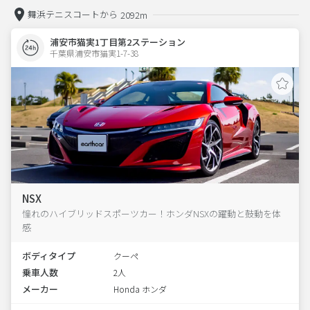
舞浜テニスコートから
2092m
浦安市猫実1丁目第2ステーション
千葉県浦安市猫実1-7-38  
NSX
憧れのハイブリッドスポーツカー！ホンダNSXの躍動と鼓動を体
感
ボディタイプ
クーペ
乗車人数
2人
メーカー
Honda ホンダ