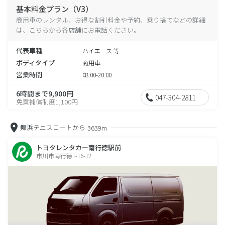
基本料金プラン（V3）
商用車のレンタル、お得な割引料金や予約、乗り捨てなどの詳細
は、こちらから各店舗にお電話ください。
代表車種
ハイエース 等
ボディタイプ
商用車
営業時間
08:00-20:00
6時間まで9,900円
047-304-2811
免責補償制度1,100円
舞浜テニスコートから
3639m
トヨタレンタカー南行徳駅前
市川市南行徳1-16-12