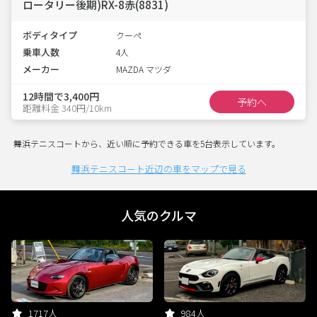
ロータリー後期)RX-8赤(8831)
ボディタイプ
クーペ
乗車人数
4人
メーカー
MAZDA マツダ
12時間で3,400円
予約へ
距離料金 340円/10km
舞浜テニスコートから、近い順に予約できる車を5台表示しています。
舞浜テニスコート近辺の車をマップで見る
人気のクルマ
1717人
984人