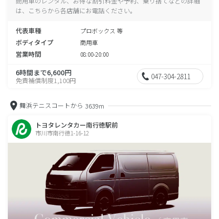
商用車のレンタル、お得な割引料金や予約、乗り捨てなどの詳細
は、こちらから各店舗にお電話ください。
代表車種
プロボックス 等
ボディタイプ
商用車
営業時間
08:00-20:00
6時間まで6,600円
047-304-2811
免責補償制度1,100円
舞浜テニスコートから
3639m
トヨタレンタカー南行徳駅前
市川市南行徳1-16-12