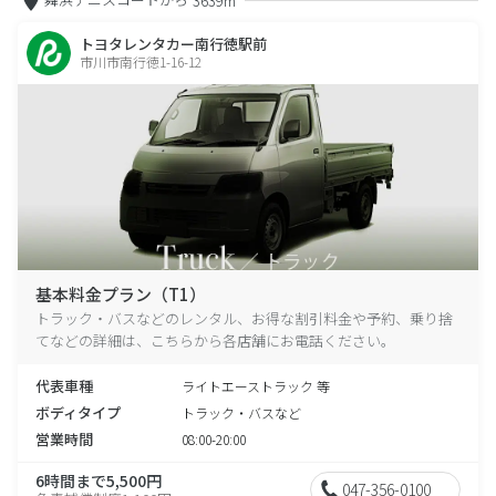
3639m
トヨタレンタカー南行徳駅前
市川市南行徳1-16-12
基本料金プラン（T1）
トラック・バスなどのレンタル、お得な割引料金や予約、乗り捨
てなどの詳細は、こちらから各店舗にお電話ください。
代表車種
ライトエーストラック 等
ボディタイプ
トラック・バスなど
営業時間
08:00-20:00
6時間まで5,500円
047-356-0100