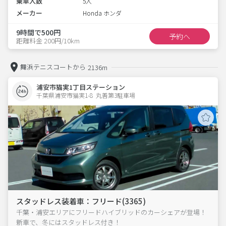
乗車人数
5人
メーカー
Honda ホンダ
9時間で500円
予約へ
距離料金 200円/10km
舞浜テニスコートから
2136m
浦安市猫実1丁目ステーション
千葉県浦安市猫実1-8  丸善第3駐車場
スタッドレス装着車：フリード(3365)
千葉・浦安エリアにフリードハイブリッドのカーシェアが登場！
新車で、冬にはスタッドレス付き！