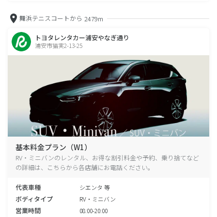
舞浜テニスコートから
2479m
トヨタレンタカー浦安やなぎ通り
浦安市猫実2-13-25
基本料金プラン（W1）
RV・ミニバンのレンタル、お得な割引料金や予約、乗り捨てなど
の詳細は、こちらから各店舗にお電話ください。
代表車種
シエンタ 等
ボディタイプ
RV・ミニバン
営業時間
08:00-20:00