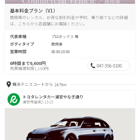
基本料金プラン（V1）
商用車のレンタル、お得な割引料金や予約、乗り捨てなどの詳細
は、こちらから各店舗にお電話ください。
代表車種
プロボックス 等
ボディタイプ
商用車
営業時間
08:00-20:00
6時間まで6,600円
047-356-0100
免責補償制度1,100円
舞浜テニスコートから
2479m
トヨタレンタカー浦安やなぎ通り
浦安市猫実2-13-25