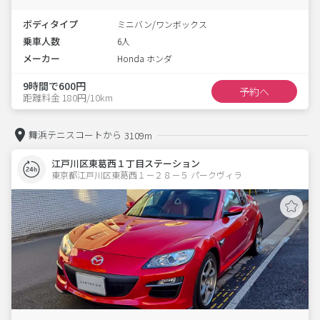
ボディタイプ
ミニバン/ワンボックス
乗車人数
6人
メーカー
Honda ホンダ
9時間で600円
予約へ
距離料金 180円/10km
舞浜テニスコートから
3109m
江戸川区東葛西１丁目ステーション
東京都江戸川区東葛西１－２８－５ パークヴィラ 