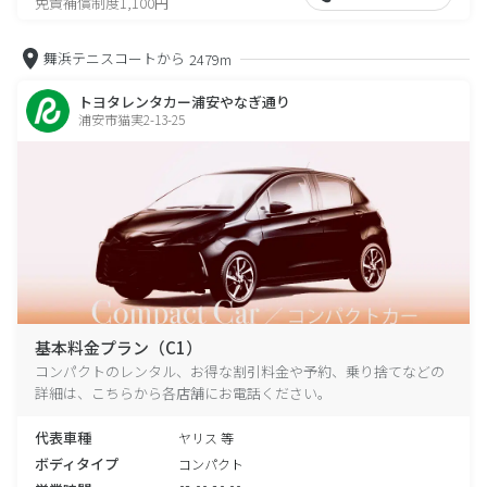
免責補償制度1,100円
舞浜テニスコートから
2479m
トヨタレンタカー浦安やなぎ通り
浦安市猫実2-13-25
基本料金プラン（C1）
コンパクトのレンタル、お得な割引料金や予約、乗り捨てなどの
詳細は、こちらから各店舗にお電話ください。
代表車種
ヤリス 等
ボディタイプ
コンパクト