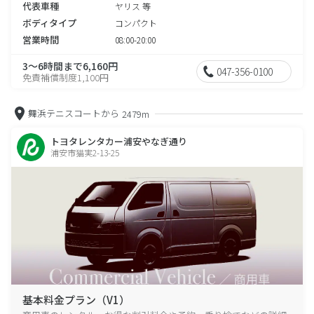
代表車種
ヤリス 等
ボディタイプ
コンパクト
営業時間
08:00-20:00
3～6時間まで6,160円
047-356-0100
免責補償制度1,100円
舞浜テニスコートから
2479m
トヨタレンタカー浦安やなぎ通り
浦安市猫実2-13-25
基本料金プラン（V1）