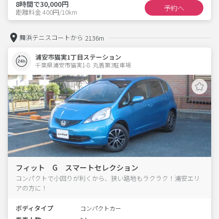
8時間で30,000円
予約へ
距離料金 400円/10km
舞浜テニスコートから
2136m
浦安市猫実1丁目ステーション
千葉県浦安市猫実1-8  丸善第3駐車場
フィット G スマートセレクション
コンパクトで小回りが利くから、狭い路地もラクラク！浦安エリ
アの方に！
ボディタイプ
コンパクトカー