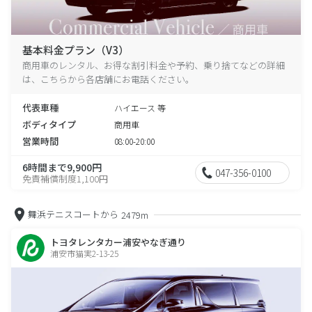
基本料金プラン（V3）
商用車のレンタル、お得な割引料金や予約、乗り捨てなどの詳細
は、こちらから各店舗にお電話ください。
代表車種
ハイエース 等
ボディタイプ
商用車
営業時間
08:00-20:00
6時間まで9,900円
047-356-0100
免責補償制度1,100円
舞浜テニスコートから
2479m
トヨタレンタカー浦安やなぎ通り
浦安市猫実2-13-25