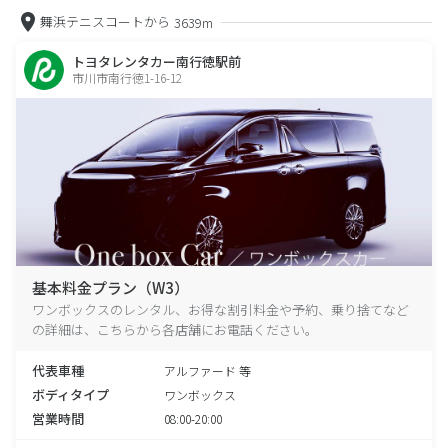
舞浜テニスコートから
3639m
トヨタレンタカー南行徳駅前
市川市南行徳1-16-12
基本料金プラン（W3）
ワンボックスのレンタル、お得な割引料金や予約、乗り捨てなど
の詳細は、こちらから各店舗にお電話ください。
代表車種
アルファード 等
ボディタイプ
ワンボックス
営業時間
08:00-20:00