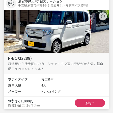
浦安市弁天4丁目ステーション
千葉県浦安市弁天4-6-3  民泊舞浜（弁天南バス停前）
N-BOX(2288)
舞浜駅から徒歩圏内のカーシェア！広々室内空間が大人気の軽自
動車N-BOXをレンタル！
ボディタイプ
軽自動車
乗車人数
4人
メーカー
Honda ホンダ
9時間で1,000円
予約へ
距離料金 250円/10km