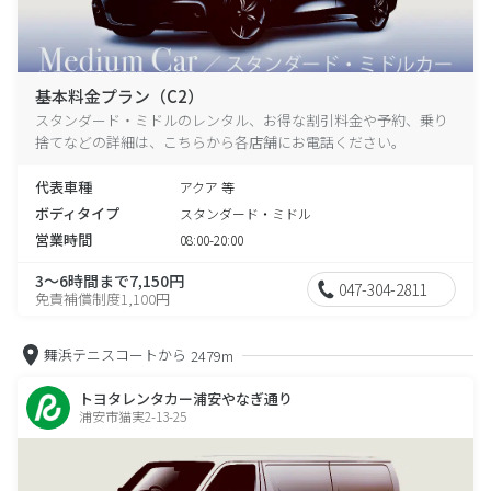
基本料金プラン（C2）
スタンダード・ミドルのレンタル、お得な割引料金や予約、乗り
捨てなどの詳細は、こちらから各店舗にお電話ください。
代表車種
アクア 等
ボディタイプ
スタンダード・ミドル
営業時間
08:00-20:00
3～6時間まで7,150円
047-304-2811
免責補償制度1,100円
舞浜テニスコートから
2479m
トヨタレンタカー浦安やなぎ通り
浦安市猫実2-13-25