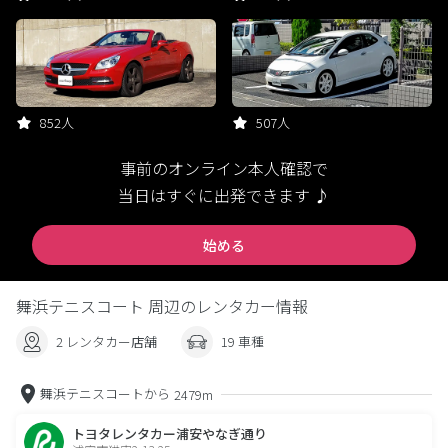
852人
507人
事前のオンライン本人確認で
当日はすぐに出発できます ♪
始める
舞浜テニスコート 周辺のレンタカー情報
2 レンタカー店舗
19 車種
舞浜テニスコートから
2479m
トヨタレンタカー浦安やなぎ通り