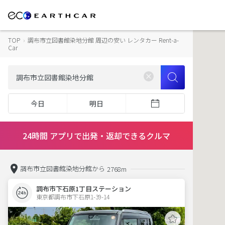
TOP
›
調布市立図書館染地分館 周辺の安い レンタカー Rent-a-
Car
今日
明日
24時間 アプリで出発・返却できるクルマ
調布市立図書館染地分館から
2768m
調布市下石原1丁目ステーション
東京都調布市下石原1-39-14  