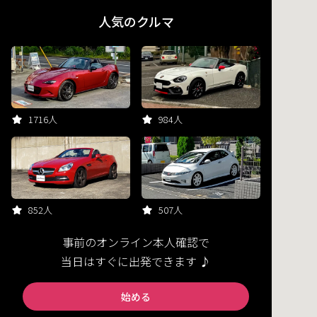
人気のクルマ
1716人
984人
852人
507人
事前のオンライン本人確認で
当日はすぐに出発できます ♪
始める