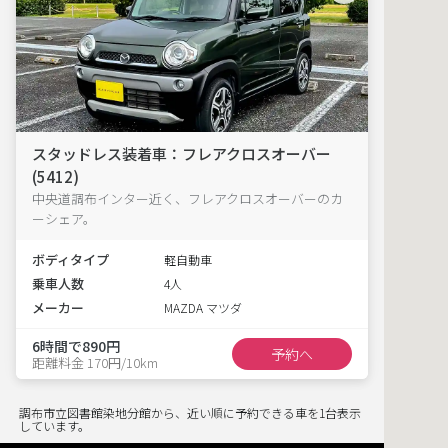
スタッドレス装着車：フレアクロスオーバー
(5412)
中央道調布インター近く、フレアクロスオーバーのカ
ーシェア。
ボディタイプ
軽自動車
乗車人数
4人
メーカー
MAZDA マツダ
6時間で890円
予約へ
距離料金 170円/10km
調布市立図書館染地分館から、近い順に予約できる車を1台表示
しています。