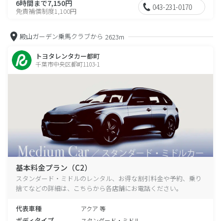
6時間まで7,150円
043-231-0170
免責補償制度1,100円
殿山ガーデン乗馬クラブから
2623m
トヨタレンタカー都町
千葉市中央区都町1103-1
基本料金プラン（C2）
スタンダード・ミドルのレンタル、お得な割引料金や予約、乗り
捨てなどの詳細は、こちらから各店舗にお電話ください。
代表車種
アクア 等
ボディタイプ
スタンダード・ミドル