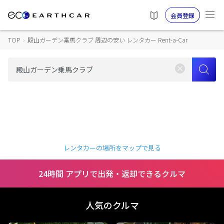
会員登録
TOP
›
殿山ガーデン乗馬クラブ 周辺の安い レンタカー Rent-a-Car
レンタカーの場所をマップで見る
24時間 アプリで出発・返却できるクルマ
人気のクルマ