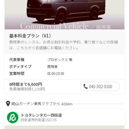
基本料金プラン（V1）
商用車のレンタル、お得な割引料金や予約、乗り捨てなどの詳細
は、こちらから各店舗にお電話ください。
代表車種
プロボックス 等
ボディタイプ
商用車
営業時間
08:00-20:00
6時間まで6,600円
043-302-0100
免責補償制度1,100円
殿山ガーデン乗馬クラブから
4004m
トヨタレンタカー四街道
四街道市四街道1522-55