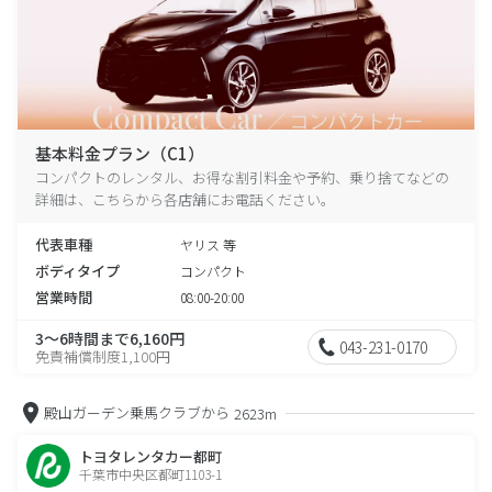
基本料金プラン（C1）
コンパクトのレンタル、お得な割引料金や予約、乗り捨てなどの
詳細は、こちらから各店舗にお電話ください。
代表車種
ヤリス 等
ボディタイプ
コンパクト
営業時間
08:00-20:00
3～6時間まで6,160円
043-231-0170
免責補償制度1,100円
殿山ガーデン乗馬クラブから
2623m
トヨタレンタカー都町
千葉市中央区都町1103-1