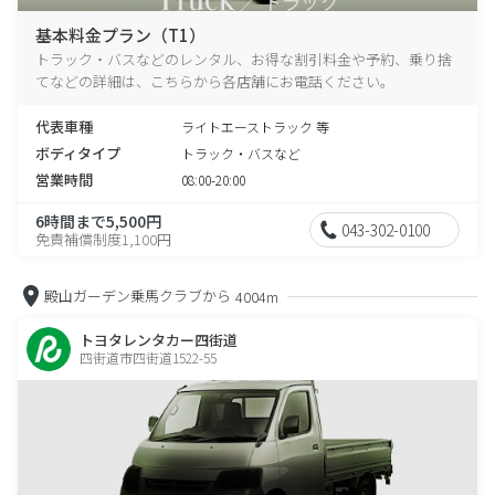
基本料金プラン（T1）
トラック・バスなどのレンタル、お得な割引料金や予約、乗り捨
てなどの詳細は、こちらから各店舗にお電話ください。
代表車種
ライトエーストラック 等
ボディタイプ
トラック・バスなど
営業時間
08:00-20:00
6時間まで5,500円
043-302-0100
免責補償制度1,100円
殿山ガーデン乗馬クラブから
4004m
トヨタレンタカー四街道
四街道市四街道1522-55