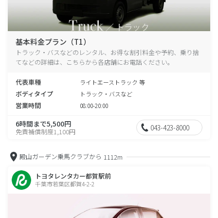
基本料金プラン（T1）
トラック・バスなどのレンタル、お得な割引料金や予約、乗り捨
てなどの詳細は、こちらから各店舗にお電話ください。
代表車種
ライトエーストラック 等
ボディタイプ
トラック・バスなど
営業時間
08:00-20:00
6時間まで5,500円
043-423-8000
免責補償制度1,100円
殿山ガーデン乗馬クラブから
1112m
トヨタレンタカー都賀駅前
千葉市若葉区都賀4-2-2