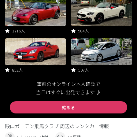
1716人
984人
852人
507人
事前のオンライン本人確認で
当日はすぐに出発できます ♪
始める
殿山ガーデン乗馬クラブ 周辺のレンタカー情報
6 レンタカー店舗
40 車種