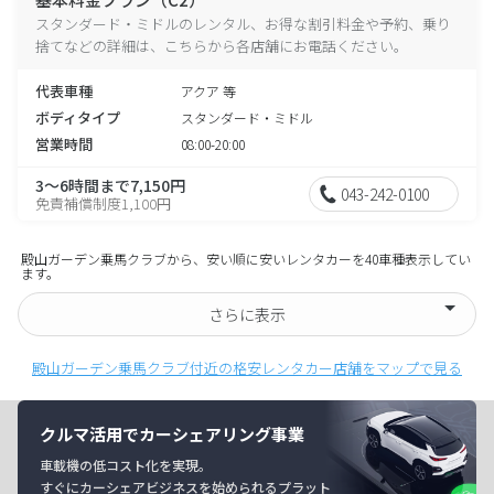
スタンダード・ミドルのレンタル、お得な割引料金や予約、乗り
捨てなどの詳細は、こちらから各店舗にお電話ください。
代表車種
アクア 等
ボディタイプ
スタンダード・ミドル
営業時間
08:00-20:00
3～6時間まで7,150円
043-242-0100
免責補償制度1,100円
殿山ガーデン乗馬クラブから、安い順に安いレンタカーを40車種表示してい
ます。
さらに表示
殿山ガーデン乗馬クラブ付近の格安レンタカー店舗をマップで見る
クルマ活用でカーシェアリング事業
車載機の低コスト化を実現。
すぐにカーシェアビジネスを始められるプラット