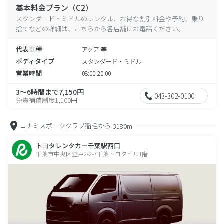
基本料金プラン（C2）
スタンダード・ミドルのレンタル、お得な割引料金や予約、乗り
捨てなどの詳細は、こちらから各店舗にお電話ください。
代表車種
アクア 等
ボディタイプ
スタンダード・ミドル
営業時間
08:00-20:00
3～6時間まで7,150円
043-302-0100
免責補償制度1,100円
コナミスポーツクラブ稲毛から
3180m
トヨタレンタカー千葉駅西口
千葉市中央区登戸2-2-7千葉トヨタビル1階