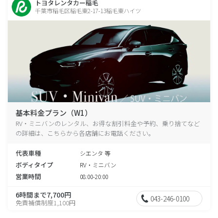
トヨタレンタカー稲毛
千葉市稲毛区稲毛東2-17-13稲毛東ハイツ
基本料金プラン（W1）
RV・ミニバンのレンタル、お得な割引料金や予約、乗り捨てなど
の詳細は、こちらから各店舗にお電話ください。
代表車種
シエンタ 等
ボディタイプ
RV・ミニバン
営業時間
08:00-20:00
6時間まで7,700円
043-246-0100
免責補償制度1,100円