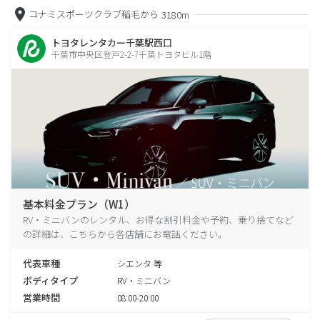
コナミスポーツクラブ稲毛から
3180m
トヨタレンタカー千葉駅西口
千葉市中央区登戸2-2-7千葉トヨタビル1階
基本料金プラン（W1）
RV・ミニバンのレンタル、お得な割引料金や予約、乗り捨てなど
の詳細は、こちらから各店舗にお電話ください。
代表車種
シエンタ 等
ボディタイプ
RV・ミニバン
営業時間
08:00-20:00