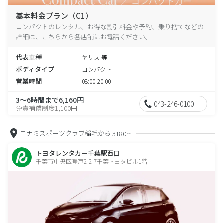
基本料金プラン（C1）
コンパクトのレンタル、お得な割引料金や予約、乗り捨てなどの
詳細は、こちらから各店舗にお電話ください。
代表車種
ヤリス 等
ボディタイプ
コンパクト
営業時間
08:00-20:00
3～6時間まで6,160円
043-246-0100
免責補償制度1,100円
コナミスポーツクラブ稲毛から
3180m
トヨタレンタカー千葉駅西口
千葉市中央区登戸2-2-7千葉トヨタビル1階