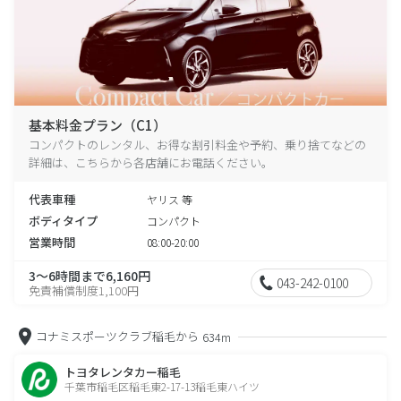
基本料金プラン（C1）
コンパクトのレンタル、お得な割引料金や予約、乗り捨てなどの
詳細は、こちらから各店舗にお電話ください。
代表車種
ヤリス 等
ボディタイプ
コンパクト
営業時間
08:00-20:00
3～6時間まで6,160円
043-242-0100
免責補償制度1,100円
コナミスポーツクラブ稲毛から
634m
トヨタレンタカー稲毛
千葉市稲毛区稲毛東2-17-13稲毛東ハイツ