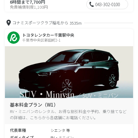
6時間まで7,700円
043-302-0100
免責補償制度1,100円
コナミスポーツクラブ稲毛から
3535m
トヨタレンタカー千葉駅中央
千葉市中央区新田町2-1
基本料金プラン（W1）
RV・ミニバンのレンタル、お得な割引料金や予約、乗り捨てなど
の詳細は、こちらから各店舗にお電話ください。
代表車種
シエンタ 等
ボディタイプ
RV・ミニバン