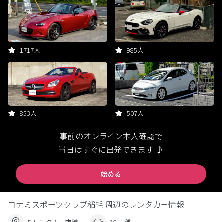
1717人
985人
853人
507人
事前のオンライン本人確認で
当日はすぐに出発できます ♪
始める
コナミスポーツクラブ稲毛 周辺のレンタカー情報
5 レンタカー店舗
36 車種