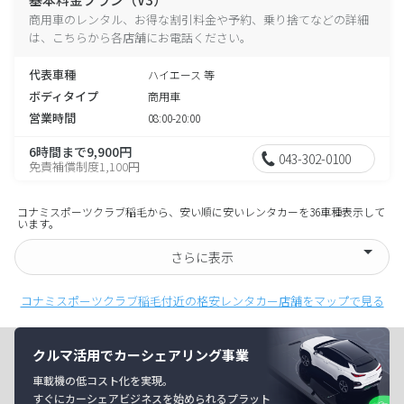
商用車のレンタル、お得な割引料金や予約、乗り捨てなどの詳細
は、こちらから各店舗にお電話ください。
代表車種
ハイエース 等
ボディタイプ
商用車
営業時間
08:00-20:00
6時間まで9,900円
043-302-0100
免責補償制度1,100円
コナミスポーツクラブ稲毛から、安い順に安いレンタカーを36車種表示して
います。
さらに表示
コナミスポーツクラブ稲毛付近の格安レンタカー店舗をマップで見る
クルマ活用でカーシェアリング事業
車載機の低コスト化を実現。
すぐにカーシェアビジネスを始められるプラット