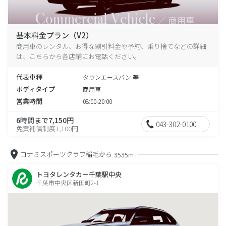
基本料金プラン（V2）
商用車のレンタル、お得な割引料金や予約、乗り捨てなどの詳細
は、こちらから各店舗にお電話ください。
代表車種
タウンエースバン 等
ボディタイプ
商用車
営業時間
08:00-20:00
6時間まで7,150円
043-302-0100
免責補償制度1,100円
コナミスポーツクラブ稲毛から
3535m
トヨタレンタカー千葉駅中央
千葉市中央区新田町2-1