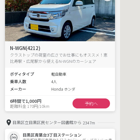
N-WGN(4212)
クラストップの荷室の広さでお仕事にもオススメ！恵
比寿駅・広尾駅から使えるN-WGNのカーシェア
ボディタイプ
軽自動車
乗車人数
4人
メーカー
Honda ホンダ
6時間で1,000円
予約へ
距離料金 170円/10km
目黒区立目黒区民センター図書館から
2347m
目黒区青葉台3丁目ステーション
東京都目黒区青葉台3-17-2 セゾン・デ・ブランシェ青