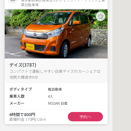
葉台駐車場 
デイズ(3787)
コンパクトで運転しやすい日産デイズのカーシェアは
池尻大橋徒歩9分
ボディタイプ
軽自動車
乗車人数
4人
メーカー
NISSAN 日産
6時間で800円
予約へ
距離料金 170円/10km