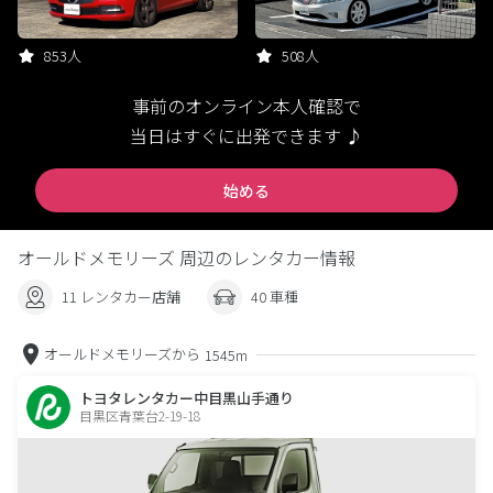
853人
508人
事前のオンライン本人確認で
当日はすぐに出発できます ♪
始める
オールドメモリーズ 周辺のレンタカー情報
11 レンタカー店舗
40 車種
オールドメモリーズから
1545m
トヨタレンタカー中目黒山手通り
目黒区青葉台2-19-18