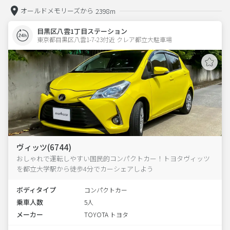
オールドメモリーズから
2398m
目黒区八雲1丁目ステーション
東京都目黒区八雲1-7-23付近 クレア都立大駐車場  
ヴィッツ(6744)
おしゃれで運転しやすい国民的コンパクトカー！トヨタヴィッツ
を都立大学駅から徒歩4分でカーシェアしよう
ボディタイプ
コンパクトカー
乗車人数
5人
メーカー
TOYOTA トヨタ