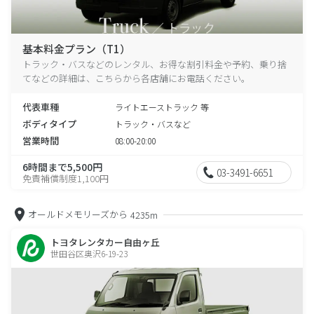
基本料金プラン（T1）
トラック・バスなどのレンタル、お得な割引料金や予約、乗り捨
てなどの詳細は、こちらから各店舗にお電話ください。
代表車種
ライトエーストラック 等
ボディタイプ
トラック・バスなど
営業時間
08:00-20:00
6時間まで5,500円
03-3491-6651
免責補償制度1,100円
オールドメモリーズから
4235m
トヨタレンタカー自由ヶ丘
世田谷区奥沢6-19-23