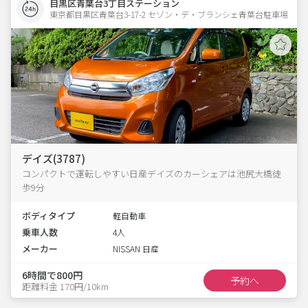
目黒区青葉台3丁目ステーション
東京都目黒区青葉台3-17-2 セゾン・デ・ブランシェ青葉台駐車場 
デイズ(3787)
コンパクトで運転しやすい日産デイズのカーシェアは池尻大橋徒
歩9分
ボディタイプ
軽自動車
乗車人数
4人
メーカー
NISSAN 日産
6時間で800円
予約へ
距離料金 170円/10km