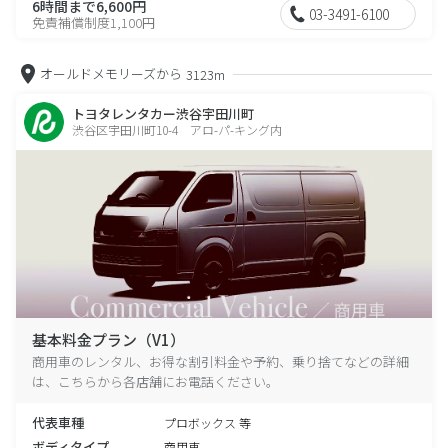
6時間まで6,600円
03-3491-6100
免責補償制度1,100円
オールドメモリーズから
3123m
トヨタレンタカー渋谷宇田川町
渋谷区宇田川町10-4 アロ-パ-キング内
基本料金プラン（V1）
商用車のレンタル、お得な割引料金や予約、乗り捨てなどの詳細
は、こちらから各店舗にお電話ください。
代表車種
プロボックス 等
ボディタイプ
商用車