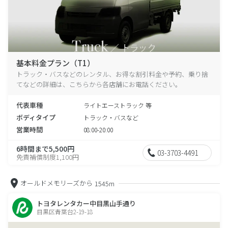
基本料金プラン（T1）
トラック・バスなどのレンタル、お得な割引料金や予約、乗り捨
てなどの詳細は、こちらから各店舗にお電話ください。
代表車種
ライトエーストラック 等
ボディタイプ
トラック・バスなど
営業時間
08:00-20:00
6時間まで5,500円
03-3703-4491
免責補償制度1,100円
オールドメモリーズから
1545m
トヨタレンタカー中目黒山手通り
目黒区青葉台2-19-18