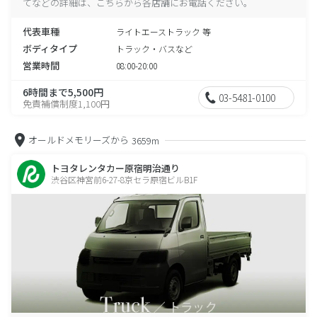
てなどの詳細は、こちらから各店舗にお電話ください。
代表車種
ライトエーストラック 等
ボディタイプ
トラック・バスなど
営業時間
08:00-20:00
6時間まで5,500円
03-5481-0100
免責補償制度1,100円
オールドメモリーズから
3659m
トヨタレンタカー原宿明治通り
渋谷区神宮前6-27-8京セラ原宿ビルB1F