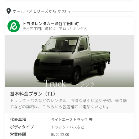
オールドメモリーズから
3123m
トヨタレンタカー渋谷宇田川町
渋谷区宇田川町10-4 アロ-パ-キング内
基本料金プラン（T1）
トラック・バスなどのレンタル、お得な割引料金や予約、乗り捨
てなどの詳細は、こちらから各店舗にお電話ください。
代表車種
ライトエーストラック 等
ボディタイプ
トラック・バスなど
営業時間
08:00-22:00