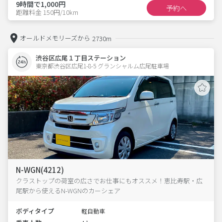
9時間で1,000円
予約へ
距離料金 150円/10km
オールドメモリーズから
2730m
渋谷区広尾１丁目ステーション
東京都渋谷区広尾1-8-5 グランシャルム広尾駐車場 
N-WGN(4212)
クラストップの荷室の広さでお仕事にもオススメ！恵比寿駅・広
尾駅から使えるN-WGNのカーシェア
ボディタイプ
軽自動車