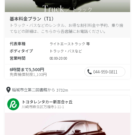
基本料金プラン（T1）
トラック・バスなどのレンタル、お得な割引料金や予約、乗り捨
てなどの詳細は、こちらから各店舗にお電話ください。
代表車種
ライトエーストラック 等
ボディタイプ
トラック・バスなど
営業時間
08:00-20:00
6時間まで5,500円
044-959-0811
免責補償制度1,100円
稲城市立第二図書館から
3732m
トヨタレンタカー新百合ヶ丘
川崎市麻生区万福寺1-11-1