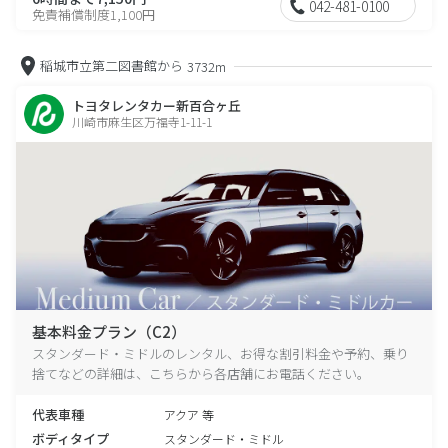
042-481-0100
免責補償制度1,100円
稲城市立第二図書館から
3732m
トヨタレンタカー新百合ヶ丘
川崎市麻生区万福寺1-11-1
基本料金プラン（C2）
スタンダード・ミドルのレンタル、お得な割引料金や予約、乗り
捨てなどの詳細は、こちらから各店舗にお電話ください。
代表車種
アクア 等
ボディタイプ
スタンダード・ミドル