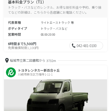
基本料金プラン（T1）
トラック・バスなどのレンタル、お得な割引料金や予約、乗り捨
てなどの詳細は、こちらから各店舗にお電話ください。
代表車種
ライトエーストラック 等
ボディタイプ
トラック・バスなど
営業時間
08:00-20:00
6時間まで5,500円
042-481-0100
免責補償制度1,100円
稲城市立第二図書館から
3732m
トヨタレンタカー新百合ヶ丘
川崎市麻生区万福寺1-11-1