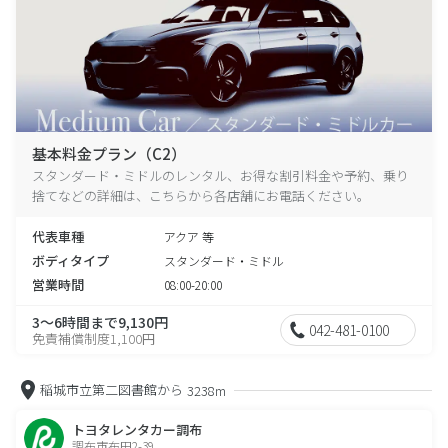
基本料金プラン（C2）
スタンダード・ミドルのレンタル、お得な割引料金や予約、乗り
捨てなどの詳細は、こちらから各店舗にお電話ください。
代表車種
アクア 等
ボディタイプ
スタンダード・ミドル
営業時間
08:00-20:00
3～6時間まで9,130円
042-481-0100
免責補償制度1,100円
稲城市立第二図書館から
3238m
トヨタレンタカー調布
調布市布田2-39