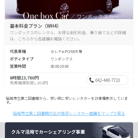
基本料金プラン（WH4）
ワンボックスのレンタル、お得な割引料金、乗り捨てなどの詳細
は、こちらから各店舗お電話ください。
代表車種
セレナe-POWER 等
ボディタイプ
ワンボックス
営業時間
08:00-20:00
6時間23,760円
042-440-7723
免責補償制度1,650円
稲城市立第二図書館から、安い順に安いレンタカーを19車種表示していま
す。
稲城市立第二図書館付近の格安レンタカー店舗をマップで見る
クルマ活用でカーシェアリング事業