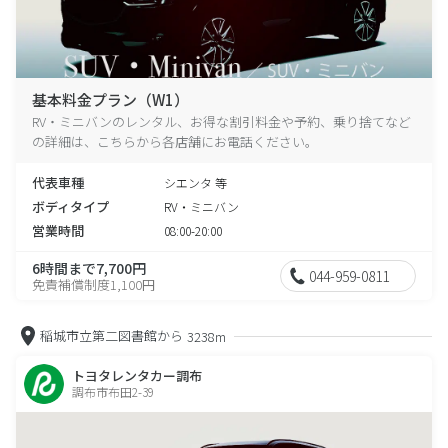
基本料金プラン（W1）
RV・ミニバンのレンタル、お得な割引料金や予約、乗り捨てなど
の詳細は、こちらから各店舗にお電話ください。
代表車種
シエンタ 等
ボディタイプ
RV・ミニバン
営業時間
08:00-20:00
6時間まで7,700円
044-959-0811
免責補償制度1,100円
稲城市立第二図書館から
3238m
トヨタレンタカー調布
調布市布田2-39