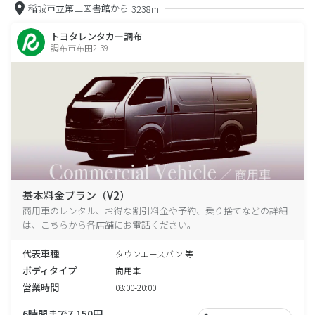
稲城市立第二図書館から
3238m
トヨタレンタカー調布
調布市布田2-39
基本料金プラン（V2）
商用車のレンタル、お得な割引料金や予約、乗り捨てなどの詳細
は、こちらから各店舗にお電話ください。
代表車種
タウンエースバン 等
ボディタイプ
商用車
営業時間
08:00-20:00
6時間まで7,150円