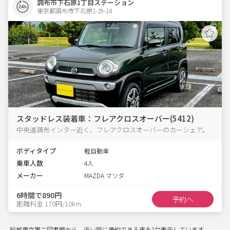
調布市下石原1丁目ステーション
東京都調布市下石原1-39-14  
スタッドレス装着車：フレアクロスオーバー(5412)
中央道調布インター近く、フレアクロスオーバーのカーシェア。
ボディタイプ
軽自動車
乗車人数
4人
メーカー
MAZDA マツダ
6時間で890円
予約へ
距離料金 170円/10km
稲城市立第二図書館から、近い順に予約できる車を1台表示しています。