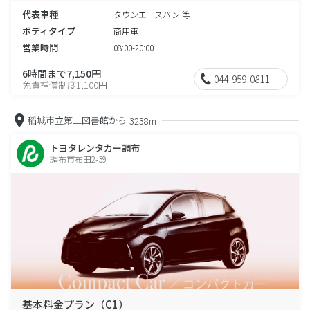
代表車種
タウンエースバン 等
ボディタイプ
商用車
営業時間
08:00-20:00
6時間まで7,150円
044-959-0811
免責補償制度1,100円
稲城市立第二図書館から
3238m
トヨタレンタカー調布
調布市布田2-39
基本料金プラン（C1）