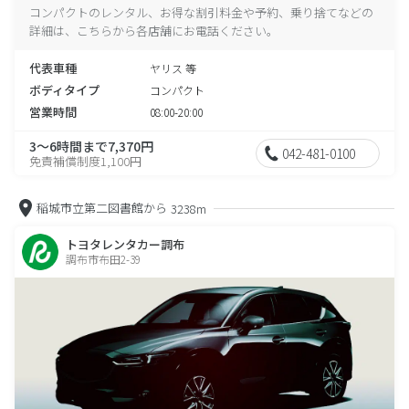
コンパクトのレンタル、お得な割引料金や予約、乗り捨てなどの
詳細は、こちらから各店舗にお電話ください。
代表車種
ヤリス 等
ボディタイプ
コンパクト
営業時間
08:00-20:00
3～6時間まで7,370円
042-481-0100
免責補償制度1,100円
稲城市立第二図書館から
3238m
トヨタレンタカー調布
調布市布田2-39