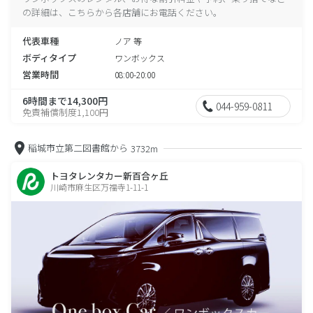
の詳細は、こちらから各店舗にお電話ください。
代表車種
ノア 等
ボディタイプ
ワンボックス
営業時間
08:00-20:00
6時間まで14,300円
044-959-0811
免責補償制度1,100円
稲城市立第二図書館から
3732m
トヨタレンタカー新百合ヶ丘
川崎市麻生区万福寺1-11-1