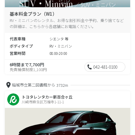
基本料金プラン（W1）
RV・ミニバンのレンタル、お得な割引料金や予約、乗り捨てなど
の詳細は、こちらから各店舗にお電話ください。
代表車種
シエンタ 等
ボディタイプ
RV・ミニバン
営業時間
08:00-20:00
6時間まで7,700円
042-481-0100
免責補償制度1,100円
稲城市立第二図書館から
3732m
トヨタレンタカー新百合ヶ丘
川崎市麻生区万福寺1-11-1