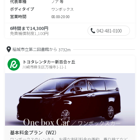
代表車種
ノア 等
ボディタイプ
ワンボックス
営業時間
08:00-20:00
6時間まで14,300円
042-481-0100
免責補償制度1,100円
稲城市立第二図書館から
3732m
トヨタレンタカー新百合ヶ丘
川崎市麻生区万福寺1-11-1
基本料金プラン（W2）
ワンボックスのレンタル、お得な割引料金や予約、乗り捨てなど