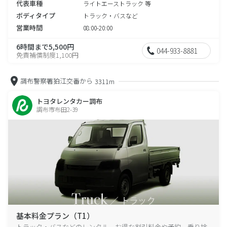
代表車種
ライトエーストラック 等
ボディタイプ
トラック・バスなど
営業時間
08:00-20:00
6時間まで5,500円
044-933-8881
免責補償制度1,100円
調布警察署狛江交番から
3311m
トヨタレンタカー調布
調布市布田2-39
基本料金プラン（T1）
トラック・バスなどのレンタル、お得な割引料金や予約、乗り捨