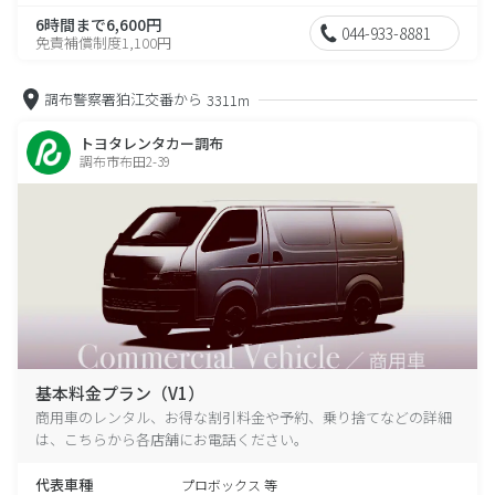
6時間まで6,600円
044-933-8881
免責補償制度1,100円
調布警察署狛江交番から
3311m
トヨタレンタカー調布
調布市布田2-39
基本料金プラン（V1）
商用車のレンタル、お得な割引料金や予約、乗り捨てなどの詳細
は、こちらから各店舗にお電話ください。
代表車種
プロボックス 等