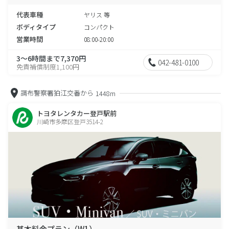
代表車種
ヤリス 等
ボディタイプ
コンパクト
営業時間
08:00-20:00
3～6時間まで7,370円
042-481-0100
免責補償制度1,100円
調布警察署狛江交番から
1448m
トヨタレンタカー登戸駅前
川崎市多摩区登戸3514-2
基本料金プラン（W1）