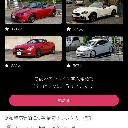
1717人
985人
853人
507人
事前のオンライン本人確認で
当日はすぐに出発できます ♪
始める
調布警察署狛江交番 周辺のレンタカー情報
5 レンタカー店舗
37 車種