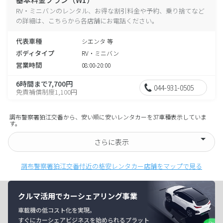
RV・ミニバンのレンタル、お得な割引料金や予約、乗り捨てなど
の詳細は、こちらから各店舗にお電話ください。
代表車種
シエンタ 等
ボディタイプ
RV・ミニバン
営業時間
08:00-20:00
6時間まで7,700円
044-931-0505
免責補償制度1,100円
調布警察署狛江交番から、安い順に安いレンタカーを37車種表示していま
す。
さらに表示
調布警察署狛江交番付近の格安レンタカー店舗をマップで見る
クルマ活用でカーシェアリング事業
車載機の低コスト化を実現。
すぐにカーシェアビジネスを始められるプラット