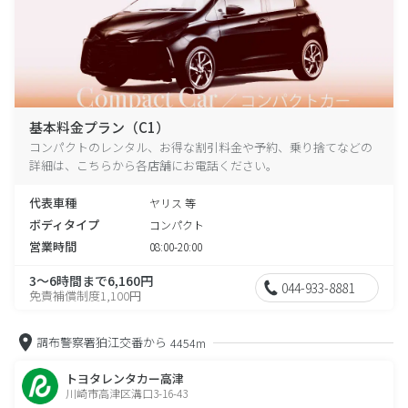
基本料金プラン（C1）
コンパクトのレンタル、お得な割引料金や予約、乗り捨てなどの
詳細は、こちらから各店舗にお電話ください。
代表車種
ヤリス 等
ボディタイプ
コンパクト
営業時間
08:00-20:00
3～6時間まで6,160円
044-933-8881
免責補償制度1,100円
調布警察署狛江交番から
4454m
トヨタレンタカー高津
川崎市高津区溝口3-16-43