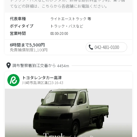
てなどの詳細は、こちらから各店舗にお電話ください。
代表車種
ライトエーストラック 等
ボディタイプ
トラック・バスなど
営業時間
08:00-20:00
6時間まで5,500円
042-481-0100
免責補償制度1,100円
調布警察署狛江交番から
4454m
トヨタレンタカー高津
川崎市高津区溝口3-16-43