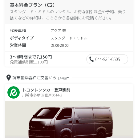
基本料金プラン（C2）
スタンダード・ミドルのレンタル、お得な割引料金や予約、乗り
捨てなどの詳細は、こちらから各店舗にお電話ください。
代表車種
アクア 等
ボディタイプ
スタンダード・ミドル
営業時間
08:00-20:00
3～6時間まで7,150円
044-931-0505
免責補償制度1,100円
調布警察署狛江交番から
1448m
トヨタレンタカー登戸駅前
川崎市多摩区登戸3514-2