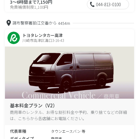
3～6時間まで7,150円
044-813-0100
免責補償制度1,100円
調布警察署狛江交番から
4454m
トヨタレンタカー高津
川崎市高津区溝口3-16-43
基本料金プラン（V2）
商用車のレンタル、お得な割引料金や予約、乗り捨てなどの詳細
は、こちらから各店舗にお電話ください。
代表車種
タウンエースバン 等
ボディタイプ
商用車