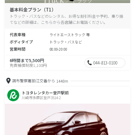
基本料金プラン（T1）
トラック・バスなどのレンタル、お得な割引料金や予約、乗り捨
てなどの詳細は、こちらから各店舗にお電話ください。
代表車種
ライトエーストラック 等
ボディタイプ
トラック・バスなど
営業時間
08:00-20:00
6時間まで5,500円
044-813-0100
免責補償制度1,100円
調布警察署狛江交番から
1448m
トヨタレンタカー登戸駅前
川崎市多摩区登戸3514-2