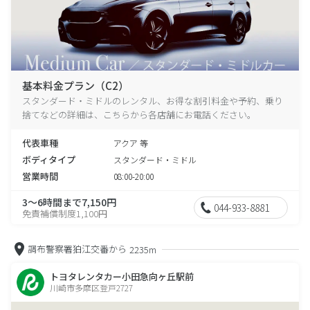
基本料金プラン（C2）
スタンダード・ミドルのレンタル、お得な割引料金や予約、乗り
捨てなどの詳細は、こちらから各店舗にお電話ください。
代表車種
アクア 等
ボディタイプ
スタンダード・ミドル
営業時間
08:00-20:00
3～6時間まで7,150円
044-933-8881
免責補償制度1,100円
調布警察署狛江交番から
2235m
トヨタレンタカー小田急向ヶ丘駅前
川崎市多摩区登戸2727