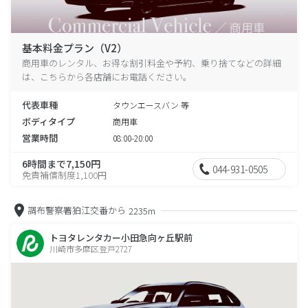
基本料金プラン（V2）
商用車のレンタル、お得な割引料金や予約、乗り捨てなどの詳細
は、こちらから各店舗にお電話ください。
代表車種
タウンエースバン 等
ボディタイプ
商用車
営業時間
08:00-20:00
6時間まで7,150円
044-931-0505
免責補償制度1,100円
調布警察署狛江交番から
2235m
トヨタレンタカー小田急向ヶ丘駅前
川崎市多摩区登戸2727