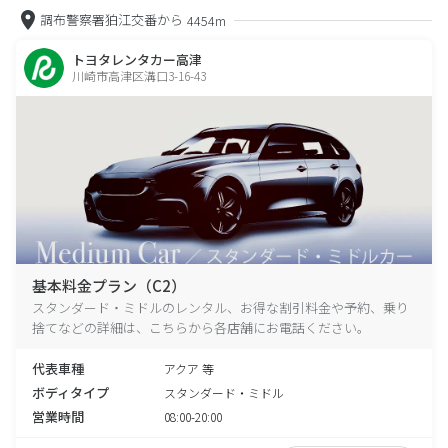
調布警察署狛江交番から
4454m
トヨタレンタカー高津
川崎市高津区溝口3-16-43
基本料金プラン（C2）
スタンダード・ミドルのレンタル、お得な割引料金や予約、乗り
捨てなどの詳細は、こちらから各店舗にお電話ください。
代表車種
アクア 等
ボディタイプ
スタンダード・ミドル
営業時間
08:00-20:00