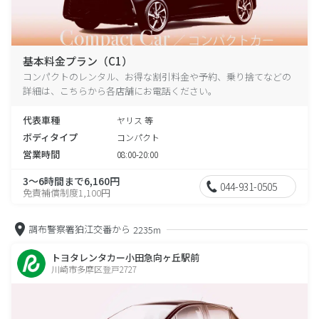
基本料金プラン（C1）
コンパクトのレンタル、お得な割引料金や予約、乗り捨てなどの
詳細は、こちらから各店舗にお電話ください。
代表車種
ヤリス 等
ボディタイプ
コンパクト
営業時間
08:00-20:00
3～6時間まで6,160円
044-931-0505
免責補償制度1,100円
調布警察署狛江交番から
2235m
トヨタレンタカー小田急向ヶ丘駅前
川崎市多摩区登戸2727