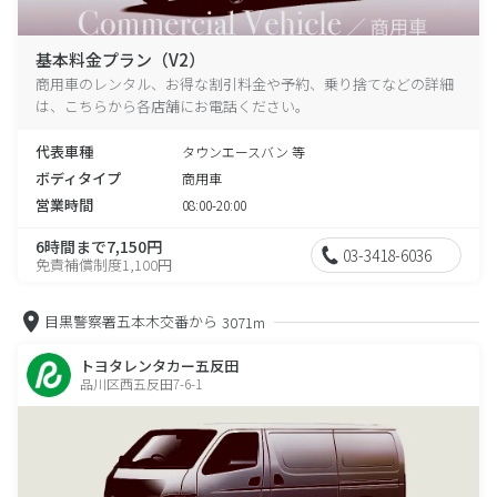
基本料金プラン（V2）
商用車のレンタル、お得な割引料金や予約、乗り捨てなどの詳細
は、こちらから各店舗にお電話ください。
代表車種
タウンエースバン 等
ボディタイプ
商用車
営業時間
08:00-20:00
6時間まで7,150円
03-3418-6036
免責補償制度1,100円
目黒警察署五本木交番から
3071m
トヨタレンタカー五反田
品川区西五反田7-6-1