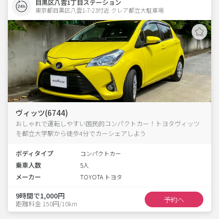
目黒区八雲1丁目ステーション
東京都目黒区八雲1-7-23付近 クレア都立大駐車場  
ヴィッツ(6744)
おしゃれで運転しやすい国民的コンパクトカー！トヨタヴィッツ
を都立大学駅から徒歩4分でカーシェアしよう
ボディタイプ
コンパクトカー
乗車人数
5人
メーカー
TOYOTA トヨタ
9時間で1,000円
予約へ
距離料金 150円/10km