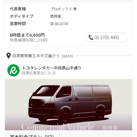
代表車種
プロボックス 等
ボディタイプ
商用車
営業時間
08:00-20:00
6時間まで6,600円
03-3703-4491
免責補償制度1,100円
目黒警察署五本木交番から
1843m
トヨタレンタカー中目黒山手通り
目黒区青葉台2-19-18
基本料金プラン（V2）