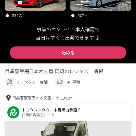
852人
507人
事前のオンライン本人確認で
当日はすぐに出発できます ♪
始める
目黒警察署五本木交番 周辺のレンタカー情報
9 レンタカー店舗
40 車種
目黒警察署五本木交番から
1843m
トヨタレンタカー中目黒山手通り
目黒区青葉台2-19-18