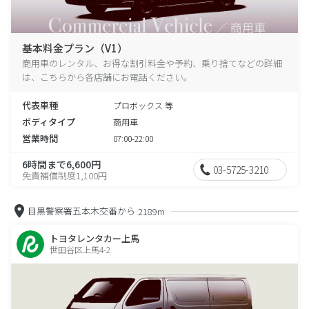
基本料金プラン（V1）
商用車のレンタル、お得な割引料金や予約、乗り捨てなどの詳細
は、こちらから各店舗にお電話ください。
代表車種
プロボックス 等
ボディタイプ
商用車
営業時間
07:00-22:00
6時間まで6,600円
03-5725-3210
免責補償制度1,100円
目黒警察署五本木交番から
2189m
トヨタレンタカー上馬
世田谷区上馬4-2