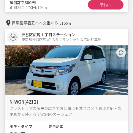
6時間で800円
予約へ
距離料金 170円/10km
目黒警察署五本木交番から
3166m
渋谷区広尾１丁目ステーション
東京都渋谷区広尾1-8-5 グランシャルム広尾駐車場 
N-WGN(4212)
クラストップの荷室の広さでお仕事にもオススメ！恵比寿駅・広
尾駅から使えるN-WGNのカーシェア
ボディタイプ
軽自動車