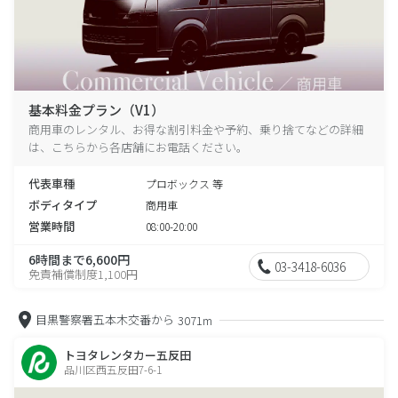
基本料金プラン（V1）
商用車のレンタル、お得な割引料金や予約、乗り捨てなどの詳細
は、こちらから各店舗にお電話ください。
代表車種
プロボックス 等
ボディタイプ
商用車
営業時間
08:00-20:00
6時間まで6,600円
03-3418-6036
免責補償制度1,100円
目黒警察署五本木交番から
3071m
トヨタレンタカー五反田
品川区西五反田7-6-1