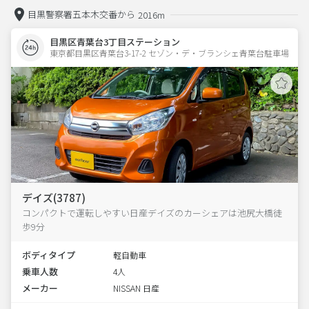
目黒警察署五本木交番から
2016m
目黒区青葉台3丁目ステーション
東京都目黒区青葉台3-17-2 セゾン・デ・ブランシェ青葉台駐車場 
デイズ(3787)
コンパクトで運転しやすい日産デイズのカーシェアは池尻大橋徒
歩9分
ボディタイプ
軽自動車
乗車人数
4人
メーカー
NISSAN 日産