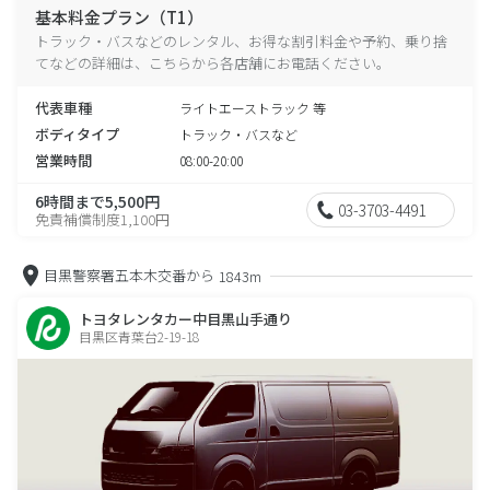
基本料金プラン（T1）
トラック・バスなどのレンタル、お得な割引料金や予約、乗り捨
てなどの詳細は、こちらから各店舗にお電話ください。
代表車種
ライトエーストラック 等
ボディタイプ
トラック・バスなど
営業時間
08:00-20:00
6時間まで5,500円
03-3703-4491
免責補償制度1,100円
目黒警察署五本木交番から
1843m
トヨタレンタカー中目黒山手通り
目黒区青葉台2-19-18