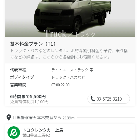
基本料金プラン（T1）
トラック・バスなどのレンタル、お得な割引料金や予約、乗り捨
てなどの詳細は、こちらから各店舗にお電話ください。
代表車種
ライトエーストラック 等
ボディタイプ
トラック・バスなど
営業時間
07:00-22:00
6時間まで5,500円
03-5725-3210
免責補償制度1,100円
目黒警察署五本木交番から
2189m
トヨタレンタカー上馬
世田谷区上馬4-2