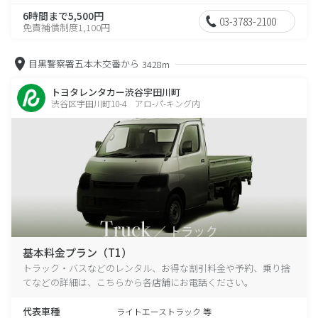
6時間まで5,500円
03-3783-2100
免責補償制度1,100円
目黒警察署五本木交番から
3428m
トヨタレンタカー渋谷宇田川町
渋谷区宇田川町10-4 アロ-パ-キング内
基本料金プラン（T1）
トラック・バスなどのレンタル、お得な割引料金や予約、乗り捨
てなどの詳細は、こちらから各店舗にお電話ください。
代表車種
ライトエーストラック 等