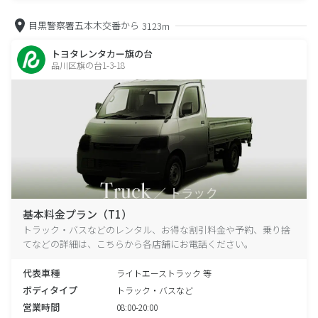
目黒警察署五本木交番から
3123m
トヨタレンタカー旗の台
品川区旗の台1-3-18
基本料金プラン（T1）
トラック・バスなどのレンタル、お得な割引料金や予約、乗り捨
てなどの詳細は、こちらから各店舗にお電話ください。
代表車種
ライトエーストラック 等
ボディタイプ
トラック・バスなど
営業時間
08:00-20:00