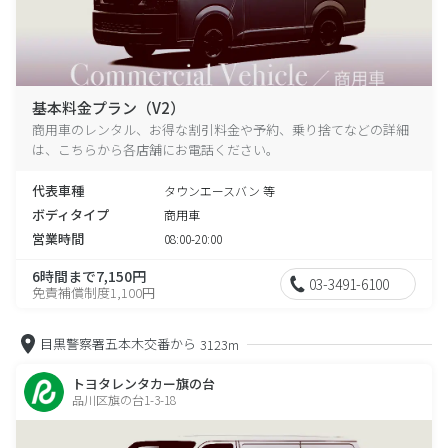
基本料金プラン（V2）
商用車のレンタル、お得な割引料金や予約、乗り捨てなどの詳細
は、こちらから各店舗にお電話ください。
代表車種
タウンエースバン 等
ボディタイプ
商用車
営業時間
08:00-20:00
6時間まで7,150円
03-3491-6100
免責補償制度1,100円
目黒警察署五本木交番から
3123m
トヨタレンタカー旗の台
品川区旗の台1-3-18