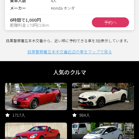
乗車人数
4人
メーカー
Honda ホンダ
6時間で1,000円
予約へ
距離料金 170円/10km
目黒警察署五本木交番から、近い順に予約できる車を3台表示しています。
目黒警察署五本木交番近辺の車をマップで見る
人気のクルマ
1717人
984人