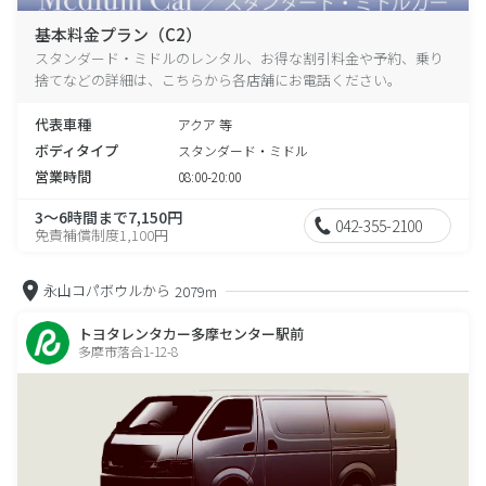
基本料金プラン（C2）
スタンダード・ミドルのレンタル、お得な割引料金や予約、乗り
捨てなどの詳細は、こちらから各店舗にお電話ください。
代表車種
アクア 等
ボディタイプ
スタンダード・ミドル
営業時間
08:00-20:00
3～6時間まで7,150円
042-355-2100
免責補償制度1,100円
永山コパボウルから
2079m
トヨタレンタカー多摩センター駅前
多摩市落合1-12-8