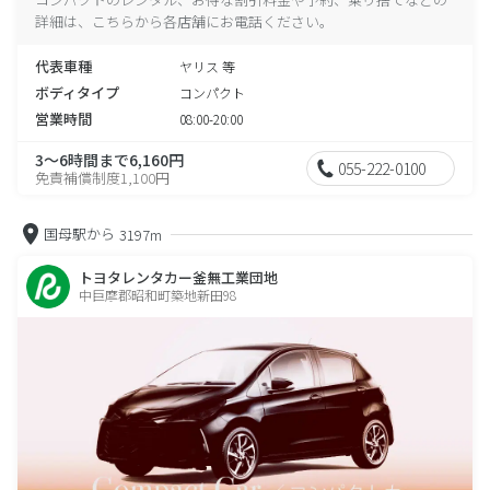
詳細は、こちらから各店舗にお電話ください。
代表車種
ヤリス 等
ボディタイプ
コンパクト
営業時間
08:00-20:00
3～6時間まで6,160円
055-222-0100
免責補償制度1,100円
国母駅から
3197m
トヨタレンタカー釜無工業団地
中巨摩郡昭和町築地新田98