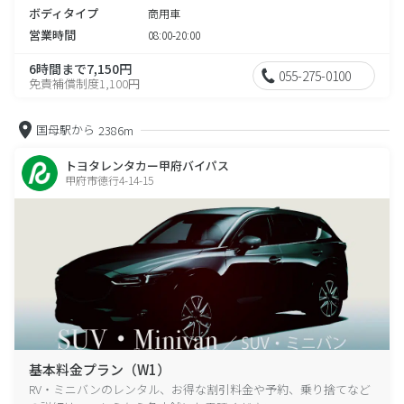
ボディタイプ
商用車
営業時間
08:00-20:00
6時間まで7,150円
055-275-0100
免責補償制度1,100円
国母駅から
2386m
トヨタレンタカー甲府バイパス
甲府市徳行4-14-15
基本料金プラン（W1）
RV・ミニバンのレンタル、お得な割引料金や予約、乗り捨てなど