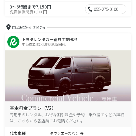
3～6時間まで7,150円
055-275-0100
免責補償制度1,100円
国母駅から
3197m
トヨタレンタカー釜無工業団地
中巨摩郡昭和町築地新田98
基本料金プラン（V2）
商用車のレンタル、お得な割引料金や予約、乗り捨てなどの詳細
は、こちらから各店舗にお電話ください。
代表車種
タウンエースバン 等