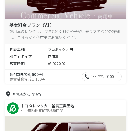
基本料金プラン（V1）
商用車のレンタル、お得な割引料金や予約、乗り捨てなどの詳細
は、こちらから各店舗にお電話ください。
代表車種
プロボックス 等
ボディタイプ
商用車
営業時間
08:00-20:00
6時間まで6,600円
055-222-0100
免責補償制度1,100円
国母駅から
3197m
トヨタレンタカー釜無工業団地
中巨摩郡昭和町築地新田98