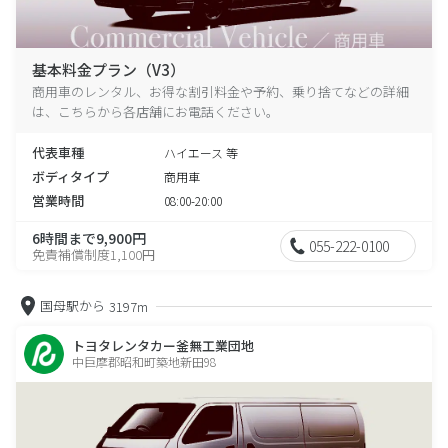
基本料金プラン（V3）
商用車のレンタル、お得な割引料金や予約、乗り捨てなどの詳細
は、こちらから各店舗にお電話ください。
代表車種
ハイエース 等
ボディタイプ
商用車
営業時間
08:00-20:00
6時間まで9,900円
055-222-0100
免責補償制度1,100円
国母駅から
3197m
トヨタレンタカー釜無工業団地
中巨摩郡昭和町築地新田98