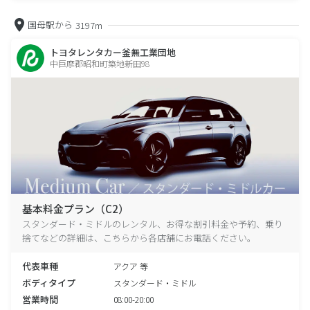
国母駅から
3197m
トヨタレンタカー釜無工業団地
中巨摩郡昭和町築地新田98
基本料金プラン（C2）
スタンダード・ミドルのレンタル、お得な割引料金や予約、乗り
捨てなどの詳細は、こちらから各店舗にお電話ください。
代表車種
アクア 等
ボディタイプ
スタンダード・ミドル
営業時間
08:00-20:00