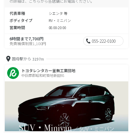
の詳細は、こちらから各店舗にお電話ください。
代表車種
シエンタ 等
ボディタイプ
RV・ミニバン
営業時間
08:00-20:00
6時間まで7,700円
055-222-0100
免責補償制度1,100円
国母駅から
3197m
トヨタレンタカー釜無工業団地
中巨摩郡昭和町築地新田98