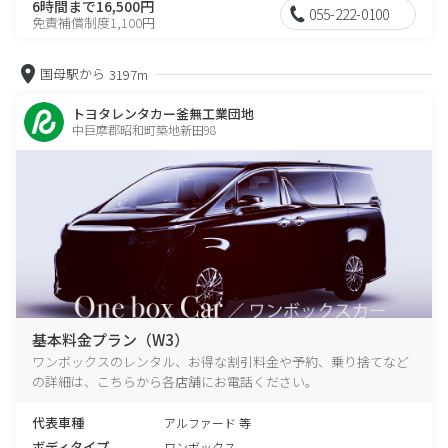
6時間まで16,500円
055-222-0100
免責補償制度1,100円
国母駅から
3197m
トヨタレンタカー釜無工業団地
中巨摩郡昭和町築地新田98
基本料金プラン（W3）
ワンボックスのレンタル、お得な割引料金や予約、乗り捨てなど
の詳細は、こちらから各店舗にお電話ください。
代表車種
アルファード 等
ボディタイプ
ワンボックス