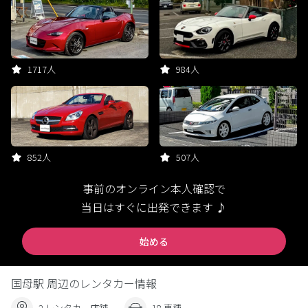
1717人
984人
852人
507人
事前のオンライン本人確認で
当日はすぐに出発できます ♪
始める
国母駅 周辺のレンタカー情報
2 レンタカー店舗
18 車種