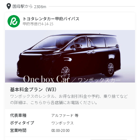
国母駅から
2386m
トヨタレンタカー甲府バイパス
甲府市徳行4-14-15
基本料金プラン（W3）
ワンボックスのレンタル、お得な割引料金や予約、乗り捨てなど
の詳細は、こちらから各店舗にお電話ください。
代表車種
アルファード 等
ボディタイプ
ワンボックス
営業時間
08:00-20:00