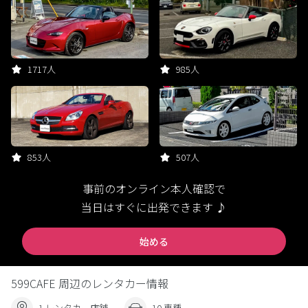
1717人
985人
853人
507人
事前のオンライン本人確認で
当日はすぐに出発できます ♪
始める
599CAFE 周辺のレンタカー情報
1 レンタカー店舗
10 車種