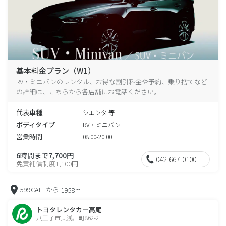
基本料金プラン（W1）
RV・ミニバンのレンタル、お得な割引料金や予約、乗り捨てなど
の詳細は、こちらから各店舗にお電話ください。
代表車種
シエンタ 等
ボディタイプ
RV・ミニバン
営業時間
08:00-20:00
6時間まで7,700円
042-667-0100
免責補償制度1,100円
599CAFEから
1958m
トヨタレンタカー高尾
八王子市東浅川町862-2