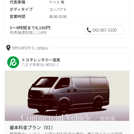
代表車種
ヤリス 等
ボディタイプ
コンパクト
営業時間
08:00-20:00
3～6時間まで6,160円
042-667-0100
免責補償制度1,100円
599CAFEから
1958m
トヨタレンタカー高尾
八王子市東浅川町862-2
基本料金プラン（V1）
商用車のレンタル、お得な割引料金や予約、乗り捨てなどの詳細