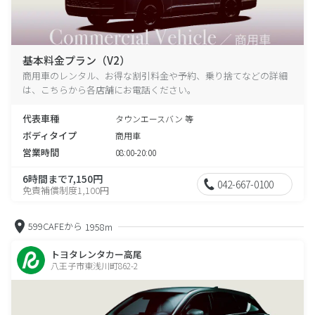
基本料金プラン（V2）
商用車のレンタル、お得な割引料金や予約、乗り捨てなどの詳細
は、こちらから各店舗にお電話ください。
代表車種
タウンエースバン 等
ボディタイプ
商用車
営業時間
08:00-20:00
6時間まで7,150円
042-667-0100
免責補償制度1,100円
599CAFEから
1958m
トヨタレンタカー高尾
八王子市東浅川町862-2