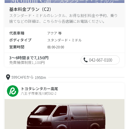
基本料金プラン（C2）
スタンダード・ミドルのレンタル、お得な割引料金や予約、乗り
捨てなどの詳細は、こちらから各店舗にお電話ください。
代表車種
アクア 等
ボディタイプ
スタンダード・ミドル
営業時間
08:00-20:00
3～6時間まで7,150円
042-667-0100
免責補償制度1,100円
599CAFEから
1958m
トヨタレンタカー高尾
八王子市東浅川町862-2