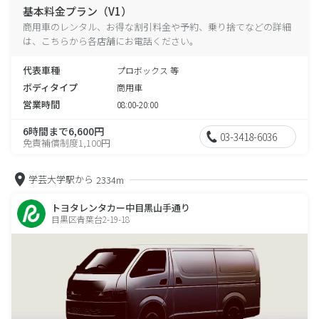
基本料金プラン（V1）
商用車のレンタル、お得な割引料金や予約、乗り捨てなどの詳細
は、こちらから各店舗にお電話ください。
代表車種
プロボックス 等
ボディタイプ
商用車
営業時間
08:00-20:00
6時間まで6,600円
03-3418-6036
免責補償制度1,100円
学芸大学駅から
2334m
トヨタレンタカー中目黒山手通り
目黒区青葉台2-19-18