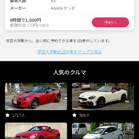
乗車人数
4人
メーカー
Honda ホンダ
6時間で1,000円
予約へ
距離料金 170円/10km
学芸大学駅から、近い順に予約できる車を3台表示しています。
学芸大学駅近辺の車をマップで見る
人気のクルマ
1717人
984人