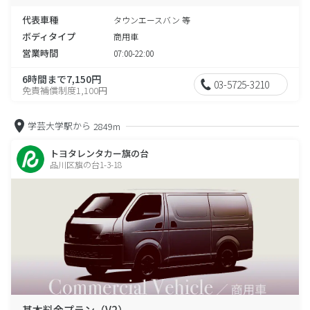
代表車種
タウンエースバン 等
ボディタイプ
商用車
営業時間
07:00-22:00
6時間まで7,150円
03-5725-3210
免責補償制度1,100円
学芸大学駅から
2849m
トヨタレンタカー旗の台
品川区旗の台1-3-18
基本料金プラン（V2）