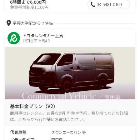
6時間まで6,600円
03-5481-0100
免責補償制度1,100円
学芸大学駅から
2095m
トヨタレンタカー上馬
世田谷区上馬4-2
基本料金プラン（V2）
商用車のレンタル、お得な割引料金や予約、乗り捨てなどの詳細
は、こちらから各店舗にお電話ください。
代表車種
タウンエースバン 等
ボディタイプ
商用車