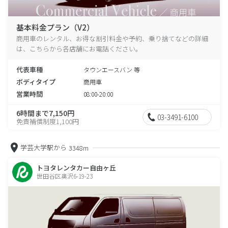
基本料金プラン（V2）
商用車のレンタル、お得な割引料金や予約、乗り捨てなどの詳細
は、こちらから各店舗にお電話ください。
代表車種
タウンエースバン 等
ボディタイプ
商用車
営業時間
08:00-20:00
6時間まで7,150円
03-3491-6100
免責補償制度1,100円
学芸大学駅から
3348m
トヨタレンタカー自由ヶ丘
世田谷区奥沢6-19-23