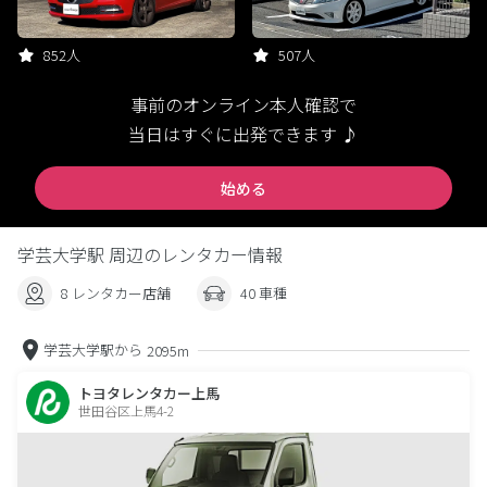
852人
507人
事前のオンライン本人確認で
当日はすぐに出発できます ♪
始める
学芸大学駅 周辺のレンタカー情報
8 レンタカー店舗
40 車種
学芸大学駅から
2095m
トヨタレンタカー上馬
世田谷区上馬4-2