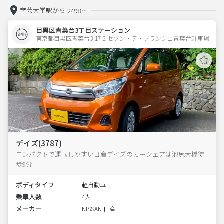
学芸大学駅から
2498m
目黒区青葉台3丁目ステーション
東京都目黒区青葉台3-17-2 セゾン・デ・ブランシェ青葉台駐車場 
デイズ(3787)
コンパクトで運転しやすい日産デイズのカーシェアは池尻大橋徒
歩9分
ボディタイプ
軽自動車
乗車人数
4人
メーカー
NISSAN 日産