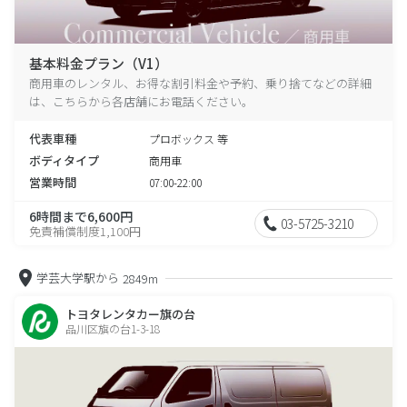
基本料金プラン（V1）
商用車のレンタル、お得な割引料金や予約、乗り捨てなどの詳細
は、こちらから各店舗にお電話ください。
代表車種
プロボックス 等
ボディタイプ
商用車
営業時間
07:00-22:00
6時間まで6,600円
03-5725-3210
免責補償制度1,100円
学芸大学駅から
2849m
トヨタレンタカー旗の台
品川区旗の台1-3-18