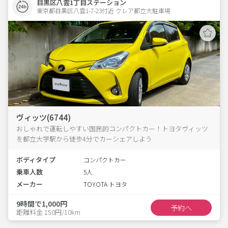
目黒区八雲1丁目ステーション
東京都目黒区八雲1-7-23付近 クレア都立大駐車場  
ヴィッツ(6744)
おしゃれで運転しやすい国民的コンパクトカー！トヨタヴィッツ
を都立大学駅から徒歩4分でカーシェアしよう
ボディタイプ
コンパクトカー
乗車人数
5人
メーカー
TOYOTA トヨタ
9時間で1,000円
予約へ
距離料金 150円/10km