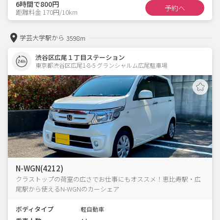
6時間で800円
予約へ
距離料金 170円/10km
学芸大学駅から
3598m
渋谷区広尾１丁目ステーション
東京都渋谷区広尾1-8-5 グランシャルム広尾駐車場 
N-WGN(4212)
クラストップの荷室の広さでお仕事にもオススメ！恵比寿駅・広
尾駅から使えるN-WGNのカーシェア
ボディタイプ
軽自動車