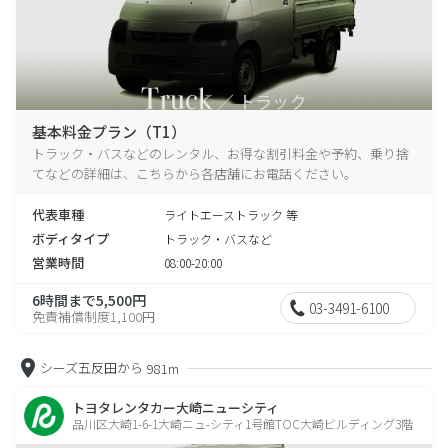
基本料金プラン（T1）
トラック・バスなどのレンタル、お得な割引料金や予約、乗り捨
てなどの詳細は、こちらから各店舗にお電話ください。
代表車種
ライトエーストラック 等
ボディタイプ
トラック・バスなど
営業時間
08:00-20:00
6時間まで5,500円
03-3491-6100
免責補償制度1,100円
シーズ五反田から
981m
トヨタレンタカー大崎ニューシティ
品川区大崎1-6-1大崎ニュ-シティ1号館TOC大崎ビルディング3階