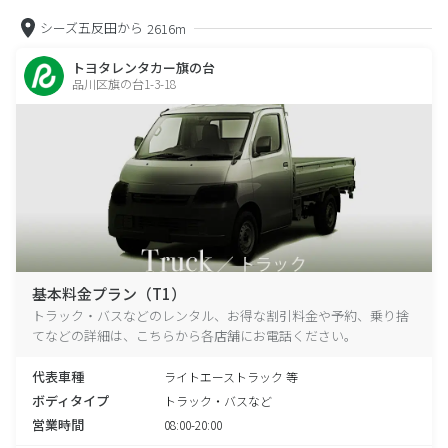
シーズ五反田から
2616m
トヨタレンタカー旗の台
品川区旗の台1-3-18
基本料金プラン（T1）
トラック・バスなどのレンタル、お得な割引料金や予約、乗り捨
てなどの詳細は、こちらから各店舗にお電話ください。
代表車種
ライトエーストラック 等
ボディタイプ
トラック・バスなど
営業時間
08:00-20:00