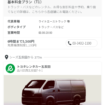
基本料金プラン（T1）
トラック・バスなどのレンタル、お得な割引料金や予約、乗り捨
てなどの詳細は、こちらから各店舗にお電話ください。
代表車種
ライトエーストラック 等
ボディタイプ
トラック・バスなど
営業時間
08:00-20:00
6時間まで5,500円
03-3432-1100
免責補償制度1,100円
シーズ五反田から
377m
トヨタレンタカー五反田
品川区西五反田7-6-1