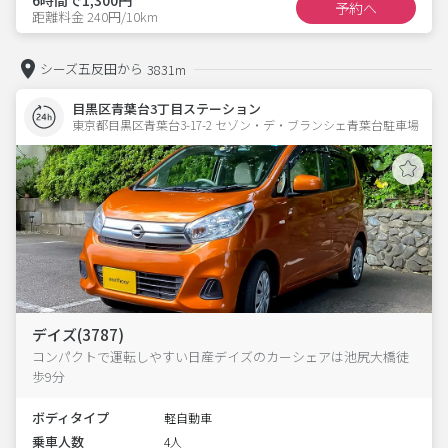
予約へ
距離料金 240円/10km
シーズ五反田から
3831m
目黒区青葉台3丁目ステーション
東京都目黒区青葉台3-17-2 セゾン・デ・ブランシェ青葉台駐車場 
デイズ(3787)
コンパクトで運転しやすい日産デイズのカーシェアは池尻大橋徒
歩9分
ボディタイプ
軽自動車
乗車人数
4人