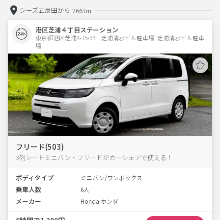
シーズ五反田から
2661m
港区芝浦４丁目ステーション
東京都港区芝浦4-15-33　芝浦清水ビル駐車場  芝浦清水ビル駐車
場
フリード(503)
3列シートミニバン・フリードがカーシェアで使える！
ボディタイプ
ミニバン/ワンボックス
乗車人数
6人
メーカー
Honda ホンダ
6時間で1,300円