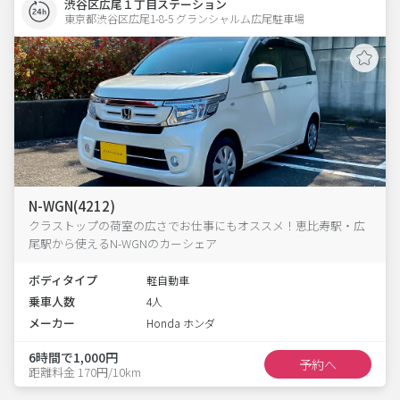
渋谷区広尾１丁目ステーション
東京都渋谷区広尾1-8-5 グランシャルム広尾駐車場 
N-WGN(4212)
クラストップの荷室の広さでお仕事にもオススメ！恵比寿駅・広
尾駅から使えるN-WGNのカーシェア
ボディタイプ
軽自動車
乗車人数
4人
メーカー
Honda ホンダ
6時間で1,000円
予約へ
距離料金 170円/10km