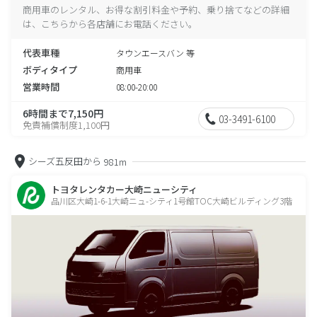
商用車のレンタル、お得な割引料金や予約、乗り捨てなどの詳細
は、こちらから各店舗にお電話ください。
代表車種
タウンエースバン 等
ボディタイプ
商用車
営業時間
08:00-20:00
6時間まで7,150円
03-3491-6100
免責補償制度1,100円
シーズ五反田から
981m
トヨタレンタカー大崎ニューシティ
品川区大崎1-6-1大崎ニュ-シティ1号館TOC大崎ビルディング3階