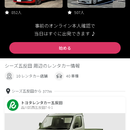
852人
507人
事前のオンライン本人確認で
当日はすぐに出発できます ♪
始める
シーズ五反田 周辺のレンタカー情報
10 レンタカー店舗
40 車種
シーズ五反田から
377m
トヨタレンタカー五反田
品川区西五反田7-6-1