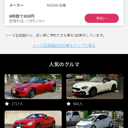
メーカー
NISSAN 日産
6時間で800円
予約へ
距離料金 170円/10km
シーズ五反田から、近い順に予約できる車を3台表示しています。
シーズ五反田近辺の車をマップで見る
人気のクルマ
1717人
984人