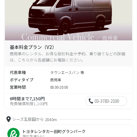
基本料金プラン（V2）
商用車のレンタル、お得な割引料金や予約、乗り捨てなどの詳細
は、こちらから各店舗にお電話ください。
代表車種
タウンエースバン 等
ボディタイプ
商用車
営業時間
08:00-20:00
6時間まで7,150円
03-3783-2100
免責補償制度1,100円
シーズ五反田から
2840m
トヨタレンタカー田町グランパーク
港区芝浦3-4-1