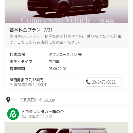
基本料金プラン（V2）
商用車のレンタル、お得な割引料金や予約、乗り捨てなどの詳細
は、こちらから各店舗にお電話ください。
代表車種
タウンエースバン 等
ボディタイプ
商用車
営業時間
07:00-22:00
6時間まで7,150円
03-3473-5021
免責補償制度1,100円
シーズ五反田から
2616m
トヨタレンタカー旗の台
品川区旗の台1-3-18