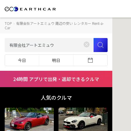
TOP
›
有限会社アートエミュウ 周辺の安い レンタカー Rent-a-
Car
今日
明日
24時間 アプリで出発・返却できるクルマ
人気のクルマ