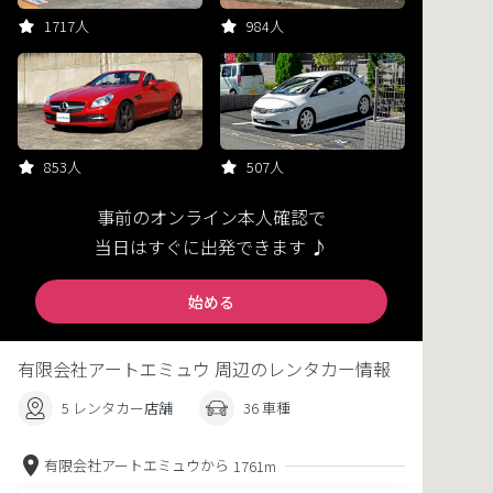
1717人
984人
853人
507人
事前のオンライン本人確認で
当日はすぐに出発できます ♪
始める
有限会社アートエミュウ 周辺のレンタカー情報
5 レンタカー店舗
36 車種
有限会社アートエミュウから
1761m