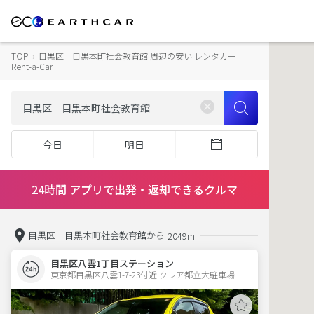
TOP
›
目黒区 目黒本町社会教育館 周辺の安い レンタカー
Rent-a-Car
今日
明日
24時間 アプリで出発・返却できるクルマ
目黒区 目黒本町社会教育館から
2049m
目黒区八雲1丁目ステーション
東京都目黒区八雲1-7-23付近 クレア都立大駐車場  