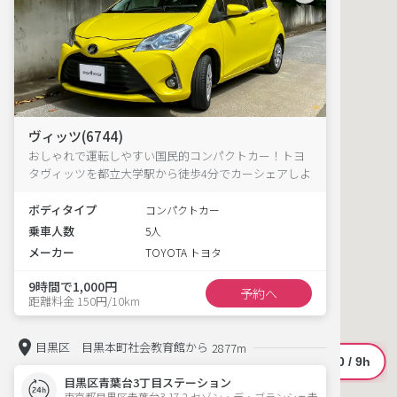
ヴィッツ(6744)
おしゃれで運転しやすい国民的コンパクトカー！トヨ
タヴィッツを都立大学駅から徒歩4分でカーシェアしよ
う
ボディタイプ
コンパクトカー
乗車人数
5人
メーカー
TOYOTA トヨタ
9時間で1,000円
予約へ
距離料金 150円/10km
目黒区 目黒本町社会教育館から
2877m
目黒区青葉台3丁目ステーション
東京都目黒区青葉台3-17-2 セゾン・デ・ブランシェ青