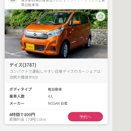
葉台駐車場 
デイズ(3787)
コンパクトで運転しやすい日産デイズのカーシェアは
池尻大橋徒歩9分
ボディタイプ
軽自動車
乗車人数
4人
メーカー
NISSAN 日産
6時間で800円
予約へ
距離料金 170円/10km