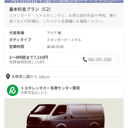
基本料金プラン（C2）
スタンダード・ミドルのレンタル、お得な割引料金や予約、乗り
捨てなどの詳細は、こちらから各店舗にお電話ください。
代表車種
アクア 等
ボディタイプ
スタンダード・ミドル
営業時間
08:00-20:00
3～6時間まで7,150円
042-355-2100
免責補償制度1,100円
多摩東公園から
3081m
トヨタレンタカー多摩センター駅前
多摩市落合1-12-8