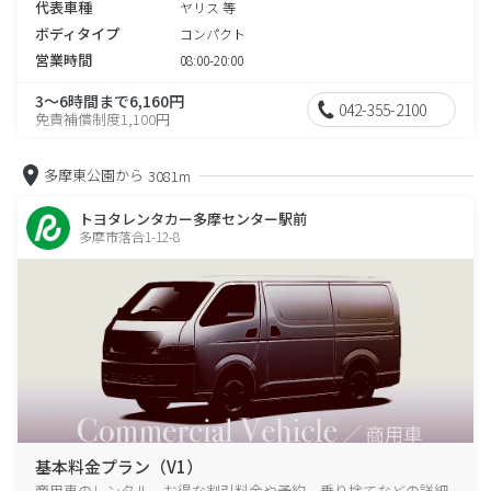
代表車種
ヤリス 等
ボディタイプ
コンパクト
営業時間
08:00-20:00
3～6時間まで6,160円
042-355-2100
免責補償制度1,100円
多摩東公園から
3081m
トヨタレンタカー多摩センター駅前
多摩市落合1-12-8
基本料金プラン（V1）
商用車のレンタル、お得な割引料金や予約、乗り捨てなどの詳細