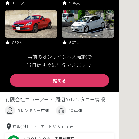
1717人
984人
852人
507人
事前のオンライン本人確認で
当日はすぐに出発できます ♪
始める
有限会社ニューアート 周辺のレンタカー情報
6 レンタカー店舗
40 車種
有限会社ニューアートから
1391m
トヨタレンタカー千葉駅西口