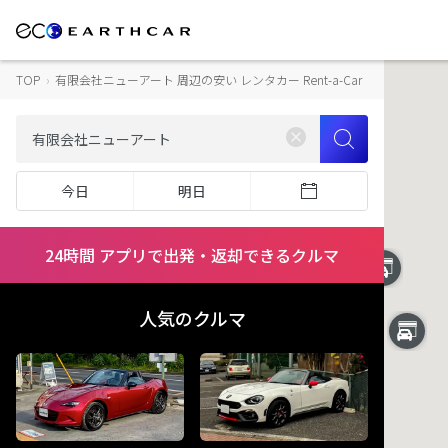
TOP
›
有限会社ニューアート 周辺の安い レンタカー Rent-a-Car
今日
明日
24時間 アプリで出発・返却できるクルマ
人気のクルマ