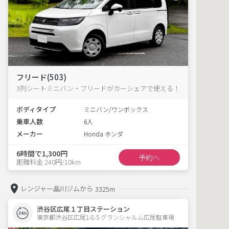
フリード(503)
3列シートミニバン・フリードがカーシェアで使える！
ボディタイプ
ミニバン/ワンボックス
乗車人数
6人
メーカー
Honda ホンダ
6時間で1,300円
予約へ
距離料金 240円/10km
レンジャー品川ジムから
3325m
渋谷区広尾１丁目ステーション
東京都渋谷区広尾1-8-5 グランシャルム広尾駐車場 