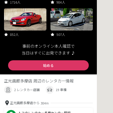
1716人
984人
852人
507人
事前のオンライン本人確認で
当日はすぐに出発できます ♪
始める
正光画廊多摩店 周辺のレンタカー情報
2 レンタカー店舗
19 車種
正光画廊多摩店から
384m
トヨタレンタカー多摩センター駅前