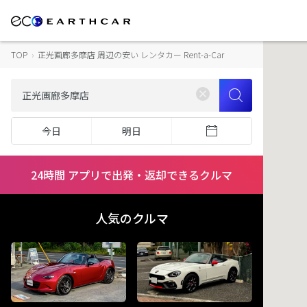
TOP
›
正光画廊多摩店 周辺の安い レンタカー Rent-a-Car
今日
明日
24時間 アプリで出発・返却できるクルマ
人気のクルマ