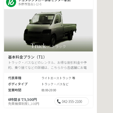
多摩市落合1-12-8
基本料金プラン（T1）
トラック・バスなどのレンタル、お得な割引料金や予
約、乗り捨てなどの詳細は、こちらから各店舗にお電
話ください。
代表車種
ライトエーストラック 等
ボディタイプ
トラック・バスなど
営業時間
08:00-20:00
6時間まで5,500円
042-355-2100
免責補償制度1,100円