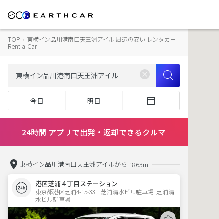
TOP
›
東横イン品川港南口天王洲アイル 周辺の安い レンタカー
Rent-a-Car
今日
明日
24時間 アプリで出発・返却できるクルマ
東横イン品川港南口天王洲アイルから
1863m
港区芝浦４丁目ステーション
東京都港区芝浦4-15-33　芝浦清水ビル駐車場  芝浦清
水ビル駐車場