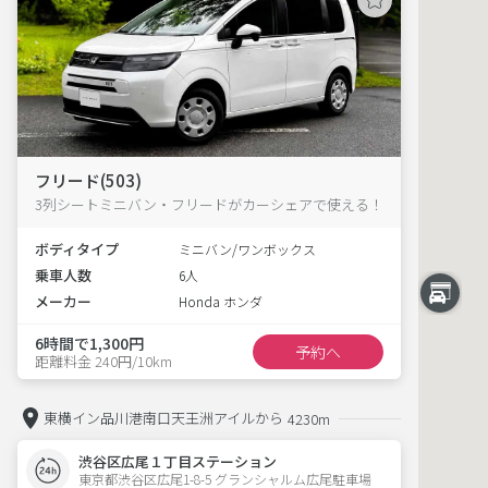
フリード(503)
3列シートミニバン・フリードがカーシェアで使える！
ボディタイプ
ミニバン/ワンボックス
乗車人数
6人
メーカー
Honda ホンダ
6時間で1,300円
予約へ
距離料金 240円/10km
東横イン品川港南口天王洲アイルから
4230m
渋谷区広尾１丁目ステーション
東京都渋谷区広尾1-8-5 グランシャルム広尾駐車場 